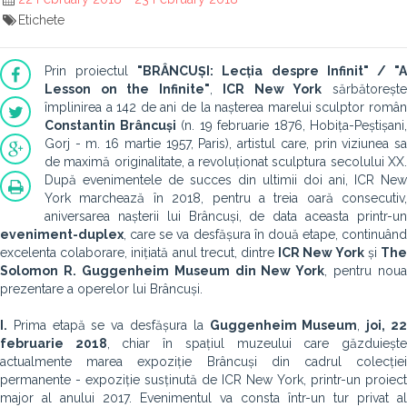
Etichete
Prin proiectul
"BRÂNCUȘI: Lecția despre Infinit" / "
Lesson on the Infinite"
,
ICR New York
sărbătoreșt
împlinirea a 142 de ani de la nașterea marelui sculptor român
Constantin Brâncuși
(n. 19 februarie 1876, Hobița-Peștișani,
Gorj - m. 16 martie 1957, Paris), artistul care, prin viziunea sa
de maximă originalitate, a revoluționat sculptura secolului XX.
După evenimentele de succes din ultimii doi ani, ICR New
York marchează în 2018, pentru a treia oară consecutiv,
aniversarea nașterii lui Brâncuși, de data aceasta printr-un
eveniment-duplex
, care se va desfășura în două etape, continuând
excelenta colaborare, inițiată anul trecut, dintre
ICR New York
și
Th
Solomon R. Guggenheim Museum din New York
, pentru noua
prezentare a operelor lui Brâncuși.
I.
Prima etapă se va desfășura la
Guggenheim Museum
,
joi, 2
februarie 2018
, chiar în spațiul muzeului care găzduieșt
actualmente marea expoziție Brâncuși din cadrul colecției
permanente - expoziție susținută de ICR New York, printr-un proiect
major al anului 2017. Evenimentul va consta într-un tur privat al