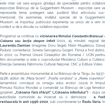
este chiar cel care asigură ghidajul de specialitate pentru vizitatorii
expoziției Brâncuși de la Guggenheim Museum - expoziție care va
reprezenta tema prelegerii sale, purtând titlul articolului sus-
menționat. De asemenea, invitatul special de la Guggenheim
Museum va împărtăși publicului experiența sa unică de a veni în
contact și de a discuta cu vizitatorii expoziției.
Programul va continua cu
vizionarea filmului
Constantin Brâncuși -
Coloana sau lecția despre infinit
(2001, 45 minute), regizat d
Laurențiu Damian
(imaginea: Doru Segall, Mălin Muşatescu, Dănu
Pădure; comentariul: Sorana Georgescu-Gorjan). Filmul a fost distins,
în 2002, cu Premiul Uniunii Cineaștilor din România / UCIN pentru
film documentar și este o coproducție Ministerul Culturii și Cultelor,
Direcţia Generală Patrimoniu Cultural Naţional, CNC și Editura Video.
Parte a ansamblului monumental al lui Brâncuși de la Târgu Jiu (1937-
1938), alături de „Masa tăcerii”, „Poarta sărutului” și „Aleea scaunelor”
(ansamblul conceput ca omagiu adus eroilor căzuți în timpul
Primului Război Mondial și comandat lui Brâncuși de Liga femeilor
gorjene),
„Coloana fără sfârșit” („Coloana infinitului”)
- după ce
autoritățile comuniste au încercat să o demoleze -
a fos
restaurată în anii 1996-2000
, sub coordonarea lui
Radu Varia
. Î