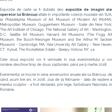
Expoziția de carte va fi dublată de
o
expoziție de imagini al
operelor lui Brâncuși
aflate în importante colecții muzeale din SUA
la: Philadelphia Museum of Art; Museum of Modern Art (MoMA),
Metropolitan Museum, Guggenheim Museum - toate din New York;
The Art Institute of Chicago; The National Gallery of Art - Washington,
D.C.; Seattle Art Museum; Harvard Art Museums (The Fogg Art
Museum, the Busch-Reisinger Museum and the Arthur M. Sackler
Museum) - Cambridge, MA; Yale University Art Gallery - New Haven,
CT; Kykuit, The Rockefeller Estate - Sleepy Hollow, NY, ș.a.
Cele două expoziții vor fi vernisate în ziua evenimentului și vor
rămâne deschise timp de două săptămâni, până pe 9 martie 2018.
Evenimentul se înscrie în seria aniversărilor anuale ale lui Brâncuși, de
când, acum trei ani, în 2016, ziua de 19 februarie - data de naștere a
marelui sculptor - a fost declarată, prin lege, Sărbătoare Națională, în
România.