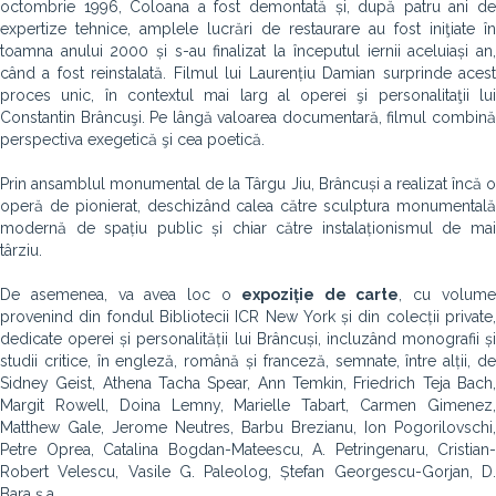
octombrie 1996, Coloana a fost demontată și, după patru ani de
expertize tehnice, amplele lucrări de restaurare au fost iniţiate în
toamna anului 2000 și s-au finalizat la începutul iernii aceluiași an,
când a fost reinstalată. Filmul lui Laurențiu Damian surprinde acest
proces unic, în contextul mai larg al operei şi personalitaţii lui
Constantin Brâncuşi. Pe lângă valoarea documentară, filmul combină
perspectiva exegetică şi cea poetică.
Prin ansamblul monumental de la Târgu Jiu, Brâncuși a realizat încă o
operă de pionierat, deschizând calea către sculptura monumentală
modernă de spațiu public și chiar către instalaționismul de mai
târziu.
De asemenea, va avea loc o
expoziție de carte
, cu volum
provenind din fondul Bibliotecii ICR New York și din colecții private,
dedicate operei și personalității lui Brâncuși, incluzând monografii și
studii critice, în engleză, română și franceză, semnate, între alții, de
Sidney Geist, Athena Tacha Spear, Ann Temkin, Friedrich Teja Bach,
Margit Rowell, Doina Lemny, Marielle Tabart, Carmen Gimenez,
Matthew Gale, Jerome Neutres, Barbu Brezianu, Ion Pogorilovschi,
Petre Oprea, Catalina Bogdan-Mateescu, A. Petringenaru, Cristian-
Robert Velescu, Vasile G. Paleolog, Ștefan Georgescu-Gorjan, D.
Bara ș.a.