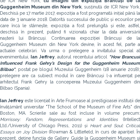
de ICR New York,
cu imagini din expoziția Brâncuși de la
Guggenheim Museum din New York
,
susținută de ICR New York
Deschisă pe 17 martie 2017, expoziția a fost programată inițial până la
data de 3 ianuarie 2018. Datorită succesului de public și ecourilor pe
care încă le stârnește, expoziția a fost prelungită și este, astfel,
deschisă în prezent, putând fi vizionată chiar la data aniversării
nașterii lui Brâncuși. Continuarea expoziției Brâncuși de la
Guggenheim Museum din New York devine, în acest fel, parte a
actualei celebrări. Va urma o prelegere a invitatului special al
evenimentului,
Ian Jeffrey
, autorul recentului articol
"How Brancus
Influenced Frank Gehry’s Design for the Guggenheim Museum
Bilbao"
, postat pe blogul Muzeului Guggenheim (18 ianuarie 2018);
prelegere are ca subiect modul în care Brâncuși l-a influențat pe
arhitectul Frank Gehry la conceperea Muzeului Guggenheim din
Bilbao (Spania).
Ian Jeffrey
este licențiat în Arte Frumoase al prestigioasei instituții d
învâțământ universitar "The School of the Museum of Fine Arts" din
Boston, MA. Scrierile sale au fost incluse în volume precum:
Morrissey: Fandom, Representations and Identities
(Intellec
Ltd./University of Chicago Press, 2011) și
Heart and Soul: Critica
Essays on Joy Division
(Rowman & Littlefield, în curs de apariție). Î
prezent, deține funcția de Gallery Guide la Guggenheim Museum și