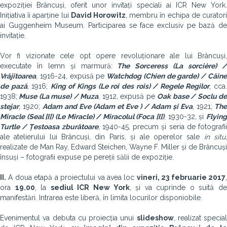
expoziției Brâncuși, oferit unor invitați speciali ai ICR New York.
Inițiativa îi aparține lui
David Horowitz
, membru în echipa de curator
ai Guggenheim Museum. Participarea se face exclusiv pe bază de
invitație.
Vor fi vizionate cele opt opere revoluționare ale lui Brâncuși,
executate în lemn și marmură:
The Sorceress (La sorcière) 
Vrăjitoarea
, 1916-24, expusă pe
Watchdog (Chien de garde) / Câin
de pază
, 1916;
King of Kings (Le roi des rois) / Regele Regilor
, cca
1938;
Muse (La muse) / Muza
, 1912, expusă pe
Oak base / Soclu d
stejar
, 1920;
Adam and Eve (Adam et Eve ) / Adam și Eva
, 1921;
The
Miracle (Seal [I]) (Le Miracle) / Miracolul (Foca [I])
, 1930-32, și
Flyin
Turtle / Țestoasa zburătoare
, 1940-45, precum și seria de fotografi
ale atelierului lui Brâncuși, din Paris, și ale operelor sale
in situ
realizate de Man Ray, Edward Steichen, Wayne F. Miller și de Brâncuși
însuși – fotografii expuse pe pereții sălii de expoziție.
II.
A doua etapă a proiectului va avea loc
vineri, 23 februarie 2017
,
ora
19.00
, la
sediul ICR New York
, și va cuprinde o suită d
manifestări. Intrarea este liberă, în limita locurilor disponiobile.
Evenimentul va debuta cu proiecția unui
slideshow
, realizat special