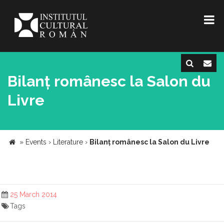
Bilanț românesc la Salon du
Livre
»
Events
›
Literature
›
Bilanț românesc la Salon du Livre
25 March 2014
Tags