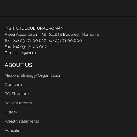
INSTITUTUL CULTURAL ROMÂN
Aleea Alexandru nr. 38, 011824 București, România
Tel.: (+4) 031 71 00 627, (+4) 031 71 00 606
Fax: (+4) 031 71 00 607
E-mail: icr@icr.ro
ABOUT US
Mission/Strategy/Organization
Our team
RCI Structure
Activity reports
History
Wealth statements
Achizitii