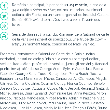
România a participat, în perioada
21-24 martie
, la cea de a
34-a ediție a
Salon du Livre
, cel mai important eveniment
editorial din Franța, cu un stand organizat de Institutul Cultural
Român (ICR), având tema „Des livres a venir, l'avenir des
livres”.
Seara de duminică la standul României de la Salonul de carte
de la Paris s-a încheiat cu spectacolul unei trupe de clovni-
artişti, un moment teatral conceput de Matei Vişniec.
Programul românesc la Salonul de Carte de la Paris a inclus
dezbateri, lansări de carte şi întâlniri la care au participat editori,
scriitori, traducători, profesori universitari, jurnalişti români şi francezi,
printre invitaţi aflându-se George Arion, Sylvain Audet, Iulia Badea
Guéritée, George Banu, Tudor Banuş, Jean-Pierre Brach, Roxana
Bauduin, Linda Maria Baros, Michel Carrassou, Al. Călinescu, Magda
Cârneci, Corina Ciocârlie, Cosmin Ciotloş, Florica Courriol, Benoît-
Joseph Courvoisier, Augustin Cupşa, Mark Despot, Reginald Gaillard,
Michel Gavaza, Dinu Flămând, Dominique Ilea, Anna Keszeg, Miron
Kiropol, Nicolae Manolescu, Mircea Martin, Adrian Mihalache, Vlad
Moldovan, Bujor Nedelcovici, Radu Naum, Danielle Nees, Basarab
Nicolescu, Luca Niculescu, Marily le Nir, Jean-François Pérés, Bruno