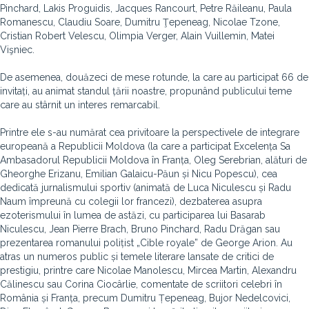
Pinchard, Lakis Proguidis, Jacques Rancourt, Petre Răileanu, Paula
Romanescu, Claudiu Soare, Dumitru Ţepeneag, Nicolae Tzone,
Cristian Robert Velescu, Olimpia Verger, Alain Vuillemin, Matei
Vişniec.
De asemenea, douăzeci de mese rotunde, la care au participat 66 de
invitați, au animat standul țării noastre, propunând publicului teme
care au stârnit un interes remarcabil.
Printre ele s-au numărat cea privitoare la perspectivele de integrare
europeană a Republicii Moldova (la care a participat Excelența Sa
Ambasadorul Republicii Moldova în Franța, Oleg Serebrian, alături de
Gheorghe Erizanu, Emilian Galaicu-Păun și Nicu Popescu), cea
dedicată jurnalismului sportiv (animată de Luca Niculescu și Radu
Naum împreună cu colegii lor francezi), dezbaterea asupra
ezoterismului în lumea de astăzi, cu participarea lui Basarab
Niculescu, Jean Pierre Brach, Bruno Pinchard, Radu Drăgan sau
prezentarea romanului polițist „Cible royale” de George Arion. Au
atras un numeros public și temele literare lansate de critici de
prestigiu, printre care Nicolae Manolescu, Mircea Martin, Alexandru
Călinescu sau Corina Ciocârlie, comentate de scriitori celebri în
România și Franța, precum Dumitru Țepeneag, Bujor Nedelcovici,