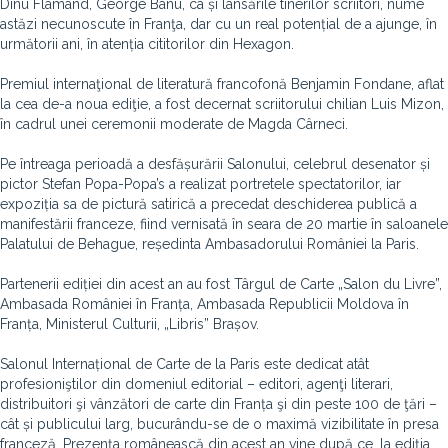
Dinu Flamând, George Banu, ca și lansările tinerilor scriitori, nume
astăzi necunoscute în Franţa, dar cu un real potențial de a ajunge, în
următorii ani, în atenția cititorilor din Hexagon.
Premiul internaţional de literatură francofonă Benjamin Fondane, aflat
la cea de-a noua ediţie, a fost decernat scriitorului chilian Luis Mizon,
în cadrul unei ceremonii moderate de Magda Cârneci.
Pe întreaga perioadă a desfășurării Salonului, celebrul desenator și
pictor Stefan Popa-Popa’s a realizat portretele spectatorilor, iar
expoziția sa de pictură satirică a precedat deschiderea publică a
manifestării franceze, fiind vernisată în seara de 20 martie în saloanele
Palatului de Behague, reședinta Ambasadorului României la Paris.
Partenerii ediției din acest an au fost Târgul de Carte „Salon du Livre”,
Ambasada României în Franța, Ambasada Republicii Moldova în
Franța, Ministerul Culturii, „Libris” Brașov.
Salonul Internațional de Carte de la Paris este dedicat atât
profesioniştilor din domeniul editorial – editori, agenţi literari,
distribuitori şi vânzători de carte din Franța şi din peste 100 de ţări –
cât și publicului larg, bucurându-se de o maximă vizibilitate în presa
franceză. Prezența românească din acest an vine după ce, la ediția