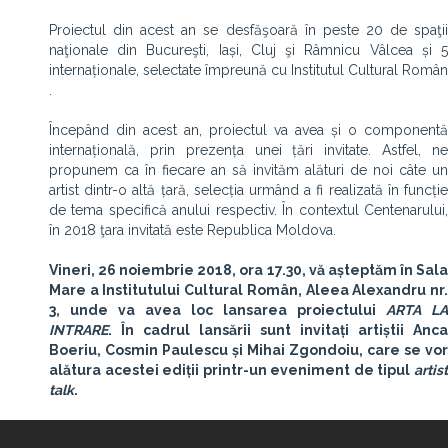
Proiectul din acest an se desfăşoară în peste 20 de spaţii
naţionale din Bucureşti, Iași, Cluj şi Râmnicu Vâlcea și 5
internaționale, selectate împreună cu Institutul Cultural Român
.
Începând din acest an, proiectul va avea și o componentă
internațională, prin prezența unei țări invitate. Astfel, ne
propunem ca în fiecare an să invităm alături de noi câte un
artist dintr-o altă țară, selecția urmând a fi realizată în funcție
de tema specifică anului respectiv. În contextul Centenarului,
în 2018 ţara invitată este Republica Moldova.
Vineri, 26 noiembrie 2018, ora 17.30, vă așteptăm în Sala
Mare a Institutului Cultural Român, Aleea Alexandru nr.
3, unde va avea loc lansarea proiectului
ARTA LA
INTRARE
. În cadrul lansării sunt invitați artiștii Anca
Boeriu, Cosmin Paulescu și Mihai Zgondoiu, care se vor
alătura acestei ediții printr-un eveniment de tipul
artist
talk
.