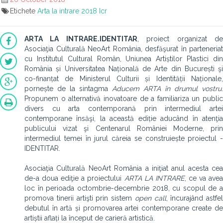
Etichete
Arta la intrare 2018
Icr
ARTA LA INTRARE.IDENTITAR
, proiect organizat d
Asociaţia Culturală NeoArt România, desfăşurat în parteneriat
cu Institutul Cultural Român, Uniunea Artiștilor Plastici din
România și Universitatea Națională de Arte din București şi
co-finanțat de Ministerul Culturii și Identității Naționale,
pornește de la sintagma
Aducem ARTA în drumul vostru
.
Propunem o alternativă inovatoare de a familiariza un public
divers cu arta contemporană prin intermediul artei
contemporane însăşi, la această ediție aducând în atenţia
publicului vizat şi Centenarul României Moderne, prin
intermediul temei în jurul căreia se construiește proiectul -
IDENTITAR.
Asociaţia Culturală NeoArt România a iniţiat anul acesta cea
de-a doua ediţie a proiectului
ARTA LA INTRARE
, ce va ave
loc în perioada octombrie-decembrie 2018, cu scopul de a
promova tinerii artişti prin sistem
open call
, încurajând astfel
debutul în artă și promovarea artei contemporane create de
artiștii aflați la început de carieră artistică.