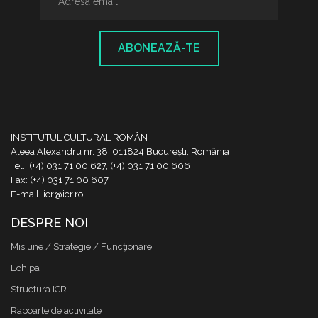
ABONEAZĂ-TE
INSTITUTUL CULTURAL ROMÂN
Aleea Alexandru nr. 38, 011824 București, România
Tel.: (+4) 031 71 00 627, (+4) 031 71 00 606
Fax: (+4) 031 71 00 607
E-mail: icr@icr.ro
DESPRE NOI
Misiune / Strategie / Funcţionare
Echipa
Structura ICR
Rapoarte de activitate