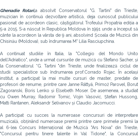
Ghenadie Rotari,
a absolvit Conservatorul "G. Tartini" din Trieste,
muzician în continuă dezvoltare artistică, deja cunoscut publicului
pasionat de acordeon clasic, câștigătorul Trofeului Propatria ediția a
5-a 2015. S-a născut în Republica Moldova în 1991 unde a început să
cânte la acordeon la vârsta de 9 ani, absolvind Școala de Muzică din
Chisinău (Moldova), sub îndrumarea M° Lilia Rasciupchina.
A continuat studiile în Italia, la "Collegio del Mondo Unito
dell'Adriatico", unde a urmat cursurile de muzică cu Stefano Sacher, și
la Conservatorul “G. Tartini "din Trieste, unde finalizează ciclul de
studii specialistice sub îndrumarea prof.Corrado Rojac. În același
institut, a participat la mai multe cursuri de master, predate de
profesori de renume, printre care Janne Rättyä, Primož Parovel, Borut
Zagoranski, Boris Lenko și Elsebeth Moser. De asemenea, a studiat
cu Owen Murray, Radomir Tomić, Vojin Vasovic, Ștefan Hussong,
Matti Rantanen, Aleksandr Selivanov și Claudio Jacomucci.
A participat cu succes la numeroase concursuri de interpretare
muzicală, obținând numeroase premii printre care primele premii la
al 6-lea Concurs Internațional de Muzică "Ars Nova" din Trieste,
"Concursul pentru tinere talente în Val Tidone", la Concursul