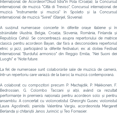
Internațional de Acordeon"Okud Istra"în Pola (Croația), la Concursul
internațional de muzică "Città di Treviso", Concursul internațional de
muzică "Instrumente și muzică" în Spoleto și la Concursul
internațional de muzică "Svirel" (Štanjel, Slovenia).
A susținut numeroase concerte în diferite orașe italiene și în
străinătate (Austria, Belgia, Croația, Slovenia, România, Finlanda și
Republica Cehă). Se concentrează asupra repertoriului de matrice
clasică pentru acordeon Bayan, dar fără a desconsidera repertoriul
etnic și jazz, participând la diferite festivaluri, ex: al doilea Festival
Internațional "Burduful armonico" din Reggio Emilia, “Nei Suoni dei
Luoghi” e “Note future.
La fel de numeroase sunt colaborările sale de muzică de cameră,
într-un repertoriu care variază de la baroc la muzică contemporană.
A colaborat cu compozitori precum P. Machajdik, P. Makkonen, F.
Bedrossian, G. Colombo Taccani și alții, având ca rezultat
performanțe în premieră națională pentru acordeon solo și pentru
ansamblu. A concertat cu violoncelistul Gheorghi Gusev, violonistul
Laura Agostinelli, pianista Valentina Vargiu, acordeonista Margaret
Berlanda și chitariștii Janos Jurinčič și Teo Fornasier.