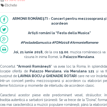
Etichete
ARMONII ROM
Â
NE
Ş
TI - Concert pentru mezzosopran
ă
ș
i
acordeon
Arti
ș
ti rom
â
ni la “Festa della Musica”
#Festadellamusica #FDM2018 #ArmonieRomene
Joi, 21 iunie
2018,
de la ora
19.00
, muzica românească va
răsuna în inima Romei, la
Palazzo Merulana
.
Concertul
“Armonii Românești
” va avea loc la Roma, în splendid
locație oferită de
Palazzo Merulana
,
via Merulana 121
și va f
susținut de
LAVINIA BOCU și GHENADIE ROTARI
care ne vor încânt
într-un concert pentru mezzosoprană și acordeon cu elaborări pe
teme folclorice și momente de interludiu de acordeon clasic.
Caracterul acestor piese este predominant vesel, strălucitor, în
tradiția autentică a sarbatorii țărănesti. Se va trece de la "Doina", forma
cea mai caracteristică a muzicii populare românești, până la elaborări