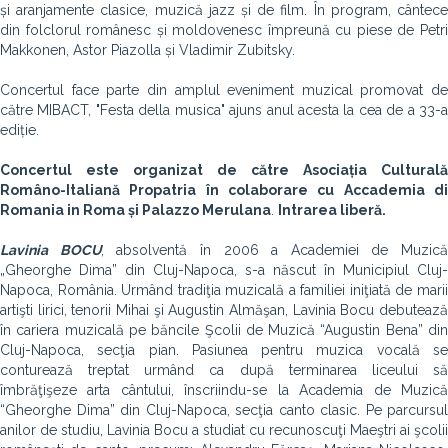
și aranjamente clasice, muzică jazz și de film. În program, cântece
din folclorul românesc și moldovenesc împreună cu piese de Petri
Makkonen, Astor Piazolla și Vladimir Zubitsky.
Concertul face parte din amplul eveniment muzical promovat de
către MIBACT, "Festa della musica" ajuns anul acesta la cea de a 33-a
ediție.
Concertul este organizat de către Asociația Culturală
Româno-Italiană Propatria în colaborare cu Accademia di
Romania in Roma și Palazzo Merulana
.
Intrarea liber
ă
.
Lavinia BOCU
, absolventă în 2006 a Academiei de Muzică
„Gheorghe Dima” din Cluj-Napoca, s-a născut în Municipiul Cluj-
Napoca, România. Urmând tradiţia muzicală a familiei iniţiată de marii
artişti lirici, tenorii Mihai şi Augustin Almăşan, Lavinia Bocu debutează
în cariera muzicală pe băncile Şcolii de Muzică “Augustin Bena” din
Cluj-Napoca, secţia pian. Pasiunea pentru muzica vocală se
conturează treptat urmând ca după terminarea liceului să
îmbrăţişeze arta cântului, înscriindu-se la Academia de Muzică
“Gheorghe Dima” din Cluj-Napoca, secţia canto clasic. Pe parcursul
anilor de studiu, Lavinia Bocu a studiat cu recunoscuţi Maeştri ai şcolii