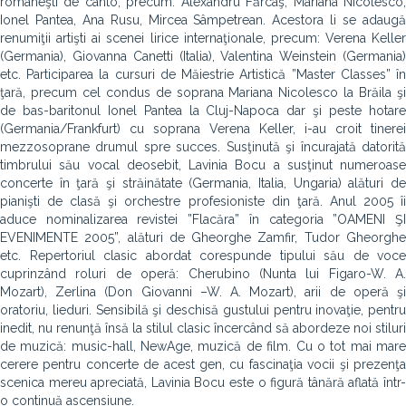
româneşti de canto, precum: Alexandru Fărcaş, Mariana Nicolesco,
Ionel Pantea, Ana Rusu, Mircea Sâmpetrean. Acestora li se adaugă
renumiţii artişti ai scenei lirice internaţionale, precum: Verena Keller
(Germania), Giovanna Canetti (Italia), Valentina Weinstein (Germania)
etc. Participarea la cursuri de Măiestrie Artistică ”Master Classes” în
ţară, precum cel condus de soprana Mariana Nicolesco la Brăila şi
de bas-baritonul Ionel Pantea la Cluj-Napoca dar şi peste hotare
(Germania/Frankfurt) cu soprana Verena Keller, i-au croit tinerei
mezzosoprane drumul spre succes. Susţinută şi încurajată datorită
timbrului său vocal deosebit, Lavinia Bocu a susţinut numeroase
concerte în ţară şi străinătate (Germania, Italia, Ungaria) alături de
pianişti de clasă şi orchestre profesioniste din ţară. Anul 2005 îi
aduce nominalizarea revistei ”Flacăra” în categoria ”OAMENI ŞI
EVENIMENTE 2005”, alături de Gheorghe Zamfir, Tudor Gheorghe
etc. Repertoriul clasic abordat corespunde tipului său de voce
cuprinzând roluri de operă: Cherubino (Nunta lui Figaro-W. A.
Mozart), Zerlina (Don Giovanni –W. A. Mozart), arii de operă şi
oratoriu, lieduri. Sensibilă şi deschisă gustului pentru inovaţie, pentru
inedit, nu renunţă însă la stilul clasic încercând să abordeze noi stiluri
de muzică: music-hall, NewAge, muzică de film. Cu o tot mai mare
cerere pentru concerte de acest gen, cu fascinaţia vocii şi prezenţa
scenica mereu apreciată, Lavinia Bocu este o figură tânără aflată într-
o continuă ascensiune.