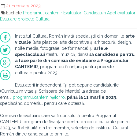
21 February 2023
Etichete
Programul cantemir
Evaluatori
Candidaturi
Apel evaluatori
Evaluare proiecte
Cultura
Institutul Cultural Român invită specialiștii din domeniile
arte
vizuale
(arte plastice, arte decorative și arhitectură, design,
noile media, fotografie, performance) și
artele
spectacolului
(teatru, muzică, dans)
să candideze pentru
a face parte din comisia de evaluare a Programului
CANTEMIR
, program de finanțare pentru proiecte
culturale pentru 2023.
Evaluatorii independenți își pot depune candidaturile
(Curriculum vitae și Scrisoare de intenție) la adresa de
email:
programulcantemir@icr.ro
,
până la 11 martie 2023
,
specificând domeniul pentru care optează.
Comisia de evaluare care va fi constituită pentru Programul
CANTEMIR, program de finanțare pentru proiecte culturale pentru
2023, va fi alcătuită din trei membri, selectați de Institutul Cultural
Român dintre candidaturile primite.