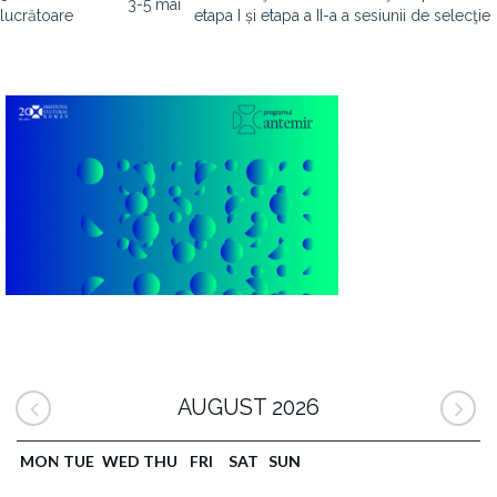
3-5 mai
lucrătoare
etapa I și etapa a II-a a sesiunii de selecţie
AUGUST 2026
MON
TUE
WED
THU
FRI
SAT
SUN