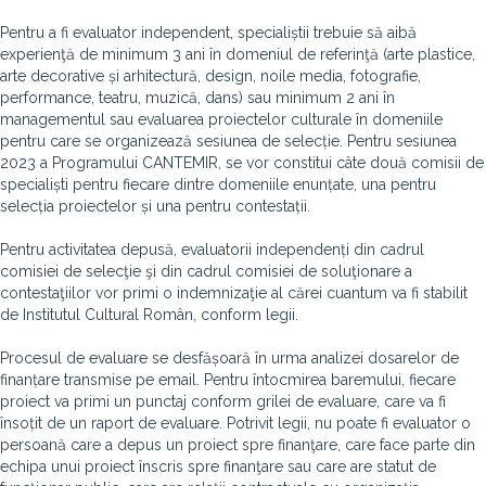
Pentru a fi evaluator independent, specialiștii trebuie să aibă
experienţă de minimum 3 ani în domeniul de referinţă (arte plastice,
arte decorative și arhitectură, design, noile media, fotografie,
performance, teatru, muzică, dans) sau minimum 2 ani în
managementul sau evaluarea proiectelor culturale în domeniile
pentru care se organizează sesiunea de selecție. Pentru
sesiunea
2023 a Programului CANTEMIR, se vor constitui
câte două comisii de
specialiști pentru fiecare dintre domeniile enunțate, una pentru
selecția proiectelor și una pentru contestații.
Pentru activitatea depusă, evaluatorii independenți din cadrul
comisiei de selecţie şi din cadrul comisiei de soluţionare a
contestaţiilor vor primi o indemnizaţie al cărei cuantum va fi stabilit
de Institutul Cultural Român, conform legii.
Procesul de evaluare se desfășoară în urma analizei dosarelor de
finanțare transmise pe email. Pentru întocmirea baremului, fiecare
proiect va primi un punctaj conform grilei de evaluare, care va fi
însoțit de un raport de evaluare. Potrivit legii, nu poate fi evaluator o
persoană care a depus un proiect spre finanţare, care face parte din
echipa unui proiect înscris spre finanţare sau care are statut de