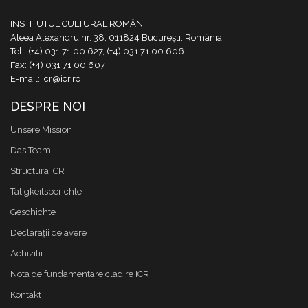
INSTITUTUL CULTURAL ROMÂN
Aleea Alexandru nr. 38, 011824 București, România
Tel.: (+4) 031 71 00 627, (+4) 031 71 00 606
Fax: (+4) 031 71 00 607
E-mail: icr@icr.ro
DESPRE NOI
Unsere Mission
Das Team
Structura ICR
Tätigkeitsberichte
Geschichte
Declaraţii de avere
Achizitii
Nota de fundamentare cladire ICR
Kontakt