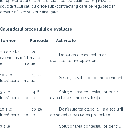
funcţionar public, care are relații contractuale cu organizația
solicitantului sau cu orice sub-contractanți care se regăsesc în
dosarele înscrise spre finanțare.
Calendarul procesului de evaluare
Termen
Perioadă
Activitate
20 de zile
20
Depunerea candidaturilor
calendaristic
februarie - 11
evaluatorilor independenți
e
martie
10 zile
13-24
Selecția evaluatorilor independenți
lucrătoare
martie
3 zile
4-6
Soluţionarea contestaţiilor pentru
lucrătoare
aprilie
etapa I a sesiunii de selecţie
10 zile
10-25
Desfăşurarea etapei a II-a a sesiunii
lucrătoare
aprilie
de selecţie: evaluarea proiectelor
3 zile
Soluţionarea contestaţiilor pentru