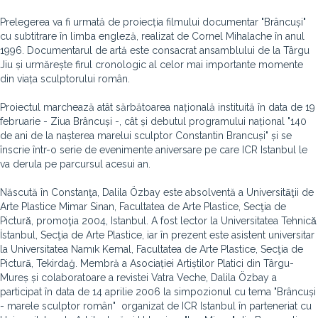
Prelegerea va fi urmată de proiecția filmului documentar "Brâncuși"
cu subtitrare în limba engleză, realizat de Cornel Mihalache în anul
1996. Documentarul de artă este consacrat ansamblului de la Târgu
Jiu și urmărește firul cronologic al celor mai importante momente
din viața sculptorului român.
Proiectul marchează atât sărbătoarea națională instituită în data de 19
februarie - Ziua Brâncuși -, cât și debutul programului național "140
de ani de la nașterea marelui sculptor Constantin Brancuși" și se
înscrie într-o serie de evenimente aniversare pe care ICR Istanbul le
va derula pe parcursul acesui an.
Născută în Constanţa, Dalila Özbay este absolventă a Universitǎţii de
Arte Plastice Mimar Sinan, Facultatea de Arte Plastice, Secţia de
Picturǎ, promoţia 2004, Istanbul. A fost lector la Universitatea Tehnicǎ
İstanbul, Secţia de Arte Plastice, iar în prezent este asistent universitar
la Universitatea Namık Kemal, Facultatea de Arte Plastice, Secţia de
Picturǎ, Tekirdağ. Membră a Asociației Artiștilor Platici din Târgu-
Mureș și colaboratoare a revistei Vatra Veche, Dalila Özbay a
participat în data de 14 aprilie 2006 la simpozionul cu tema "Brâncuși
- marele sculptor român" organizat de ICR Istanbul în parteneriat cu