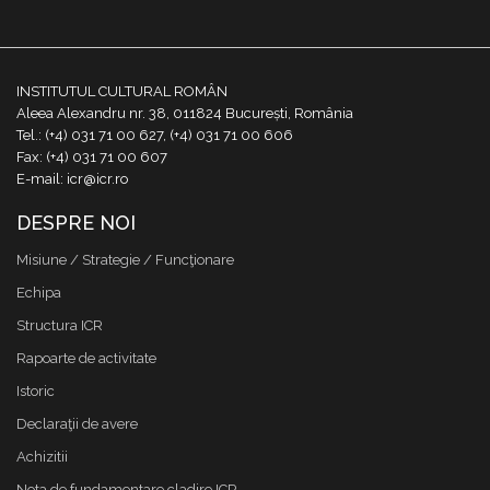
INSTITUTUL CULTURAL ROMÂN
Aleea Alexandru nr. 38, 011824 București, România
Tel.: (+4) 031 71 00 627, (+4) 031 71 00 606
Fax: (+4) 031 71 00 607
E-mail: icr@icr.ro
DESPRE NOI
Misiune / Strategie / Funcţionare
Echipa
Structura ICR
Rapoarte de activitate
Istoric
Declaraţii de avere
Achizitii
Nota de fundamentare cladire ICR