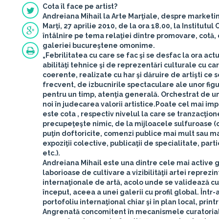
Cota îl face pe artist?
Andreiana Mihail la Arte Marţiale, despre marketin
Marţi,
27 aprilie 2010
, de la
ora 18.00
, la Institutu
întâlnire pe tema relaţiei dintre promovare, cotă, c
galeriei bucureştene omonime.
„Febrilitatea cu care se fac şi se desfac la ora actu
abilităţi tehnice şi de reprezentări culturale cu ca
coerente, realizate cu har şi dăruire de artişti ce 
frecvent, de izbucnirile spectaculare ale unor figu
pentru un timp, atenţia generală. Orchestrat de u
noi în judecarea valorii artistice.Poate cel mai im
este cota , respectiv nivelul la care se tranzacţion
precupeţeşte nimic, de la mijloacele sulfuroase (
puţin doftoricite, comenzi publice mai mult sau ma
expoziţii colective, publicaţii de specialitate, par
etc.).
Andreiana Mihail este una dintre cele mai active 
laborioase de cultivare a vizibilităţii artei reprez
internaţionale de artă, acolo unde se validează cu 
început, aceea a unei galerii cu profil global. Înt
portofoliu internaţional chiar şi în plan local, print
Angrenată concomitent în mecanismele curatoriale 