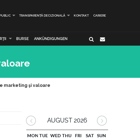
 PUBLIC
TRANSPARENȚĂ DECIZIONALĂ
KONTAKT
CARIERE
ŢII
BURSE
ANKÜNDIGUNGEN
valoare
re marketing şi valoare
AUGUST 2026
MON
TUE
WED
THU
FRI
SAT
SUN