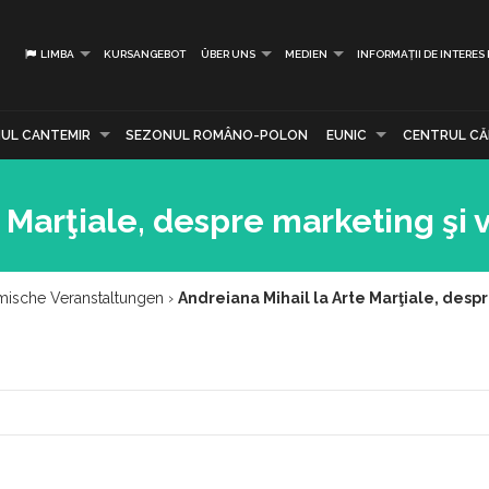
LIMBA
KURSANGEBOT
ÜBER UNS
MEDIEN
INFORMAȚII DE INTERES
UL CANTEMIR
SEZONUL ROMÂNO-POLON
EUNIC
CENTRUL CĂR
 Marţiale, despre marketing şi 
mische Veranstaltungen
›
Andreiana Mihail la Arte Marţiale, desp