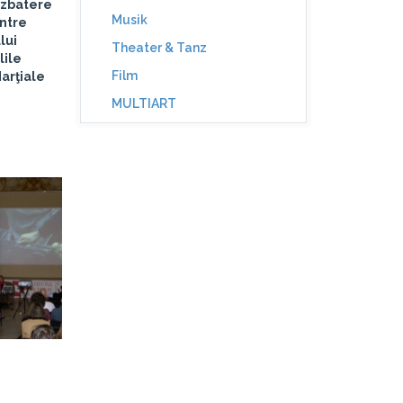
dezbatere
Musik
intre
lui
Theater & Tanz
lile
Film
arţiale
MULTIART