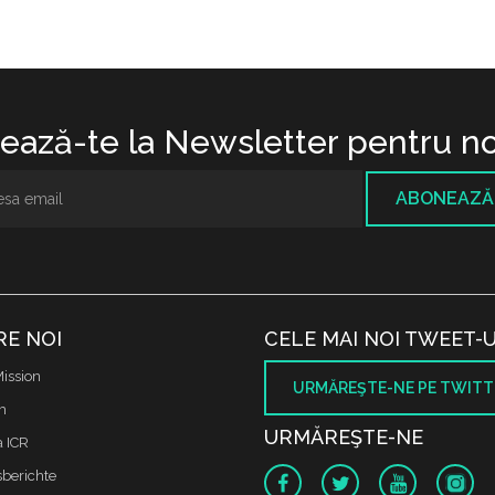
ază-te la Newsletter pentru no
ABONEAZĂ
RE NOI
CELE MAI NOI TWEET-U
ission
URMĂREŞTE-NE PE TWITT
m
URMĂREŞTE-NE
a ICR
sberichte