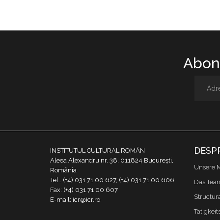
Abone
DESP
INSTITUTUL CULTURAL ROMÂN
Aleea Alexandru nr. 38, 011824 București,
Unsere M
România
Tel.: (+4) 031 71 00 627, (+4) 031 71 00 606
Das Tea
Fax: (+4) 031 71 00 607
Structur
E-mail: icr@icr.ro
Tätigkeit