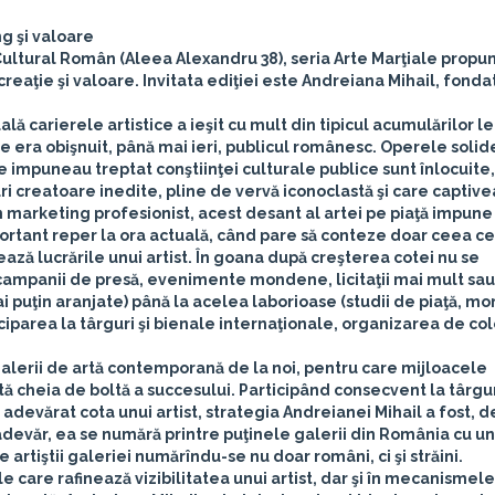
g şi valoare
l Cultural Român (Aleea Alexandru 38), seria Arte Marţiale propu
reaţie şi valoare. Invitata ediţiei este
Andreiana Mihail
, fonda
ală carierele artistice a ieşit cu mult din tipicul acumulărilor l
re era obişnuit, până mai ieri, publicul românesc. Operele solide
se impuneau treptat conştiinţei culturale publice sunt înlocuite,
ri creatoare inedite, pline de vervă iconoclastă şi care captive
n marketing profesionist, acest desant al artei pe piaţă impun
portant reper la ora actuală, când pare să conteze doar ceea ce
ează lucrările unui artist. În goana după creşterea cotei nu se
campanii de presă, evenimente mondene, licitaţii mai mult sa
i puţin aranjate) până la acelea laborioase (studii de piaţă, m
ticiparea la târguri şi bienale internaţionale, organizarea de col
galerii de artă contemporană de la noi, pentru care mijloacele
intă cheia de boltă a succesului. Participând consecvent la târgu
adevărat cota unui artist, strategia Andreianei Mihail a fost, d
r-adevăr, ea se numără printre puţinele galerii din România cu un
re artiştii galeriei numărîndu-se nu doar români, ci şi străini.
care rafinează vizibilitatea unui artist, dar şi în mecanismele