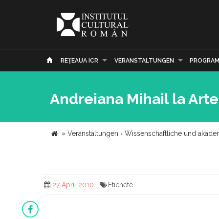
REŢEAUA ICR
VERANSTALTUNGEN
PROGRAM
Andreiana Mihail la Arte
»
Veranstaltungen
›
Wissenschaftliche und akade
27 April 2010
Etichete