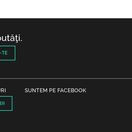
utăţi.
-TE
RI
SUNTEM PE FACEBOOK
ER