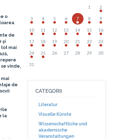
1
2
ne o
3
4
5
6
7
8
9
toarea
10
11
12
13
14
15
16
ente de
 şi
17
18
19
20
21
22
23
 tot mai
24
25
26
27
28
29
30
ază,
e repere
31
 se vinde,
u mai
ontaje de
CATEGORII
ocvii
Literatur
rile
Visuelle Künste
e la
Wissenschaftliche und
akademische
Veranstaltungen