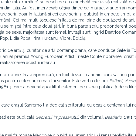
lturale italo-române” se deschide cu o anchetă exclusivă realizată de 
din Italia. Au fost intervievaţi câţiva dintre cei mai activi autori ai mo
re scriu doar în italiană și cei care scriu și publică în ambele limbi, iar
 română. Cei mai mulţi locuiesc în Italia de mai bine de douăzeci de ani,
u se mişcă între cele două țări. În bună parte scriu preponderent poez
ia pe sexe, majoritatea sunt femei. Invitații sunt: ​​Ingrid Beatrice Com
Pop, Lidia Popa, Irina Țurcanu, Viorel Boldiș.
istoric de artă și curator de artă contemporană, care conduce Galeria
ordă anual premiul Young European Artist Trieste Contemporanea, creat î
realizatoarea acestui interviu.
an propune, în avanpremieră, un text devenit canonic, care va face part
as pentru celebrarea marelui scriitor. Este vorba despre
Italiani, vi eso
în 1981 şi care a devenit apoi titlul culegerii de eseuri publicată de editu
pe care orașul Sanremo l-a dedicat scriitorului cu ocazia centenarului naș
zzati este publicată
Secretul impresarului
, din volumul
Bestiario
, 1991, 
cele mai frumoase Madonne din pictura umanistică şi renascentistă itali