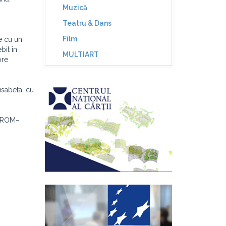
Muzică
Teatru & Dans
Film
e cu un
bit în
MULTIART
ore
isabeta, cu
TRAROM–