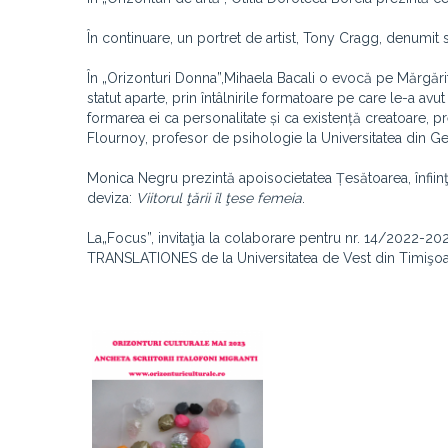
În continuare, un portret de artist, Tony Cragg, denumit 
În „Orizonturi Donna”,Mihaela Bacali o evocă pe Mărgărita
statut aparte, prin întâlnirile formatoare pe care le-a avu
formarea ei ca personalitate și ca existență creatoare
Flournoy, profesor de psihologie la Universitatea din G
Monica Negru prezintă apoisocietatea Țesătoarea, înfiinţa
deviza:
Viitorul ţării îl ţese femeia
.
La„Focus”, invitaţia la colaborare pentru nr. 14/2022-20
TRANSLATIONES de la Universitatea de Vest din Timişoa