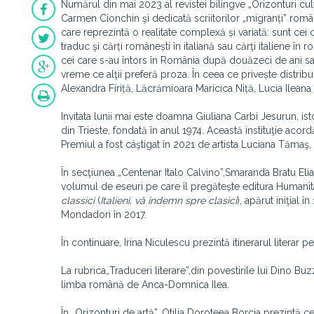
Numărul din mai 2023 al revistei bilingve „Orizonturi cu
Carmen Cionchin şi dedicată scriitorilor „migranți” români 
care reprezintă o realitate complexă și variată: sunt cei ca
traduc şi cărți românești în italiană sau cărţi italiene în
cei care s-au întors în România după douăzeci de ani sa
vreme ce alţii preferă proza. În ceea ce privește distribuț
Alexandra Firiță, Lăcrămioara Maricica Niță, Lucia Ileana 
Invitata lunii mai este doamna Giuliana Carbi Jesurun, 
din Trieste, fondată în anul 1974. Această instituţie ac
Premiul a fost câştigat în 2021 de artista Luciana Tămaş, 
În secţiunea „Centenar Italo Calvino”,Smaranda Bratu Eli
volumul de eseuri pe care îl pregătește editura Humanit
classici
(
Italieni, vă îndemn spre clasici
), apărut iniţial 
Mondadori în 2017.
În continuare, Irina Niculescu prezintă itinerarul literar 
La rubrica
„
Traduceri literare”,din povestirile lui Dino Bu
limba română de Anca-Domnica Ilea.
În „Orizonturi de artă”, Otilia Doroteea Borcia prezintă 