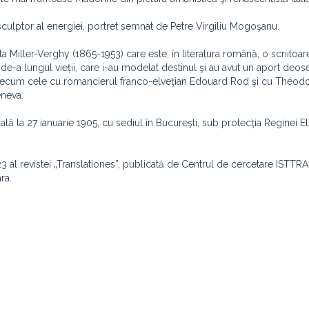
sculptor al energiei, portret semnat de Petre Virgiliu Mogoşanu.
 Miller-Verghy (1865-1953) care este, în literatura română, o scriitoar
t de-a lungul vieții, care i-au modelat destinul şi au avut un aport deose
, precum cele cu romancierul franco-elveţian Edouard Rod şi cu Théod
eneva.
tă la 27 ianuarie 1905, cu sediul în Bucureşti, sub protecţia Reginei El
23 al revistei „Translationes”, publicată de Centrul de cercetare IST
ra.