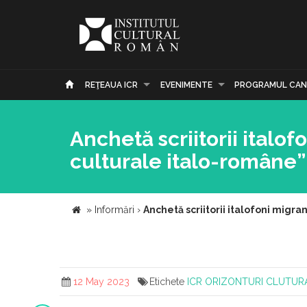
REŢEAUA ICR
EVENIMENTE
PROGRAMUL CAN
Anchetă scriitorii italof
culturale italo-române”
»
Informări
›
Anchetă scriitorii italofoni migra
12 May 2023
Etichete
ICR
ORIZONTURI CLUTURA