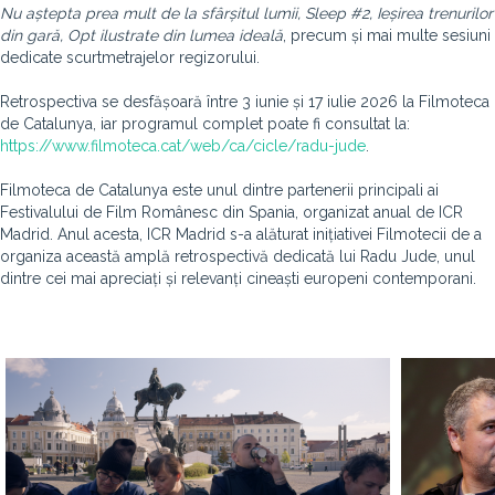
Nu aștepta prea mult de la sfârșitul lumii, Sleep #2, Ieșirea trenurilor
din gară, Opt ilustrate din lumea ideală
, precum și mai multe sesiuni
dedicate scurtmetrajelor regizorului.
Retrospectiva se desfășoară între 3 iunie și 17 iulie 2026 la Filmoteca
de Catalunya, iar programul complet poate fi consultat la:
https://www.filmoteca.cat/web/ca/cicle/radu-jude
.
Filmoteca de Catalunya este unul dintre partenerii principali ai
Festivalului de Film Românesc din Spania, organizat anual de ICR
Madrid. Anul acesta, ICR Madrid s-a alăturat inițiativei Filmotecii de a
organiza această amplă retrospectivă dedicată lui Radu Jude, unul
dintre cei mai apreciați și relevanți cineaști europeni contemporani.