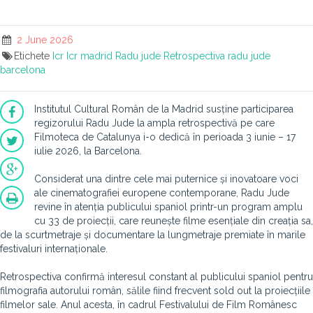
2 June 2026
Etichete
Icr
Icr madrid
Radu jude
Retrospectiva radu jude
barcelona
Institutul Cultural Român de la Madrid susține participarea
regizorului Radu Jude la ampla retrospectivă pe care
Filmoteca de Catalunya i-o dedică în perioada 3 iunie – 17
iulie 2026, la Barcelona.
Considerat una dintre cele mai puternice și inovatoare voci
ale cinematografiei europene contemporane, Radu Jude
revine în atenția publicului spaniol printr-un program amplu
cu 33 de proiecții, care reunește filme esențiale din creația sa,
de la scurtmetraje și documentare la lungmetraje premiate în marile
festivaluri internaționale.
Retrospectiva confirmă interesul constant al publicului spaniol pentru
filmografia autorului român, sălile fiind frecvent sold out la proiecțiile
filmelor sale. Anul acesta, în cadrul Festivalului de Film Românesc