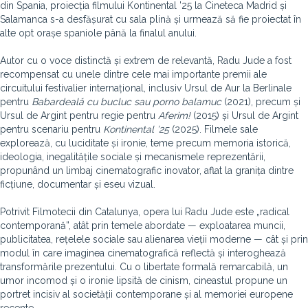
din Spania, proiecția filmului Kontinental ’25 la Cineteca Madrid și
Salamanca s-a desfășurat cu sala plină și urmează să fie proiectat în
alte opt orașe spaniole până la finalul anului.
Autor cu o voce distinctă și extrem de relevantă, Radu Jude a fost
recompensat cu unele dintre cele mai importante premii ale
circuitului festivalier internațional, inclusiv Ursul de Aur la Berlinale
pentru
Babardeală cu bucluc sau porno balamuc
(2021), precum și
Ursul de Argint pentru regie pentru
Aferim!
(2015) și Ursul de Argint
pentru scenariu pentru
Kontinental ’25
(2025). Filmele sale
explorează, cu luciditate și ironie, teme precum memoria istorică,
ideologia, inegalitățile sociale și mecanismele reprezentării,
propunând un limbaj cinematografic inovator, aflat la granița dintre
ficțiune, documentar și eseu vizual.
Potrivit Filmotecii din Catalunya, opera lui Radu Jude este „radical
contemporană”, atât prin temele abordate — exploatarea muncii,
publicitatea, rețelele sociale sau alienarea vieții moderne — cât și prin
modul în care imaginea cinematografică reflectă și interoghează
transformările prezentului. Cu o libertate formală remarcabilă, un
umor incomod și o ironie lipsită de cinism, cineastul propune un
portret incisiv al societății contemporane și al memoriei europene