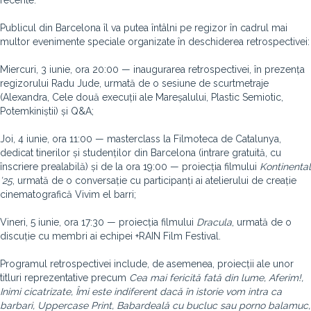
recente.
Publicul din Barcelona îl va putea întâlni pe regizor în cadrul mai
multor evenimente speciale organizate în deschiderea retrospectivei:
Miercuri, 3 iunie, ora 20:00 — inaugurarea retrospectivei, în prezența
regizorului Radu Jude, urmată de o sesiune de scurtmetraje
(Alexandra, Cele două execuții ale Mareșalului, Plastic Semiotic,
Potemkiniștii) și Q&A;
Joi, 4 iunie, ora 11:00 — masterclass la Filmoteca de Catalunya,
dedicat tinerilor și studenților din Barcelona (intrare gratuită, cu
înscriere prealabilă) și de la ora 19:00 — proiecția filmului
Kontinental
’25
, urmată de o conversație cu participanți ai atelierului de creație
cinematografică Vivim el barri;
Vineri, 5 iunie, ora 17:30 — proiecția filmului
Dracula
, urmată de o
discuție cu membri ai echipei +RAIN Film Festival.
Programul retrospectivei include, de asemenea, proiecții ale unor
titluri reprezentative precum
Cea mai fericită fată din lume, Aferim!,
Inimi cicatrizate, Îmi este indiferent dacă în istorie vom intra ca
barbari, Uppercase Print, Babardeală cu bucluc sau porno balamuc,