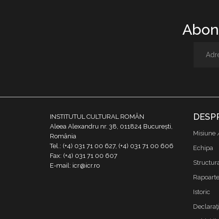
Abone
DESP
INSTITUTUL CULTURAL ROMÂN
Aleea Alexandru nr. 38, 011824 București,
Misiune 
România
Tel.: (+4) 031 71 00 627, (+4) 031 71 00 606
Echipa
Fax: (+4) 031 71 00 607
Structur
E-mail: icr@icr.ro
Rapoarte 
Istoric
Declaraţi