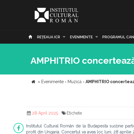
REŢEAUA ICR
EVENIMENTE
PROGRAMUL CAN
AMPHITRIO concertează l
»
Evenimente
›
Muzică
›
AMPHITRIO concertează
28 April 2025
Etichete
Institutul Cultural Român de la Budapesta susține part
profil din Ungaria. Concertul va avea loc luni, 28 aprilie