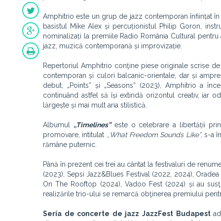
Amphitrio este un grup de jazz contemporan înființat în
basistul Mike Alex și percuționistul Philip Goron, instr
nominalizați la premiile Radio România Cultural pentru 
jazz, muzică contemporană și improvizație.
Repertoriul Amphitrio conţine piese originale scrise de
contemporan și culori balcanic-orientale, dar și ampr
debut, „Points” și „Seasons” (2023), Amphitrio a în
continuând astfel să își extindă orizontul creativ, iar o
lărgește și mai mult aria stilistică.
Albumul
,,Timelines”
este o celebrare a libertății pr
promovare, intitulat ,,
What Freedom Sounds Like”
, s-a 
rămâne puternic.
Până în prezent cei trei au cântat la festivaluri de ren
(2023), Sepsi Jazz&Blues Festival (2022, 2024), Oradea 
On The Rooftop (2024), Vadoo Fest (2024) și au susţinu
realizările trio-ului se remarcă obţinerea premiului pe
Seria de concerte de jazz JazzFest Budapest
ad