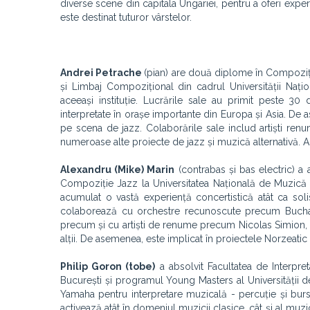
diverse scene din capitala Ungariei, pentru a oferi exper
este destinat tuturor vârstelor.
Andrei Petrache
(pian) are două diplome în Compoziție
și Limbaj Compozițional din cadrul Universității Nați
aceeași instituție. Lucrările sale au primit peste 30
interpretate în orașe importante din Europa și Asia. De as
pe scena de jazz. Colaborările sale includ artiști ren
numeroase alte proiecte de jazz și muzică alternativă. 
Alexandru (Mike) Marin
(contrabas și bas electric) a
Compoziție Jazz la Universitatea Națională de Muzică di
acumulat o vastă experiență concertistică atât ca sol
colaborează cu orchestre recunoscute precum Buchare
precum și cu artiști de renume precum Nicolas Simion, S
alții. De asemenea, este implicat în proiectele Norzeatic 
Philip Goron (tobe)
a absolvit Facultatea de Interpret
București și programul Young Masters al Universității d
Yamaha pentru interpretare muzicală - percuție și burs
activează atât în domeniul muzicii clasice, cât și al muzi