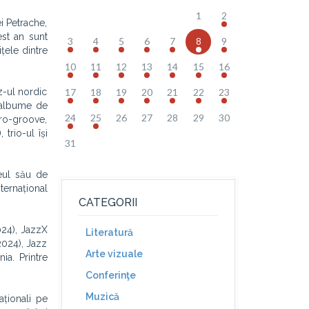
1
2
i Petrache,
est an sunt
3
4
5
6
7
8
9
țele dintre
10
11
12
13
14
15
16
z-ul nordic
17
18
19
20
21
22
23
ă albume de
24
25
26
27
28
29
30
ro-groove,
trio-ul își
31
neul său de
ternațional
CATEGORII
024), JazzX
Literatură
2024), Jazz
Arte vizuale
ia. Printre
Conferinţe
Muzică
aționali pe