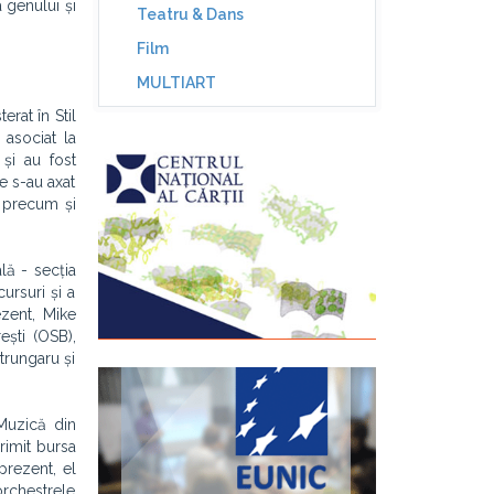
 genului și
Teatru & Dans
Film
MULTIART
rat în Stil
 asociat la
 și au fost
te s-au axat
, precum și
lă - secția
ursuri și a
ezent, Mike
ști (OSB),
trungaru și
 Muzică din
rimit bursa
prezent, el
 orchestrele