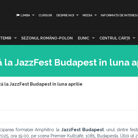
LIMBA
CURSURI
DESPRE NOI
MEDIA
INFORMAȚII DE INTERES
TEMIR
SEZONUL ROMÂNO-POLON
EUNIC
CENTRUL CĂRŢII
a JazzFest Budapest în luna ap
 la JazzFest Budapest în luna aprilie
iciparea formației Amphitrio la
JazzFest Budapest
, unul dintre fest
 2025, ora 19.00, pe scena Premier Kultcafé, 1085, Budapesta, Üllői út 2