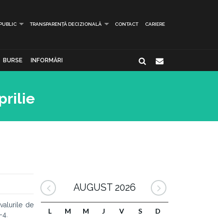
 PUBLIC
TRANSPARENȚĂ DECIZIONALĂ
CONTACT
CARIERE
BURSE
INFORMĂRI
rilie
AUGUST 2026
ivalurile de
L
M
M
J
V
S
D
-4.