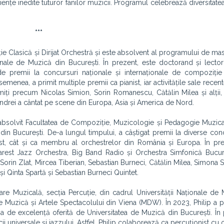
iențe inedite tuturor fanilor muzicii. Programul celebrează diversitatea
***
 Clasică și Dirijat Orchestră și este absolvent al programului de maste
onale de Muzică din București. În prezent, este doctorand și lector
 de premii la concursuri naționale și internaționale de compoziție
emenea, a primit multiple premii ca pianist, iar activitățile sale recen
umiți precum Nicolas Simion, Sorin Romanescu, Cătălin Milea și alții
Andrei a cântat pe scene din Europa, Asia și America de Nord.
 absolvit Facultatea de Compoziție, Muzicologie și Pedagogie Muzica
n București. De-a lungul timpului, a câștigat premii la diverse conc
ist, cât și ca membru al orchestrelor din România și Europa. În pr
st Jazz Orchestra, Big Band Radio și Orchestra Simfonică Bucure
orin Zlat, Mircea Tiberian, Sebastian Burneci, Cătălin Milea, Simona S
și Qinta Spartă și Sebastian Burneci Quintet.
are Muzicală, secția Percuție, din cadrul Universității Naționale de
e Muzică și Artele Spectacolului din Viena (MDW). În 2023, Philip a p
a de excelență oferită de Universitatea de Muzică din București. În 
cii universale și jazzului. Astfel, Philip colaborează ca percuționist cu