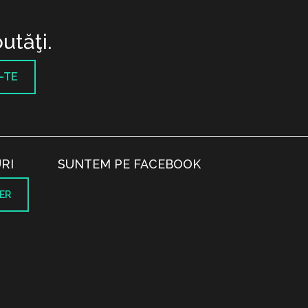
utăţi.
-TE
RI
SUNTEM PE FACEBOOK
ER