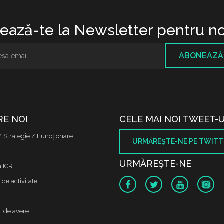
ază-te la Newsletter pentru no
ABONEAZĂ
RE NOI
CELE MAI NOI TWEET-U
/ Strategie / Funcţionare
URMĂREŞTE-NE PE TWITT
URMĂREŞTE-NE
a ICR
de activitate
i de avere