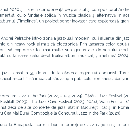
 anul 2020 și îi are în componență pe pianistul și compozitorul Andre
umentiști cu o fundație solidă în muzica clasică și alternativă. În ac
albumul „Timelines”, un proiect sonor inovator care explorează grani
 Andrei Petrache într-o zonă a jazz-ului modern, cu influențe din jaz
ente din heavy rock și muzică electronică. Prin lansarea celor dou
ceput să exploreze tot mai multe sub genuri ale domeniului elect
dată cu lansarea celui de-al treilea album muzical, „Timelines” (2024), 
in jazz, lansat la 35 de ani de la căderea regimului comunist. Tur
încheiat recent, însă impactul său asupra publicului românesc, dar și in
ume precum Jazz in the Park (2022, 2023, 2024), Gărâna Jazz Festival (2
Festifall (2023), The Jazz Cave Festival (2023, 2024), Waha Festival (
t zeci de alte concerte de jazz, atât în București, cât și în Român
ntru Cea Mai Bună Compoziţie la Concursul Jazz in the Park (2023).
uce la Budapesta cei mai buni interpreți de jazz naționali și intern