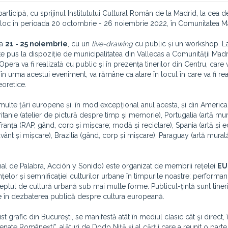
articipă, cu sprijinul Institutului Cultural Român de la Madrid, la cea d
e loc în perioada 20 octombrie - 26 noiembrie 2022, în Comunitatea M
da
21 - 25 noiembrie
, cu un
live-drawing
cu public și un workshop. La
rete pus la dispoziție de municipalitatea din Vallecas a Comunității Madr
 Opera va fi realizată cu public și în prezența tinerilor din Centru, care 
 în urma acestui eveniment, va rămâne ca atare în locul în care va fi rea
eoretice.
ulte țări europene și, în mod excepțional anul acesta, și din America
anie (atelier de pictură despre timp și memorie), Portugalia (artă mur
ranța (RAP, gând, corp și mișcare; modă și reciclare), Spania (artă și e
vânt și mișcare), Brazilia (gând, corp și mișcare), Paraguay (artă mural
onal de Palabra, Acción y Sonido) este organizat de membrii rețelei
EU
elor și semnificației culturilor urbane în timpurile noastre: performan
eptul de cultură urbană sub mai multe forme. Publicul-țintă sunt tinerii
lude în dezbaterea publică despre cultura europeană.
st grafic din București, se manifestă atât în mediul clasic cât şi direct, 
nate Româneşti”, alături de Dodo Niţă şi al cărţii care a reunit o parte