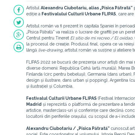
Artistul
Alexandru Ciubotariu, alias „Pisica Pătrată”
p
ediție a
Festivalului Culturii Urbane FLIPAS
, care ar
Artistul român va fi prezent în capitala Spaniei în perioa
„Pisica Pătrată” va realiza o lucrare de graffiti pe un pe
Centrul pentru Tineret
El sitio de mi recreo / El oxidao
.
la procesul de creație. Produsul final, opera ce va reieși
lângă
live-drawing
, artistul român va susține și ateliere t
FLIPAS 2022 se bucură de prezența unor artiști din mai m
diverse domenii: Republica Cehă (artă murală), Marea Brit
Finlanda (circ pentru bebeluși), Germania (dans urban), F
design și ilustrare, dans urban și popping), Argentina (cu
și ilustrație) și Columbia.
Festivalul Culturii Urbane FLIPAS
(Festival Internaci
Madrid
și reprezintă o platformă de prezentare a tendinț
artistice, masterclass-uri și conferințe care declină conc
locuitorii din periferiile orașului, cu scopul de a-i inc
Alexandru Ciubotariu / „Pisica Pătrată”
cunoscut arti
social. Este coordonator al volumului „Istoria Benzii Dese