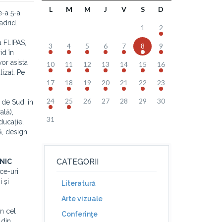
L
M
M
J
V
S
D
e-a 5-a
adrid.
1
2
 FLIPAS,
3
4
5
6
7
8
9
id în
vor asista
10
11
12
13
14
15
16
lizat. Pe
17
18
19
20
21
22
23
24
25
26
27
28
29
30
 de Sud, în
ală),
31
ducație,
ă, design
CATEGORII
NIC
ce-uri
 și
Literatură
Arte vizuale
în cel
Conferinţe
 din