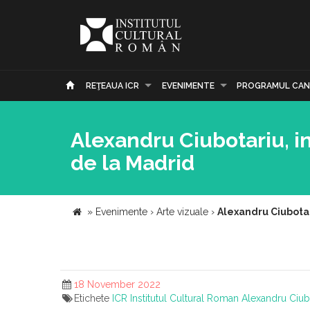
REŢEAUA ICR
EVENIMENTE
PROGRAMUL CAN
Alexandru Ciubotariu, in
de la Madrid
»
Evenimente
›
Arte vizuale
›
Alexandru Ciubotari
18 November 2022
Etichete
ICR
Institutul Cultural Roman
Alexandru Ciub