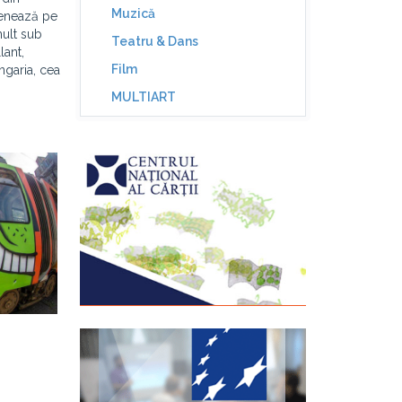
Muzică
esenează pe
mult sub
Teatru & Dans
lant,
Film
Ungaria, cea
MULTIART