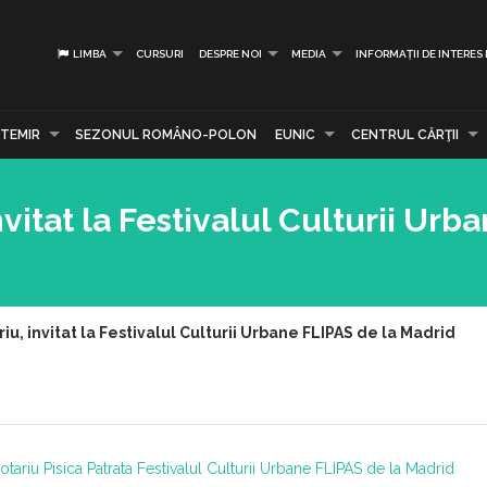
LIMBA
CURSURI
DESPRE NOI
MEDIA
INFORMAȚII DE INTERES
TEMIR
SEZONUL ROMÂNO-POLON
EUNIC
CENTRUL CĂRŢII
vitat la Festivalul Culturii Urb
u, invitat la Festivalul Culturii Urbane FLIPAS de la Madrid
otariu
Pisica Patrata
Festivalul Culturii Urbane FLIPAS de la Madrid