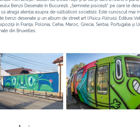
Muzeului Benzii Desenate în București. „Semnele pisicești” pe care le d
c să atragă atenția asupra de-sălbăticirii societății. Este cunoscut mai 
de benzi desenate şi un album de street art (
Pisica Pătrată
, Editura Vel
xpoziţii în Franţa, Polonia, Cehia, Maroc, Grecia, Serbia, Portugalia și 
ate din Bruxelles.