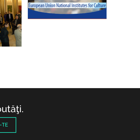
utăţi.
-TE