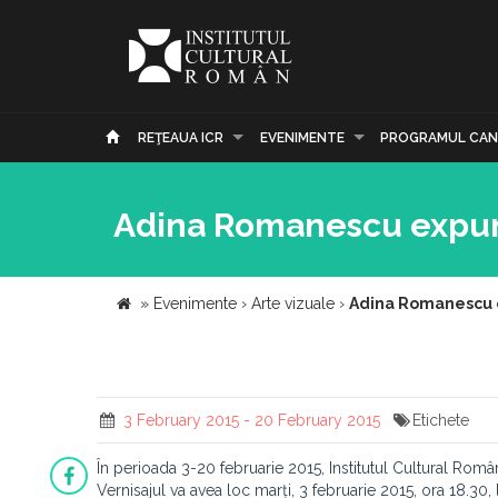
REŢEAUA ICR
EVENIMENTE
PROGRAMUL CAN
Adina Romanescu expune 
»
Evenimente
›
Arte vizuale
›
Adina Romanescu ex
3 February 2015 - 20 February 2015
Etichete
În perioada 3-20 februarie 2015, Institutul Cultural Româ
Vernisajul va avea loc marți, 3 februarie 2015, ora 18.30,