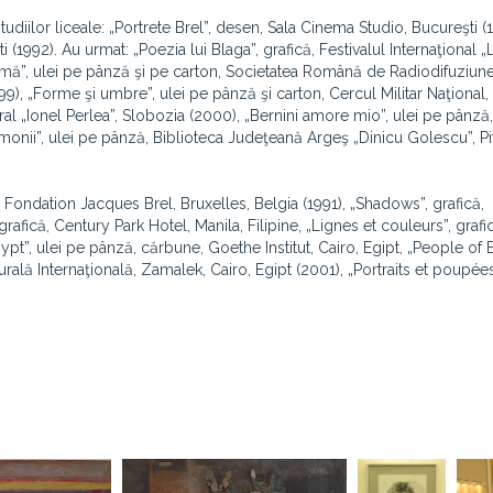
diilor liceale: „Portrete Brel”, desen, Sala Cinema Studio, Bucureşti (1
ti (1992). Au urmat: „Poezia lui Blaga”, grafică, Festivalul Internaţional 
tomă”, ulei pe pânză şi pe carton, Societatea Română de Radiodifuziune
99), „Forme şi umbre”, ulei pe pânză şi carton, Cercul Militar Naţional,
ral „Ionel Perlea”, Slobozia (2000), „Bernini amore mio”, ulei pe pânz
„Armonii”, ulei pe pânză, Biblioteca Judeţeană Argeş „Dinicu Golescu”, Pi
că, Fondation Jacques Brel, Bruxelles, Belgia (1991), „Shadows”, grafică,
afică, Century Park Hotel, Manila, Filipine, „Lignes et couleurs”, grafi
ypt”, ulei pe pânză, cărbune, Goethe Institut, Cairo, Egipt, „People of E
lă Internaţională, Zamalek, Cairo, Egipt (2001), „Portraits et poupées