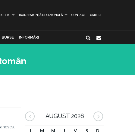
 PUBLIC
TRANSPARENȚĂ DECIZIONALĂ
CONTACT
CARIERE
BURSE
INFORMĂRI
 Român
AUGUST 2026
manescu.
L
M
M
J
V
S
D