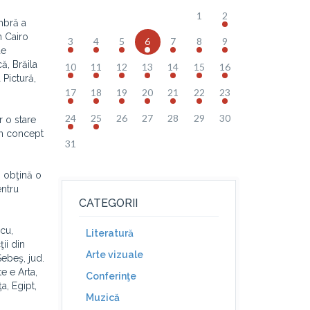
1
2
embră a
n Cairo
3
4
5
6
7
8
9
de
ă, Brăila
10
11
12
13
14
15
16
 Pictură,
17
18
19
20
21
22
23
24
25
26
27
28
29
30
r o stare
 un concept
31
ă obţină o
entru
CATEGORII
cu,
Literatură
ii din
Arte vizuale
Sebeş, jud.
e e Arta,
Conferinţe
a, Egipt,
Muzică