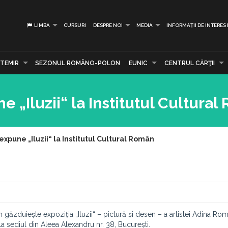
LIMBA
CURSURI
DESPRE NOI
MEDIA
INFORMAȚII DE INTERES
TEMIR
SEZONUL ROMÂNO-POLON
EUNIC
CENTRUL CĂRŢII
„Iluzii“ la Institutul Cultural
pune „Iluzii“ la Institutul Cultural Român
n găzduiește expoziția „Iluzii“ – pictură și desen – a artistei Adina Ro
 la sediul din Aleea Alexandru nr. 38, București.