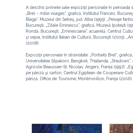
A deschis primele sale expoziţii personale în perioada stu
„Brel – mille visages”, grafică, Institutul Francez, Bucureş
Blaga“, Muzeul din Sebeş, jud. Alba (1995), „Peisaje fan
Bucureşti, „Zilele Eminescu”, grafică, Muzeul Ipoteşti (19
Rondă, Bucureşti, „Eminesciana”, acuarelă, Centrul Cultu
şi sepia, Institutul Italian de Cultură, Bucureşti (2005), 
(2008).
Expoziţii personale în străinătate: „Portraits Brel”, grafi
Universitatea Silpakorn, Bangkok, Thaïlanda, „Shadows”, gr
Agricole Beaussier-St. Nicolas, Angers, Franţa (1997), „Eg
pe pânză şi carton, Centrul Egiptean de Cooperare Cultura
pânză, Office de Tourisme, Montmorillon, Franţa (2006).