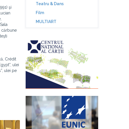
Teatru & Dans
991) şi
Film
„Lucian
,
MULTIART
 Sala
ă, cărbune
teşti
că, Crédit
gypt”, ulei
”, ulei pe