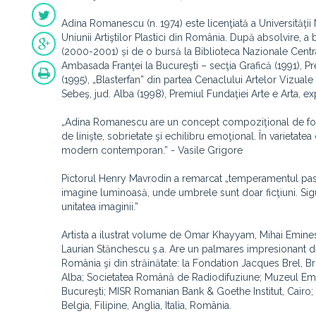
Adina Romanescu (n. 1974) este licenţiată a Universităţii
Uniunii Artiştilor Plastici din România. După absolvire, a
(2000-2001) și de o bursă la Biblioteca Nazionale Centra
Ambasada Franţei la Bucureşti – secţia Grafică (1991), Pre
(1995), „Blasterfan” din partea Cenaclului Artelor Vizuale –
Sebeş, jud. Alba (1998), Premiul Fundaţiei Arte e Arta, ex
„Adina Romanescu are un concept compoziţional de forme 
de linişte, sobrietate şi echilibru emoţional. În varieta
modern contemporan.” - Vasile Grigore
Pictorul Henry Mavrodin a remarcat „temperamentul pasiona
imagine luminoasă, unde umbrele sunt doar ficţiuni. Sig
unitatea imaginii.”
Artista a ilustrat volume de Omar Khayyam, Mihai Emin
Laurian Stănchescu ş.a. Are un palmares impresionant de 
România şi din străinătate: la Fondation Jacques Brel, Br
Alba; Societatea Română de Radiodifuziune; Muzeul Emin
Bucureşti; MISR Romanian Bank & Goethe Institut, Cairo; S
Belgia, Filipine, Anglia, Italia, România.