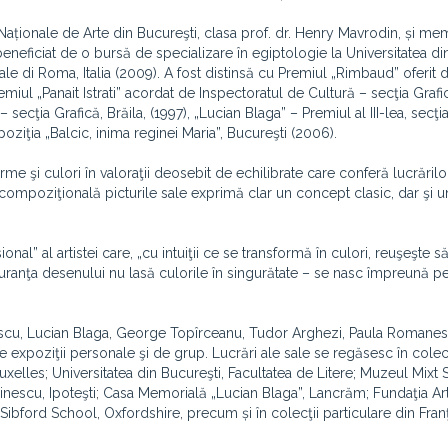
 Naționale de Arte din Bucureşti, clasa prof. dr. Henry Mavrodin, și m
 beneficiat de o bursă de specializare în egiptologie la Universitatea di
le di Roma, Italia (2009). A fost distinsă cu Premiul „Rimbaud” oferit 
miul „Panait Istrati” acordat de Inspectoratul de Cultură – secţia Grafic
 secţia Grafică, Brăila, (1997), „Lucian Blaga” – Premiul al III-lea, secţia
poziţia „Balcic, inima reginei Maria”, Bucureşti (2006).
şi culori în valoraţii deosebit de echilibrate care conferă lucrărilo
tea compoziţională picturile sale exprimă clar un concept clasic, dar şi
l” al artistei care, „cu intuiţii ce se transformă în culori, reuşeşte s
uranţa desenului nu lasă culorile în singurătate – se nasc împreună p
escu, Lucian Blaga, George Topîrceanu, Tudor Arghezi, Paula Romanes
expoziţii personale şi de grup. Lucrări ale sale se regăsesc în colecţ
uxelles; Universitatea din Bucureşti, Facultatea de Litere; Muzeul Mixt 
escu, Ipoteşti; Casa Memorială „Lucian Blaga”, Lancrăm; Fundaţia Art
ibford School, Oxfordshire, precum și în colecţii particulare din Franţ