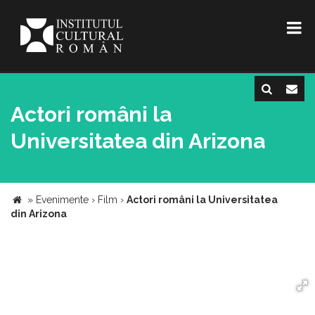
Actori români la
Universitatea din Arizona
»
Evenimente
›
Film
›
Actori români la Universitatea
din Arizona