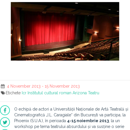
4 November 2013 - 15 November 2013
Etichete
Icr
Institutul cultural roman
Arizona
Teatru
O echipă de actori a Universității Naționale de Artă Teatrală și
Cinematografică „I.L. Caragiale“ din București va participa, la
Phoenix (S.U.A.), în perioada
4-15 noiembrie 2013
, la un
workshop pe tema teatrului absurdului și va susține o serie