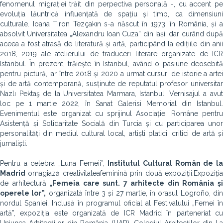
fenomenul migrației trăit din perpectiva personală -, cu accent pe
evoluția lăuntrică influențată de spațiu și timp, ca dimensiuni
culturale. Ioana Tiron Tezçakın s-a născut în 1973, în România, și a
absolvit Universitatea „Alexandru Ioan Cuza” din Iași, dar curând după
aceea a fost atrasă de literatură și artă, participând la edițiile din anii
2018, 2019 ale atelierului de traduceri literare organizate de ICR
Istanbul. În prezent, trăiește în Istanbul, având o pasiune deosebită
pentru pictură, iar între 2018 și 2020 a urmat cursuri de istorie a artei
și de artă contemporană, susținute de reputatul profesor universitar
Nazlı Pektaş de la Universitatea Marmara, Istanbul. Vernisajul a avut
loc pe 1 martie 2022, în Sanat Galerisi Memorial din Istanbul.
Evenimentul este organizat cu sprijinul Asociației Române pentru
Asistență și Solidaritate Socială din Turcia și cu participarea unor
personalități din mediul cultural local, artiști platici, critici de artă și
jurnaliști.
Pentru a celebra „Luna Femeii”,
Institutul Cultural Român de l
Madrid
omagiază creativitateafeminină prin două expoziții:Expoziția
de arhitectură
„Femeia care sunt
. 7 arhitecte din România ș
operele lor”,
organizată între
3 și 27 martie, în orașul Logroño, di
nordul Spaniei. Inclusă în programul oficial al Festivalului „Femei în
artă”, expoziția este organizată de ICR Madrid în parteneriat cu