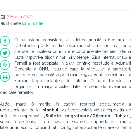
7 March 2022
Etichete
Icr
8 martie
Cu un istoric consistent, Ziua Internațională a Femeii este
sărbătorită pe 8 martie, evenimentul amintind realizările
sociale, politicile și condițiile economice ale femeilor, dar și
lupta împotriva discriminării și violenței. Ziua Internațională a
Femeii a fost adoptată în 1977, printr-o rezoluție a Adunării
Generale a ONU, instituție care, la rândul ei, a sărbătorit
pentru prima această zi pe 8 martie 1975, Anul Internațional al
Femeii. Reprezentanțele Institutului Cultural Român au
organizat, în marja acestei date, o serie de evenimente
dedicate femeilor.
Astfel, marți, 8 martie, în cadrul resursei social-media a
reprezentanței de la
Istanbul,
va fi prezentată virtual expoziția de
artă contemporană
„Suflete migratoare/Göçmen Ruhlar”,
semnată de Ioana Tiron Tezçakın. Expoziția cuprinde mai multe
tablouri în acrilic, folosind tehnica figurației abstracte și are ca temă