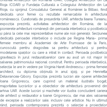
Uniunea Arhitecților din România (UAR), Colegiul Arhitecților din La
Rioja (COAR) și Fundația Culturală a Colegiului Arhitecților din La
Rioja, cu sprijinul Consulatului General al României la Bilbao, fiind
dedicată unor femei cu rezultate remarcabile în arhitectura
românească. Curatoriată de președinta UAR, arhitecta Ileana Tureanu,
expoziția prezintă, activitatea arhitectelor din România, de la
pionierele arhitecturii românești din perioada interbelică și postbelică
și până la cele mai reprezentative nume ale noii generații. Secțiunea
dedicată perioadei interbelice o include pe Regina Maria– prima
femeie membru al Academiei de Arte Frumoase de la Paris,
cunoscută pentru dragostea sa pentru arhitectură și pentru
modelarea spațiilor cu care a intrat în contact. Perioada postbelică
gravitează în jurul restauratoarelor care au avut un rol major în
salvarea patrimoniului național construit. Pentru perioada interbelică,
selecția le are în vedere pe Virginia Haret-Andreescu,
– prima femei
architect, cu diploma obținută în anul 1919, și pe Henrietta
Delavrancea-Gibory. Expoziția prezintă lucrări ale operei arhitectei
Ioana Grigorescu, care cuprind un material ilustrativ bogat,
majoritatea lucrărilor și a obiectelor de arhitectură provenind din
arhiva UAR. Aceste lucrări și machete vor ilustra concludent cariera
de arhitect și restaurator a Ioanei Grigorescu, dar mai ales valoarea
de excepție a realizărilor sale, inclusiv cele artistice. Nu în ultimul
rând, perioada contemporană prezintă o selecție a proiectelor