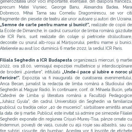
generozitatea unor voci importante, esențiale, din diaspora franceză,
precum Matei Vișniec, George Banu, Alexandra Badea, Mara
Dobresco, Mihai Tarna sau Corneliu Dragomirescu, se vor citi
fragmente din piesele de teatru ale unor autoare și autori din Ucraina.
„
Semne de carte pentru mame și bunici!”,
realizate de copiii d
la École de Dimanche, în cadrul cursurilor de limba română găzduite
de ICR Paris, sunt realizate din colaje și pietricele strălucitoare,
decorate cu șnurul alb-roșu al Mărțișorului, pentru mame și bunici.
Atelierele au avut loc duminică 6 martie 2022, la sediul ICR Paris.
Filiala Seghedin a ICR Budapesta
organizează miercuri, 9 martie
2022, ora 18.00, vernisajul expoziției multietnice și interdisciplinare
de broderii „păretare”, intitulată
„Unde-i pace și iubire e noroc și
fericire!”.
Expoziția va fi inaugurată de curatoarea evenimentului,
Anca Becan, jurnalist la redacția de limba română a Studioului din
Seghedin al Magyar Rádió. În continuare, conf. dr. Mihaela Bucin, şefa
Catedrei de Limba şi literatura română a Facultăţii Pedagogice
„Juhász Gyula”, din cadrul Universității din Seghedin va familiariza
publicul cu tradiția celor „40 de mucenici”, sărbătoare amintită anual
la data de 9 martie. Publicul este invitat să admire pe simezele Filialei
Seghedin exponate din regiunea Crișuri-Mureș-Tisa, pânze ornate cu
îndemnuri, povești de viață, cusute cu aţă roşie sau albastră, sau cu
fire subţiri, răsucite, din bumbac. Acestea vor fi însoțite de etichete