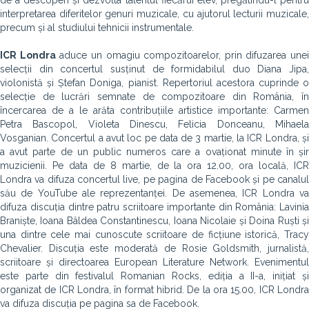
de a descoperi și dezvolta talentul fiecărui elev, pregătindu-l pentru
interpretarea diferitelor genuri muzicale, cu ajutorul lecturii muzicale,
precum și al studiului tehnicii instrumentale.
ICR Londra
aduce un omagiu compozitoarelor, prin difuzarea unei
selecții din concertul susținut de formidabilul duo Diana Jipa,
violonistă și Ștefan Doniga, pianist. Repertoriul acestora cuprinde o
selecție de lucrări semnate de compozitoare din România, în
încercarea de a le arăta contribuțiile artistice importante: Carmen
Petra Bascopol, Violeta Dinescu, Felicia Donceanu, Mihaela
Vosganian. Concertul a avut loc pe data de 3 martie, la ICR Londra, și
a avut parte de un public numeros care a ovaționat minute în șir
muzicienii. Pe data de 8 martie, de la ora 12.00, ora locală, ICR
Londra va difuza concertul live, pe pagina de Facebook și pe canalul
său de YouTube ale reprezentanței. De asemenea, ICR Londra va
difuza discuția dintre patru scriitoare importante din România: Lavinia
Braniște, Ioana Bâldea Constantinescu, Ioana Nicolaie și Doina Ruști și
una dintre cele mai cunoscute scriitoare de ficțiune istorică, Tracy
Chevalier. Discuția este moderată de Rosie Goldsmith, jurnalistă,
scriitoare și directoarea European Literature Network. Evenimentul
este parte din festivalul Romanian Rocks, ediția a II-a, inițiat și
organizat de ICR Londra, în format hibrid. De la ora 15.00, ICR Londra
va difuza discuția pe pagina sa de Facebook.