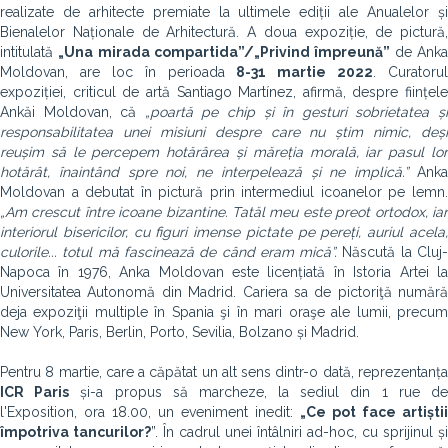
realizate de arhitecte premiate la ultimele ediții ale Anualelor și
Bienalelor Naționale de Arhitectură. A doua expoziție, de pictură,
intitulată
„U
na mirada compartida”/„Privind împreună
”
de Ank
Moldovan,
are loc
în perioada
8-31 martie 2022
.
Curatorul
expoziției, criticul de artă
Santiago Martínez, afirmă, despre ființele
Ankăi Moldovan, că
„poartă pe chip și în gesturi sobrietatea ș
responsabilitatea unei misiuni despre care nu știm nimic, deși
reușim să le percepem hotărârea și măreția morală, iar pasul lor
hotărât, înaintând spre noi, ne interpelează și ne implică.”
Ank
Moldovan a debutat în pictură prin intermediul icoanelor pe lemn.
„Am crescut între icoane bizantine. Tatăl meu este preot ortodox, iar
interiorul bisericilor, cu figuri imense pictate pe pereți, auriul acela,
culorile... totul mă fascinează de când eram mică”.
Născută la Cluj
Napoca în 1976, Anka Moldovan este licențiată în Istoria Artei la
Universitatea Autonomă din Madrid. Cariera sa de pictoriţă numără
deja expoziţii multiple în Spania şi în mari oraşe ale lumii, precum
New York, Paris, Berlin, Porto, Sevilia, Bolzano și Madrid.
Pentru 8 martie, care a căpătat un alt sens dintr-o dată, reprezentanța
ICR Paris
și-a propus să marcheze, la sediul din 1 rue d
l'Exposition, ora 18.00, un eveniment inedit:
„Ce pot face artiștii
împotriva tancurilor?
”. În cadrul unei întâlniri ad-hoc, cu sprijinul și