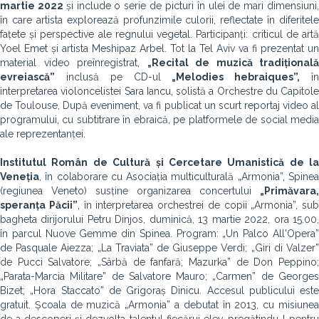
martie 2022
și
include o serie de picturi în ulei de mari dimensiuni
în care artista explorează profunzimile culorii, reflectate în diferitele
fațete și perspective ale regnului vegetal. Participanți: criticul de artă
Yoel Emet și artista Meshipaz Arbel. Tot la Tel Aviv va fi prezentat un
material video preînregistrat,
„
Recital de muzică tradițională
evreiască”
inclusă pe CD-ul
„Melodies hebraiques”,
î
interpretarea violoncelistei Sara Iancu, solistă a Orchestre du Capitole
de Toulouse, După eveniment, va fi publicat un scurt reportaj video al
programului, cu subtitrare în ebraică, pe platformele de social media
ale reprezentanței.
Institutul Român de Cultură și Cercetare Umanistică de la
Veneția
, în colaborare cu Asociația multiculturală „Armonia”, Spinea
(regiunea Veneto) susține organizarea concertului
„Primăvara,
speranța Păcii”
, în interpretarea orchestrei de copii „Armonia”, sub
bagheta dirijorului Petru Dinjos, duminică, 13 martie 2022, ora 15.00,
în parcul Nuove Gemme din Spinea. Program: „Un Palco All'Opera”
de Pasquale Aiezza; „La Traviata” de Giuseppe Verdi; „Giri di Valzer”
de Pucci Salvatore; „Sârbă de fanfară; Mazurka” de Don Peppino;
„Parata-Marcia Militare” de Salvatore Mauro; „Carmen” de Georges
Bizet; „Hora Staccato” de Grigoraș Dinicu. Accesul publicului este
gratuit. Școala de muzică „Armonia” a debutat în 2013, cu misiunea