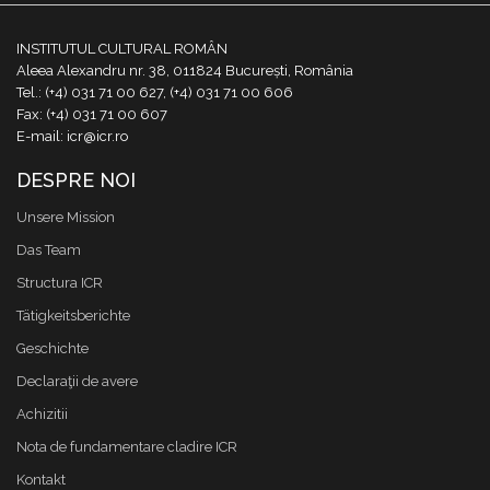
INSTITUTUL CULTURAL ROMÂN
Aleea Alexandru nr. 38, 011824 București, România
Tel.: (+4) 031 71 00 627, (+4) 031 71 00 606
Fax: (+4) 031 71 00 607
E-mail: icr@icr.ro
DESPRE NOI
Unsere Mission
Das Team
Structura ICR
Tätigkeitsberichte
Geschichte
Declaraţii de avere
Achizitii
Nota de fundamentare cladire ICR
Kontakt