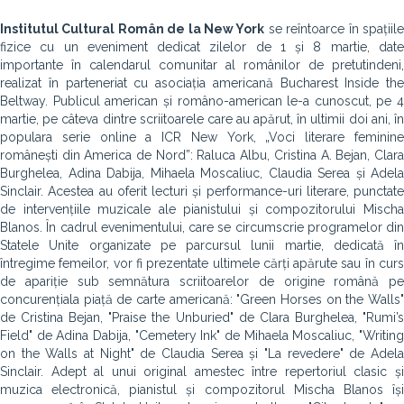
Institutul Cultural Român de la New York
se reîntoarce în spațiil
fizice cu un eveniment dedicat zilelor de 1 și 8 martie, date
importante în calendarul comunitar al românilor de pretutindeni,
realizat în parteneriat cu asociația americană Bucharest Inside the
Beltway. Publicul american și româno-american le-a cunoscut, pe 4
martie, pe câteva dintre scriitoarele care au apărut, în ultimii doi ani, în
populara serie online a ICR New York, „Voci literare feminine
românești din America de Nord”: Raluca Albu, Cristina A. Bejan, Clara
Burghelea, Adina Dabija, Mihaela Moscaliuc, Claudia Serea și Adela
Sinclair. Acestea au oferit lecturi și performance-uri literare, punctate
de intervențiile muzicale ale pianistului și compozitorului Mischa
Blanos. În cadrul evenimentului, care se circumscrie programelor din
Statele Unite organizate pe parcursul lunii martie, dedicată în
întregime femeilor, vor fi prezentate ultimele cărți apărute sau în curs
de apariție sub semnătura scriitoarelor de origine română pe
concurențiala piață de carte americană: "Green Horses on the Walls"
de Cristina Bejan, "Praise the Unburied" de Clara Burghelea, "Rumi’s
Field" de Adina Dabija, "Cemetery Ink" de Mihaela Moscaliuc, "Writing
on the Walls at Night" de Claudia Serea și "La revedere" de Adela
Sinclair. Adept al unui original amestec între repertoriul clasic și
muzica electronică, pianistul și compozitorul Mischa Blanos își