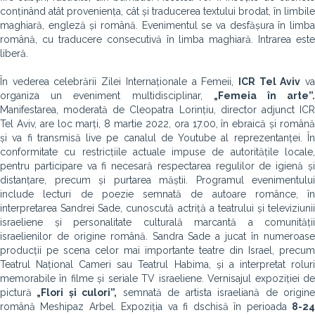
conținând atât proveniența, cât și traducerea textului brodat, în limbile
maghiară, engleză și română. Evenimentul se va desfășura în limba
română, cu traducere consecutivă în limba maghiară. Intrarea este
liberă.
În vederea celebrării Zilei Internaționale a Femeii,
ICR Tel Aviv
v
organiza un eveniment multidisciplinar,
„Femeia în arte”
Manifestarea, moderată de Cleopatra Lorințiu, director adjunct ICR
Tel Aviv, are loc marți, 8 martie 2022, ora 17.00, în ebraică și română
și va fi transmisă live pe canalul de Youtube al reprezentanței. În
conformitate cu restricțiile actuale impuse de autoritățile locale,
pentru participare va fi necesară respectarea regulilor de igienă și
distanțare, precum și purtarea măștii. Programul evenimentului
include lecturi de poezie semnată de autoare românce, în
interpretarea Sandrei Sade, cunoscută actriță a teatrului și televiziunii
israeliene și personalitate culturală marcantă a comunității
israelienilor de origine română. Sandra Sade a jucat în numeroase
producții pe scena celor mai importante teatre din Israel, precum
Teatrul Național Cameri sau Teatrul Habima, și a interpretat roluri
memorabile în filme și seriale TV israeliene. Vernisajul expoziției de
pictură
„Flori și culori”,
semnată de artista israeliană de origin
română Meshipaz Arbel. Expoziția va fi dschisă în perioada
8-24