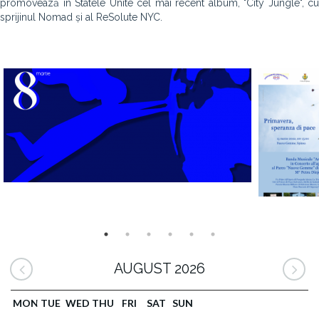
promovează în Statele Unite cel mai recent album, "City Jungle", cu
sprijinul Nomad și al ReSolute NYC.
AUGUST 2026
MON
TUE
WED
THU
FRI
SAT
SUN