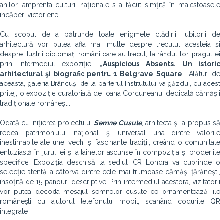
anilor, amprenta culturii naționale s-a făcut simţită în maiestoasele
încăperi victoriene.
Cu scopul de a pătrunde toate enigmele clădirii, iubitorii de
arhitectură vor putea afla mai multe despre trecutul acesteia și
despre iluștrii diplomați români care au trecut, la rândul lor, pragul ei
prin intermediul expoziției
„Auspicious Absents. Un istoric
arhitectural şi biografic pentru 1 Belgrave Square
”. Alături de
aceasta, galeria Brâncuşi de la parterul Institutului va găzdui, cu acest
prilej, o expoziție curatoriată de Ioana Corduneanu, dedicată cămăşii
tradiționale românești.
Odată cu iniţierea proiectului
Semne Cusute
, arhitecta și-a propus s
redea patrimoniului naţional şi universal una dintre valorile
inestimabile ale unei vechi și fascinante tradiţii, creând o comunitate
entuziastă în jurul iei şi a tainelor ascunse în compoziția și broderiile
specifice. Expoziţia deschisă la sediul ICR Londra va cuprinde o
selecţie atentă a câtorva dintre cele mai frumoase cămăşi țărănești,
însoţită de 15 panouri descriptive. Prin intermediul acestora, vizitatorii
vor putea decoda mesajul semnelor cusute ce ornamentează iile
românești cu ajutorul telefonului mobil, scanând codurile QR
integrate.