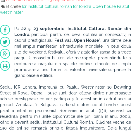
Etichete
Icr
Institutul cultural roman
Icr londra
Open house
Palatul
westminster
Pe
22 şi 23 septembrie
,
Institutul Cultural Român din
Londra
participă, pentru cel de-al optulea an consecutiv, în
cadrul prestigiosului
Festival
„
Open House
”, una dintre cel
mai ample manifestări arhitecturale mondiale. În cele două
zile de weekend, festivalul oferă vizitatorilor șansa de a trece
pragul faimoaselor bijuterii ale metropolei, propunându-le o
explorare a oraşului din spatele cortinei, dincolo de simpla
promovare a unui forum al valorilor universale surprinse în
grandioasele edificii.
Sediul ICR Londra, împreună cu Palatul Westminster, 10 Downing
Street şi Royal Opera House sunt doar câteva dintre numeroasele
adrese prestigioase ce vor participa și în acest an în cadrul acestui
proiect. Amplasat în Belgravia, cartierul diplomatic al Londrei, acest
palat a intrat în patrimoniul României în anul 1936, servind ca
reședință pentru misiunile diplomatice ale țării până în anul 2006,
când a devenit sediul Institutului Cultural Român. Clădirea veche de
190 de ani se remarcă printr-o fațadă impunătoare. De-a lungul