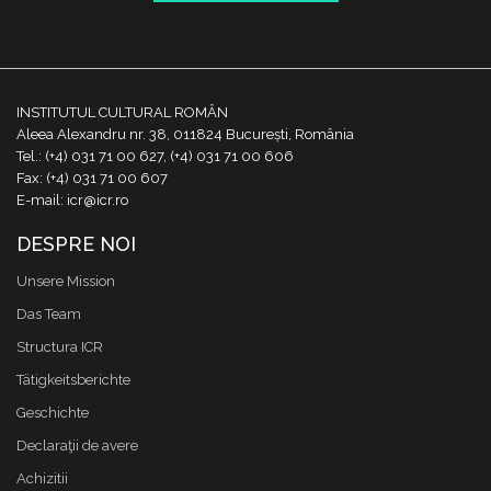
INSTITUTUL CULTURAL ROMÂN
Aleea Alexandru nr. 38, 011824 București, România
Tel.: (+4) 031 71 00 627, (+4) 031 71 00 606
Fax: (+4) 031 71 00 607
E-mail: icr@icr.ro
DESPRE NOI
Unsere Mission
Das Team
Structura ICR
Tätigkeitsberichte
Geschichte
Declaraţii de avere
Achizitii