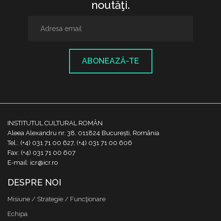
noutăţi.
ABONEAZĂ-TE
INSTITUTUL CULTURAL ROMÂN
Aleea Alexandru nr. 38, 011824 București, România
Tel.: (+4) 031 71 00 627, (+4) 031 71 00 606
Fax: (+4) 031 71 00 607
E-mail: icr@icr.ro
DESPRE NOI
Misiune / Strategie / Funcţionare
Echipa