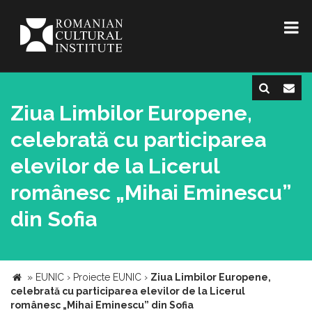
Ziua Limbilor Europene,
celebrată cu participarea
elevilor de la Licerul
românesc „Mihai Eminescu”
din Sofia
»
EUNIC
›
Proiecte EUNIC
›
Ziua Limbilor Europene,
celebrată cu participarea elevilor de la Licerul
românesc „Mihai Eminescu” din Sofia