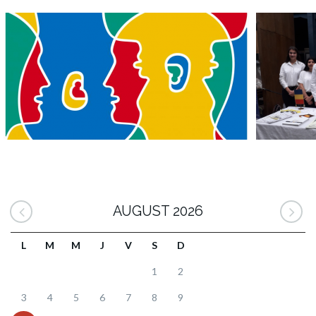
AUGUST 2026
L
M
M
J
V
S
D
1
2
3
4
5
6
7
8
9