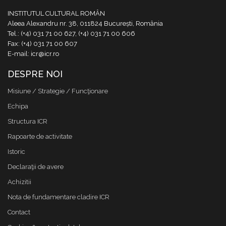
INSTITUTUL CULTURAL ROMÂN
Aleea Alexandru nr. 38, 011824 București, România
Tel.: (+4) 031 71 00 627, (+4) 031 71 00 606
Fax: (+4) 031 71 00 607
E-mail: icr@icr.ro
DESPRE NOI
Misiune / Strategie / Funcţionare
Echipa
Structura ICR
Rapoarte de activitate
Istoric
Declaraţii de avere
Achizitii
Nota de fundamentare cladire ICR
Contact