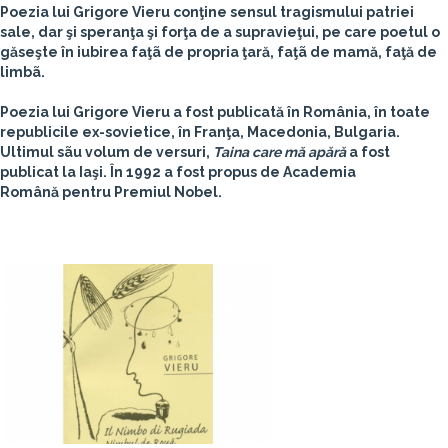
Poezia lui Grigore Vieru conţine sensul tragismului patriei
sale, dar şi speranţa şi forţa de a supravieţui, pe care poetul o
găseşte în iubirea faţã de propria ţară, faţã de mamă, faţă de
limbã.
Poezia lui Grigore Vieru a fost publicată în România, în toate
republicile ex-sovietice, în Franţa, Macedonia, Bulgaria.
Ultimul sãu volum de versuri,
Taina care mă apără
a fost
publicat la Iaşi. În 1992 a fost propus de Academia
Română pentru Premiul Nobel.