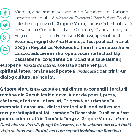
Miercuri, 4 noiembrie, va avea loc la Accademia di Romania
lansarea volumului
Il Nimbo di Rugiada"/"Nimbul de Rouă
, o
selecţie de poezii de
Grigore Vieru
, traduse în limba italiană
de Valentina Corcodel, Tatiana Ciobanu şi Claudia Lupaşcu.
Ediţia este îngrijitã de Francesco Baldassi, apreciat poet italian.
Volumul, îngrijit de Ana Manole, a fost publicat în anul
2009 în Republica Moldova. Ediţia în limba italiană are
ca scop aducerea în Europa a vocii intelectualităţii
basarabene, conştiente de rădăcinile sale latine şi
europene.
Rănită de istorie
, această apartenenţă la
spiritualitatea româneascã poate fi
vindecată
doar printr-un
dialog cultural neîncetat.
Grigore Vieru
(1935-2009) e unul dintre exponenţii literaturii
române din Republica Moldova. Autor de poezii, proză,
cântece, aforisme, interviuri, Grigore Vieru rămâne în
memoria tuturor unul dintre intelectualii dedicaţi cauzei
recuperãrii spiritualităţii române în Basarabia. Dupã ce a fost
pentru prima datã în România în 1972, Grigore Vieru a afirmat:
Dacã cineva visa sã ajungă în Cosmos, eu, în schimb, am visat toatã
viaţa sã traversez Prutul, cel care separã Moldova de România
.