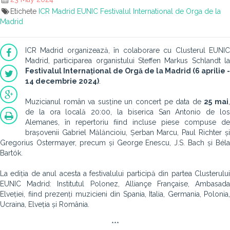
Etichete
ICR Madrid
EUNIC
Festivalul International de Orga de la
Madrid
ICR Madrid organizează, în colaborare cu Clusterul EUNIC
Madrid, participarea organistului Steffen Markus Schlandt la
Festivalul Internațional de Orgă de la Madrid (6 aprilie -
14 decembrie 2024)
.
Muzicianul român va susține un concert pe data de
25 mai
de la ora locală 20:00, la biserica San Antonio de los
Alemanes, în repertoriu fiind incluse piese compuse de
brașovenii Gabriel Mălăncioiu, Șerban Marcu, Paul Richter și
Gregorius Ostermayer, precum și George Enescu, J.S. Bach și Béla
Bartók.
La ediția de anul acesta a festivalului participă din partea Clusterului
EUNIC Madrid: Institutul Polonez, Alliançe Française, Ambasada
Elveției, fiind prezenți muzicieni din Spania, Italia, Germania, Polonia,
Ucraina, Elveția și România.
***