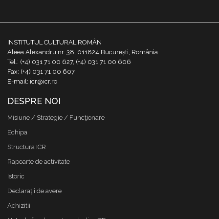
INSTITUTUL CULTURAL ROMÂN
Aleea Alexandru nr. 38, 011824 București, România
Tel.: (+4) 031 71 00 627, (+4) 031 71 00 606
Fax: (+4) 031 71 00 607
E-mail: icr@icr.ro
DESPRE NOI
Misiune / Strategie / Funcţionare
Echipa
Structura ICR
Rapoarte de activitate
Istoric
Declaraţii de avere
Achizitii