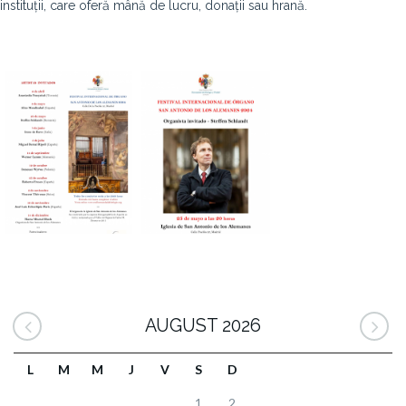
instituții, care oferă mână de lucru, donații sau hrană.
AUGUST 2026
L
M
M
J
V
S
D
1
2