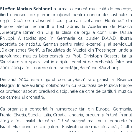
Steffen Markus Schlandt
a urmat o carieră muzicală de excepție
fiind cunoscut pe plan internațional pentru concertele susținute la
orgă. După ce a absolvit liceul german „Johannes Honterus” din
Brașov, Steffen Schlandt a fost admis la Academia de Muzică
„Gheorghe Dima” din Cluj, la clasa de orgă a conf. univ. Ursula
Philippi. A studiat apoi în Germania ca bursier D.A.A.D. (bursă
acordată de Institutul German pentru relații externe) și al serviciului
„Diakonisches Werk”, la Facultatea de Muzică din Trossingen, unde a
aprofundat muzica bisericească cu Prof. Christoph Bossert, iar la
Würzburg s-a specializat în dirijatul coral și de orchestră. Între anii
2001-2004 a fost corepetitorul societății „Bach” din Würzburg.
Din anul 2004 este dirijorul corului „Bach” și organist la „Biserica
Neagră”. În același timp colaborează cu Facultatea de Muzică Brașov
ca profesor asociat, predând disciplinele de citire de partituri, muzică
de cameră și orchestră.
Ca organist a concertat în numeroase țări din Europa: Germania,
Franța, Elveția, Suedia, Italia, Croația, Ungaria, precum și în țară. În anul
2013 a fost invitat de către ICR să susțină mai multe concerte în
Israel. Muzicianul este inițiatorul Festivalului de muzică sacră „Diletto