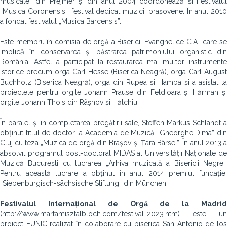
musicale” din Prejmer și din anul 2004 coordonează și Festivalul
„Musica Coronensis”, festival dedicat muzicii brașovene. În anul 2010
a fondat festivalul „Musica Barcensis”.
Este membru în comisia de orgă a Bisericii Evanghelice C.A., care se
implică în conservarea și păstrarea patrimoniului organistic din
România. Astfel a participat la restaurarea mai multor instrumente
istorice precum orga Carl Hesse (Biserica Neagră), orga Carl August
Buchholz (Biserica Neagră), orga din Rupea și Hamba și a asistat la
proiectele pentru orgile Johann Prause din Feldioara și Hărman și
orgile Johann Thois din Râșnov și Hălchiu.
În paralel și în completarea pregătirii sale, Steffen Markus Schlandt a
obținut titlul de doctor la Academia de Muzică „Gheorghe Dima” din
Cluj cu teza „Muzica de orgă din Brașov și Țara Bârsei”. În anul 2013 a
absolvit programul post-doctoral MIDAS al Universității Naționale de
Muzică București cu lucrarea „Arhiva muzicală a Bisericii Negre”.
Pentru această lucrare a obținut în anul 2014 premiul fundației
„Siebenbürgisch-sächsische Stiftung” din München.
Festivalul Internațional de Orgă de la Madrid
(http://www.martamisztalbloch.com/festival-2023.htm) este un
proiect EUNIC realizat în colaborare cu biserica San Antonio de los