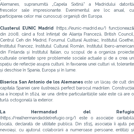
Alemanes, supranumită „Capela Sixtină” a Madridului datorită
frescelor sale impresionante. Evenimentul are loc anual, cu
participarea celor mai cunoscuți organiști din Europa.
Clusterul EUNIC Madrid
(https://eunic-madrid.eu/) funcționează̆
din 2008, când a fost înființat de Alianța Franceză, British Council,
Centrul Ceh din Madrid, Forumul Cultural Austriac, Institutul Goethe,
Institutul Francez, Institutul Cultural Român, Institutul Ibero-american
din Finlanda și Institutul Italian, cu scopul de a organiza proiecte
culturale orientate spre problemele sociale actuale și de a crea un
spațiu de reflecție asupra culturii, în favoarea unei culturi vii, tolerante
și deschise în Spania, Europa și în lume.
Biserica San Antonio de los Alemanes
este un lăcaș de cult di
capitala Spaniei care ilustrează perfect barocul madrilen. Construcția
sa a început în 1624, iar una dintre particularitățile sale este că are o
turlă octogonală la exterior.
La Hermandad del Refugio
(https://realhermandaddelrefugio.org/) este o asociație caritabilă
locală, declarată de utilitate publică. Din 1615, asociația îi ajută pe
nevoiași, cu ajutorul colaborării a numeroase persoane, entități și