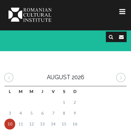
AUGUST 2026
L
M
M
J
V
S
D
1
2
3
4
5
6
7
8
9
10
11
12
13
14
15
16