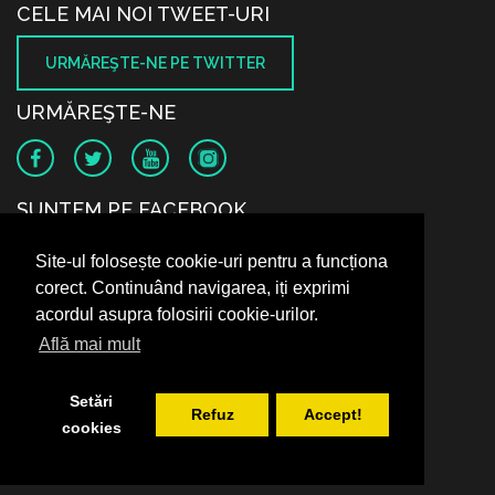
CELE MAI NOI TWEET-URI
URMĂREŞTE-NE PE TWITTER
URMĂREŞTE-NE
SUNTEM PE FACEBOOK
Site-ul folosește cookie-uri pentru a funcționa
corect. Continuând navigarea, iți exprimi
acordul asupra folosirii cookie-urilor.
Află mai mult
Setări
Refuz
Accept!
cookies