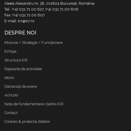
Aleea Alexandru nr. 38, 011824 București, România
Tel.: (+4) 031 71 00 627, (+4) 031 71 00 606
Fax: (+4) 031 71 00 607
E-mail: icr@icr.ro
DESPRE NOI
Misiune / Strategie / Funcţionare
Echipa
Structura ICR
Rapoarte de activitate
Istoric
Declaraţii de avere
Achizitii
Nota de fundamentare cladire ICR
Contact
Cookies & protectia datelor