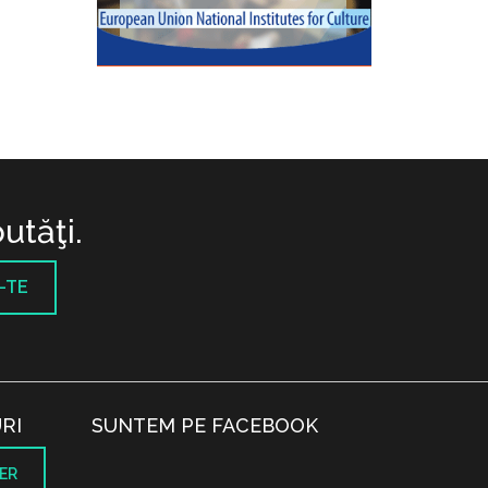
utăţi.
-TE
RI
SUNTEM PE FACEBOOK
ER