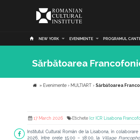
NEW YORK
EVENIMENTE
PROGRAMUL CANT
Sărbătoarea Francofonie
»
Evenimente
›
MULTIART
›
Sărbătoarea Francof
17 March 2026
Etichete
Icr
ICR Lisabona
Francof
Institutul Cultural Român de la Lisabona, în colaborar
2026, între orele 15:00 – 18:00, la
Village Francopho