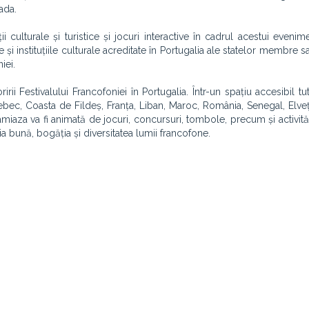
ada.
 culturale și turistice și jocuri interactive în cadrul acestui evenim
 și instituțiile culturale acreditate în Portugalia ale statelor membre s
iei.
ii Festivalului Francofoniei în Portugalia. Într-un spațiu accesibil tut
ec, Coasta de Fildeș, Franța, Liban, Maroc, România, Senegal, Elveți
amiaza va fi animată de jocuri, concursuri, tombole, precum și activită
a bună, bogăția și diversitatea lumii francofone.