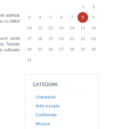
1
2
ent adresat
3
4
5
6
7
8
9
au cu statut
10
11
12
13
14
15
16
uror, țările
17
18
19
20
21
22
23
a, Tunisia)
24
25
26
27
28
29
30
ți culturale
31
CATEGORII
Literatură
Arte vizuale
Conferinţe
Muzică