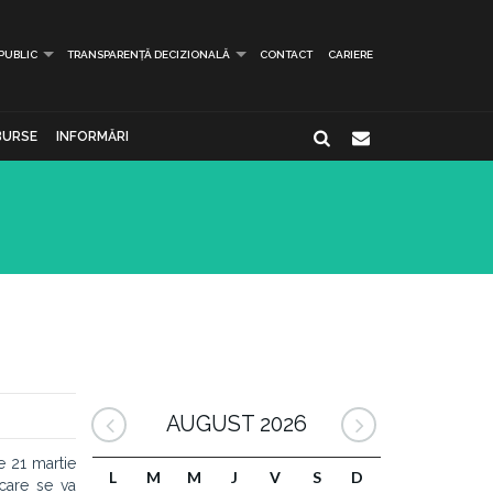
 PUBLIC
TRANSPARENȚĂ DECIZIONALĂ
CONTACT
CARIERE
BURSE
INFORMĂRI
AUGUST 2026
e 21 martie
L
M
M
J
V
S
D
 care se va