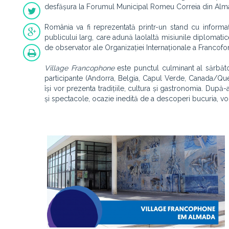
desfășura la Forumul Municipal Romeu Correia din Alm
România va fi reprezentată printr-un stand cu informații
publicului larg, care adună laolaltă misiunile diplomatice
de observator ale Organizației Internaționale a Francofon
Village Francophone
este punctul culminant al sărbătorir
participante (Andorra, Belgia, Capul Verde, Canada/Queb
își vor prezenta tradițiile, cultura și gastronomia. După-
și spectacole, ocazie inedită de a descoperi bucuria, voi