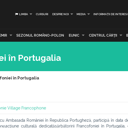
LIMBA
CURSURI
DESPRE NOI
MEDIA
INFORMAȚII DE INTERES
EMIR
SEZONUL ROMÂNO-POLON
EUNIC
CENTRUL CĂRŢII
i în Portugalia
oniei în Portugalia
onie
Village Francophone
e cu Ambasada României în Republica Portugheză, participă în data d
ne,
acțiune culturală dedicată
sărbătoririi Francofoniei în Portugalia,