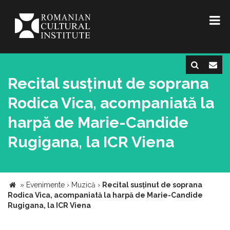
Recital susținut de soprana
Rodica Vica, acompaniată la
harpă de Marie-Candide
Rugigana, la ICR Viena
»
Evenimente
›
Muzică
›
Recital susținut de soprana
Rodica Vica, acompaniată la harpă de Marie-Candide
Rugigana, la ICR Viena