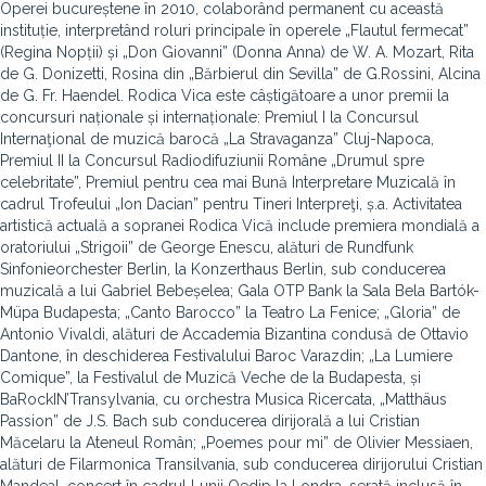
Operei bucureștene în 2010, colaborând permanent cu această
instituție, interpretând roluri principale în operele „Flautul fermecat”
(Regina Nopții) și „Don Giovanni” (Donna Anna) de W. A. Mozart, Rita
de G. Donizetti, Rosina din „Bărbierul din Sevilla” de G.Rossini, Alcina
de G. Fr. Haendel. Rodica Vica este câștigătoare a unor premii la
concursuri naționale și internaționale: Premiul I la Concursul
Internaţional de muzică barocă „La Stravaganza” Cluj-Napoca,
Premiul II la Concursul Radiodifuziunii Române „Drumul spre
celebritate”, Premiul pentru cea mai Bună Interpretare Muzicală în
cadrul Trofeului „Ion Dacian” pentru Tineri Interpreţi, ș.a. Activitatea
artistică actuală a sopranei Rodica Vică include premiera mondială a
oratoriului „Strigoii” de George Enescu, alături de Rundfunk
Sinfonieorchester Berlin, la Konzerthaus Berlin, sub conducerea
muzicală a lui Gabriel Bebeșelea; Gala OTP Bank la Sala Bela Bartók-
Müpa Budapesta; „Canto Barocco” la Teatro La Fenice; „Gloria” de
Antonio Vivaldi, alături de Accademia Bizantina condusă de Ottavio
Dantone, în deschiderea Festivalului Baroc Varazdin; „La Lumiere
Comique”, la Festivalul de Muzică Veche de la Budapesta, și
BaRockIN’Transylvania, cu orchestra Musica Ricercata, „Matthäus
Passion” de J.S. Bach sub conducerea dirijorală a lui Cristian
Măcelaru la Ateneul Român; „Poemes pour mi” de Olivier Messiaen,
alături de Filarmonica Transilvania, sub conducerea dirijorului Cristian