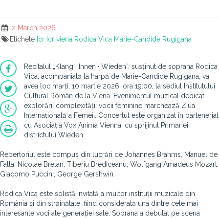
2 March 2026
Etichete
Icr
Icr viena
Rodica Vica
Marie-Candide Rugigana
Recitalul „Klang · Innen · Wieden”, susținut de soprana Rodica
Vica, acompaniată la harpă de Marie-Candide Rugigana, va
avea loc marți, 10 martie 2026, ora 19:00, la sediul Institutului
Cultural Român de la Viena. Evenimentul muzical dedicat
explorării complexității vocii feminine marchează Ziua
Internațională a Femeii. Concertul este organizat în parteneriat
cu Asociația Vox Anima Vienna, cu sprijinul Primăriei
districtului Wieden.
Repertoriul este compus din lucrări de Johannes Brahms, Manuel de
Falla, Nicolae Bretan, Tiberiu Brediceanu, Wolfgang Amadeus Mozart,
Giacomo Puccini, George Gershwin.
Rodica Vica este solistă invitată a multor instituții muzicale din
România și din străinătate, fiind considerată una dintre cele mai
interesante voci ale generației sale. Soprana a debutat pe scena