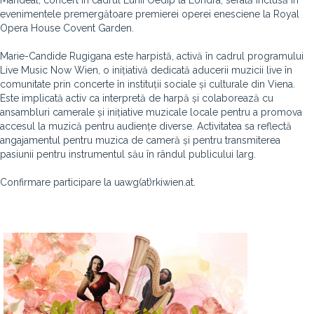
Mandeal, concert în cadrul Lunii Oedip la Londra, serată inclusă în
evenimentele premergătoare premierei operei enesciene la Royal
Opera House Covent Garden.
Marie-Candide Rugigana este harpistă, activă în cadrul programului
Live Music Now Wien, o inițiativă dedicată aducerii muzicii live în
comunitate prin concerte în instituții sociale și culturale din Viena.
Este implicată activ ca interpretă de harpă și colaborează cu
ansambluri camerale și inițiative muzicale locale pentru a promova
accesul la muzică pentru audiențe diverse. Activitatea sa reflectă
angajamentul pentru muzica de cameră și pentru transmiterea
pasiunii pentru instrumentul său în rândul publicului larg.
Confirmare participare la uawg(at)rkiwien.at.