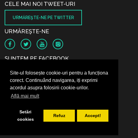
CELE MAI NOI TWEET-URI
URMĂREŞTE-NE PE TWITTER
URMĂREŞTE-NE
SUNTEM PE FACEBOOK
Site-ul folosește cookie-uri pentru a funcționa
corect. Continuând navigarea, iți exprimi
acordul asupra folosirii cookie-urilor.
Află mai mult
Setări
Refuz
Accept!
cookies