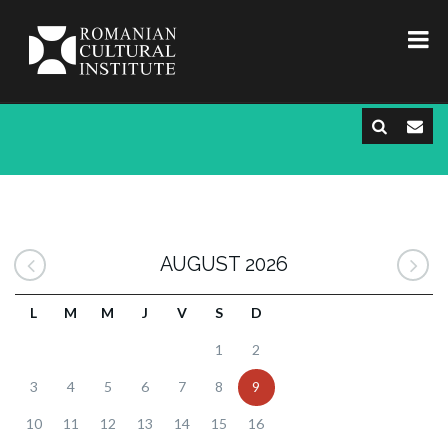
AUGUST 2026
L
M
M
J
V
S
D
1
2
3
4
5
6
7
8
9
10
11
12
13
14
15
16