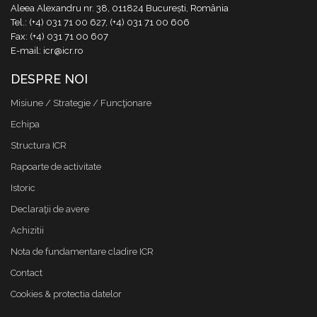
Aleea Alexandru nr. 38, 011824 București, România
Tel.: (+4) 031 71 00 627, (+4) 031 71 00 606
Fax: (+4) 031 71 00 607
E-mail: icr@icr.ro
DESPRE NOI
Misiune / Strategie / Funcţionare
Echipa
Structura ICR
Rapoarte de activitate
Istoric
Declaraţii de avere
Achizitii
Nota de fundamentare cladire ICR
Contact
Cookies & protectia datelor