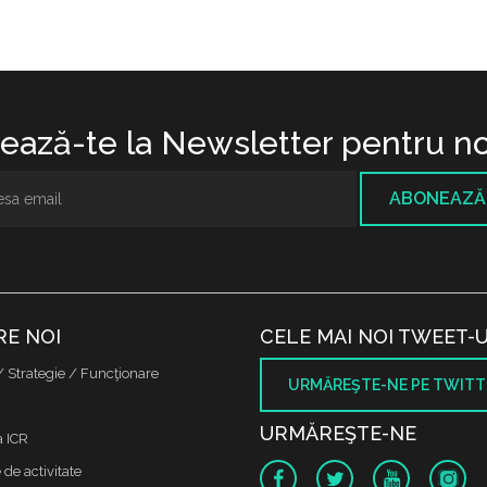
ază-te la Newsletter pentru no
ABONEAZĂ
RE NOI
CELE MAI NOI TWEET-U
/ Strategie / Funcţionare
URMĂREŞTE-NE PE TWITT
URMĂREŞTE-NE
a ICR
de activitate