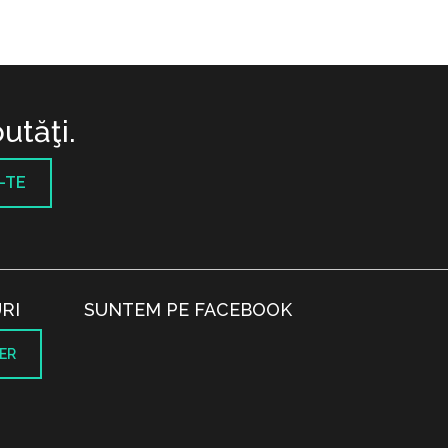
utăţi.
-TE
RI
SUNTEM PE FACEBOOK
ER