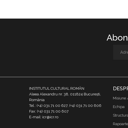
Abone
DESP
INSTITUTUL CULTURAL ROMÂN
Aleea Alexandru nr. 38, 011824 București,
Misiune 
România
Tel.: (+4) 031 71 00 627, (+4) 031 71 00 606
Echipa
Fax: (+4) 031 71 00 607
Structur
E-mail: icr@icr.ro
Rapoarte 