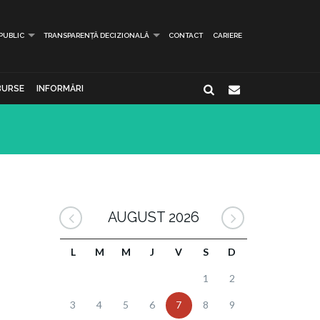
 PUBLIC
TRANSPARENȚĂ DECIZIONALĂ
CONTACT
CARIERE
BURSE
INFORMĂRI
AUGUST 2026
L
M
M
J
V
S
D
1
2
3
4
5
6
7
8
9