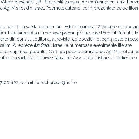
ân (Aleea Alexandru 38, Bucureşti) va avea loc conferinţa cu tema Poezia
Agi Mishol din Israel. Poemele autoarei vor fi prezentate de scriitoar
cu părinţii la vârsta de patru ani. Este autoarea a 12 volume de poezie,
itări. Este laureată a numeroase premii, printre care Premiul Primului Mi
arte din consiliul editorial al revistei de poezie Helicon şi este direct
erusalim. A reprezentat Statul Israel la numeroase evenimente literare
 pe tot cuprinsul globului. Cărţi de poezie semnate de Agi Mishol au fo
criitoare rezidentă la Universitatea Tel Aviv, unde susţine un atelier de c
 7100 622, e-mail : biroul.presa @ icr.ro