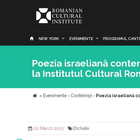
NEW YORK
EVENIMENTE
PROGRAMUL CANT
Poezia israeliană conte
la Institutul Cultural R
»
Evenimente
›
Conferinţe
›
Poezia israeliană co
20 March 2007
Etichete