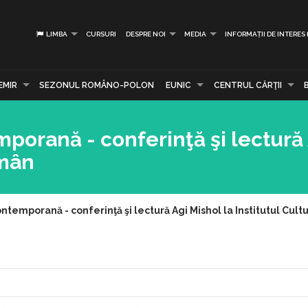
LIMBA
CURSURI
DESPRE NOI
MEDIA
INFORMAȚII DE INTERES
EMIR
SEZONUL ROMÂNO-POLON
EUNIC
CENTRUL CĂRŢII
mporană - conferinţă şi lectură
omân
ntemporană - conferinţă şi lectură Agi Mishol la Institutul Cul