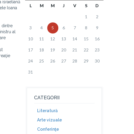
 israeliană
L
M
M
J
V
S
D
ele Ioana
1
2
 dintre
3
4
5
6
7
8
9
nistru al
oare
10
11
12
13
14
15
16
st
17
18
19
20
21
22
23
reaţie
24
25
26
27
28
29
30
31
CATEGORII
Literatură
Arte vizuale
Conferinţe