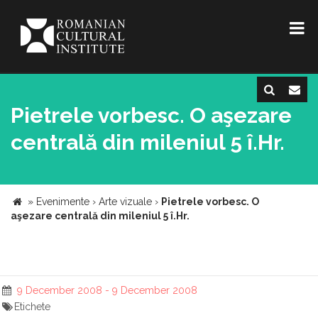
Pietrele vorbesc. O aşezare
centrală din mileniul 5 î.Hr.
»
Evenimente
›
Arte vizuale
›
Pietrele vorbesc. O
aşezare centrală din mileniul 5 î.Hr.
9 December 2008 - 9 December 2008
Etichete