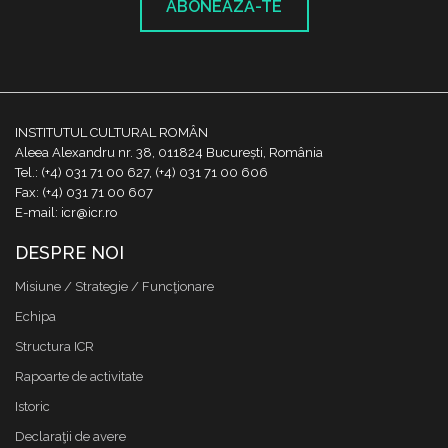
ABONEAZĂ-TE
INSTITUTUL CULTURAL ROMÂN
Aleea Alexandru nr. 38, 011824 București, România
Tel.: (+4) 031 71 00 627, (+4) 031 71 00 606
Fax: (+4) 031 71 00 607
E-mail: icr@icr.ro
DESPRE NOI
Misiune / Strategie / Funcţionare
Echipa
Structura ICR
Rapoarte de activitate
Istoric
Declaraţii de avere