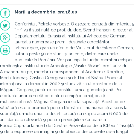
Marţi, 9 decembrie, ora 18.00
Conferinţa „Pietrele vorbesc. O aşezare centrală din mileniul 5
î.Hr." va fi susţinută de prof. dr. doc. Svend Hansen, director al
Departamentului Eurasia al Institutului Arheologic German,
laureat a numeroase premii destinate cercetărilor
arheologice, granturi oferite de Ministerul de Externe German,
autor a peste 50 de studii şi articole, dintre care unele
publicate în România. Vor participa la lucrări membrii echipei
româneşti a Institutului de Arheologie „Vasile Pârvan": prof. univ. dr.
Alexandru Vulpe, membru corespondent al Academiei Române,
Meda Toderaş, Cristina Georgescu şi dr. Daniel Spânu. Proiectul
internaţional a demarat în 2002 şi studiază satul preistoric de la
Măgura-Gorgana, pentru a reconstitui lumea gumelniţeană. Prin
eforturile unor cercetători dintr-o echipă internaţională
multidisciplinară, Măgura-Gorgana iese la suprafaţă. Acest tip de
săpătură este o premieră pentru România – nu numai că a scos la
suprafaţă urmele unui tip de arhitectură cu etaj de acum 6 000 de
ani, dar este relevantă şi pentru predicţiile referitoare la
Epoca Cuprului la nord de Dunăre. Prezentarea de la ICR va fi însoţită
şi de o expunere de imagini şi de obiecte descoperite de-a lungul