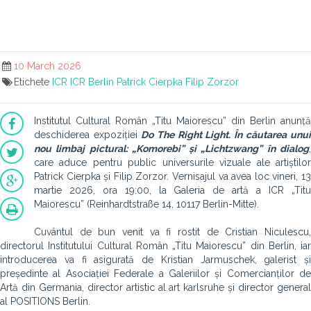
10 March 2026
Etichete
ICR
ICR Berlin
Patrick Cierpka
Filip Zorzor
Institutul Cultural Român „Titu Maiorescu” din Berlin anunță
deschiderea expoziției
Do The Right Light. În căutarea unui
nou limbaj pictural: „Komorebi” și „Lichtzwang” în dialog
,
care aduce pentru public universurile vizuale ale artiștilor
Patrick Cierpka și Filip Zorzor. Vernisajul va avea loc vineri, 13
martie 2026, ora 19:00, la Galeria de artă a ICR „Titu
Maiorescu” (Reinhardtstraße 14, 10117 Berlin-Mitte).
Cuvântul de bun venit va fi rostit de Cristian Niculescu,
directorul Institutului Cultural Român „Titu Maiorescu” din Berlin, iar
introducerea va fi asigurată de Kristian Jarmuschek, galerist și
președinte al Asociației Federale a Galeriilor și Comercianților de
Artă din Germania, director artistic al art karlsruhe și director general
al POSITIONS Berlin.