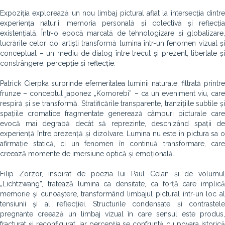
Expoziția explorează un nou limbaj pictural aflat la intersecția dintre
experiența naturii, memoria personală și colectivă și reflecția
existențială. Într-o epocă marcată de tehnologizare și globalizare,
lucrările celor doi artiști transformă lumina într-un fenomen vizual și
conceptual – un mediu de dialog între trecut și prezent, libertate și
constrângere, percepție și reflecție.
Patrick Cierpka surprinde efemeritatea luminii naturale, filtrată printre
frunze – conceptul japonez „Komorebi” – ca un eveniment viu, care
respiră și se transformă. Stratificările transparente, tranzițiile subtile și
spațiile cromatice fragmentate generează câmpuri picturale care
evocă mai degrabă decât să reprezinte, deschizând spații de
experiență între prezență și dizolvare. Lumina nu este în pictura sa o
afirmație statică, ci un fenomen în continuă transformare, care
creează momente de imersiune optică și emoțională.
Filip Zorzor, inspirat de poezia lui Paul Celan și de volumul
„Lichtzwang”, tratează lumina ca densitate, ca forță care implică
memorie și cunoaștere, transformând limbajul pictural într-un loc al
tensiunii și al reflecției. Structurile condensate și contrastele
pregnante creează un limbaj vizual în care sensul este produs,
fracturat și reconfigurat, iar percepția se confruntă cu povara istorică