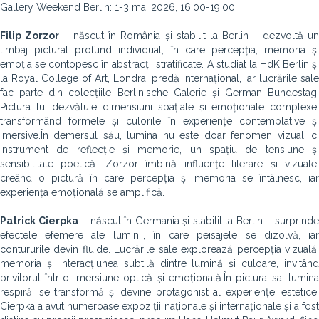
Gallery Weekend Berlin: 1-3 mai 2026, 16:00-19:00
Filip Zorzor
– născut în România și stabilit la Berlin – dezvoltă u
limbaj pictural profund individual, în care percepția, memoria și
emoția se contopesc în abstracții stratificate. A studiat la HdK Berlin și
la Royal College of Art, Londra, predă internațional, iar lucrările sale
fac parte din colecțiile Berlinische Galerie și German Bundestag.
Pictura lui dezvăluie dimensiuni spațiale și emoționale complexe,
transformând formele și culorile în experiențe contemplative și
imersive.În demersul său, lumina nu este doar fenomen vizual, ci
instrument de reflecție și memorie, un spațiu de tensiune și
sensibilitate poetică. Zorzor îmbină influențe literare și vizuale,
creând o pictură în care percepția și memoria se întâlnesc, iar
experiența emoțională se amplifică.
Patrick Cierpka
– născut în Germania și stabilit la Berlin – surprind
efectele efemere ale luminii, în care peisajele se dizolvă, iar
contururile devin fluide. Lucrările sale explorează percepția vizuală,
memoria și interacțiunea subtilă dintre lumină și culoare, invitând
privitorul într-o imersiune optică și emoțională.În pictura sa, lumina
respiră, se transformă și devine protagonist al experienței estetice.
Cierpka a avut numeroase expoziții naționale și internaționale și a fost