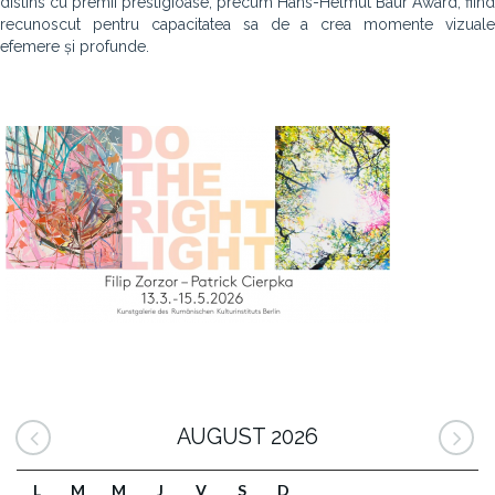
distins cu premii prestigioase, precum Hans-Helmut Baur Award, fiind
recunoscut pentru capacitatea sa de a crea momente vizuale
efemere și profunde.
AUGUST 2026
L
M
M
J
V
S
D