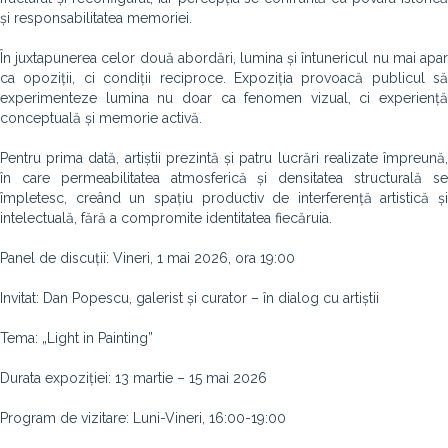
și responsabilitatea memoriei.
În juxtapunerea celor două abordări, lumina și întunericul nu mai apar
ca opoziții, ci condiții reciproce. Expoziția provoacă publicul să
experimenteze lumina nu doar ca fenomen vizual, ci experiență
conceptuală și memorie activă.
Pentru prima dată, artiștii prezintă și patru lucrări realizate împreună,
în care permeabilitatea atmosferică și densitatea structurală se
împletesc, creând un spațiu productiv de interferență artistică și
intelectuală, fără a compromite identitatea fiecăruia.
Panel de discuții: Vineri, 1 mai 2026, ora 19:00
Invitat: Dan Popescu, galerist și curator – în dialog cu artiștii
Tema: „Light in Painting”
Durata expoziției: 13 martie – 15 mai 2026
Program de vizitare: Luni-Vineri, 16:00-19:00