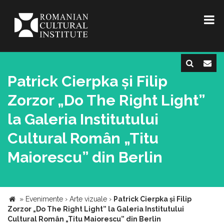
Patrick Cierpka și Filip
Zorzor „Do The Right Light”
la Galeria Institutului
Cultural Român „Titu
Maiorescu” din Berlin
»
Evenimente
›
Arte vizuale
›
Patrick Cierpka și Filip
Zorzor „Do The Right Light” la Galeria Institutului
Cultural Român „Titu Maiorescu” din Berlin