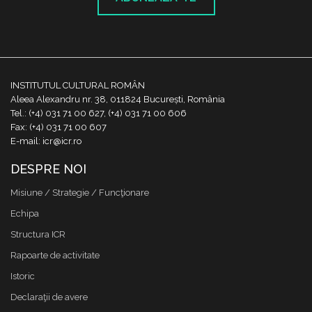
INSTITUTUL CULTURAL ROMÂN
Aleea Alexandru nr. 38, 011824 București, România
Tel.: (+4) 031 71 00 627, (+4) 031 71 00 606
Fax: (+4) 031 71 00 607
E-mail: icr@icr.ro
DESPRE NOI
Misiune / Strategie / Funcţionare
Echipa
Structura ICR
Rapoarte de activitate
Istoric
Declaraţii de avere