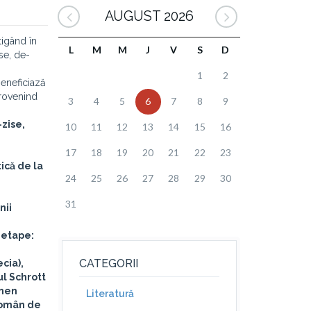
AUGUST 2026
tigând în
L
M
M
J
V
S
D
se, de-
1
2
eneficiază
provenind
3
4
5
6
7
8
9
-zise,
10
11
12
13
14
15
16
17
18
19
20
21
22
23
ică de la
24
25
26
27
28
29
30
31
nii
 etape:
CATEGORII
ecia),
l Schrott
inen
Literatură
 Român de