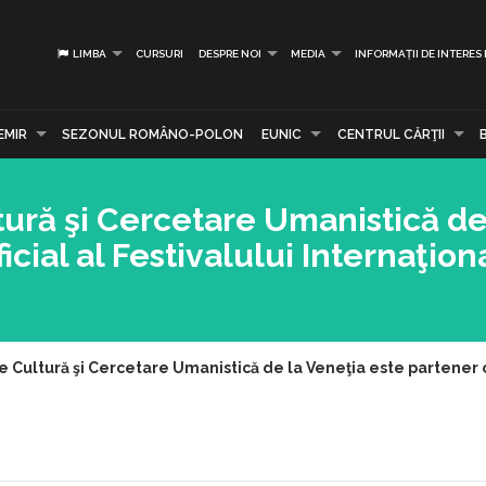
LIMBA
CURSURI
DESPRE NOI
MEDIA
INFORMAȚII DE INTERES
EMIR
SEZONUL ROMÂNO-POLON
EUNIC
CENTRUL CĂRŢII
tură şi Cercetare Umanistică de
cial al Festivalului Internaţion
 Cultură şi Cercetare Umanistică de la Veneţia este partener of