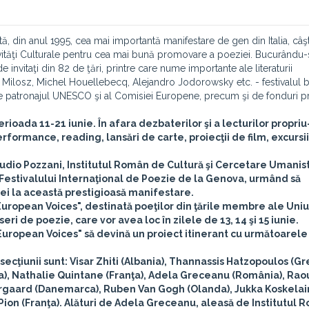
ă, din anul 1995, cea mai importantă manifestare de gen din Italia, câş
ctivităţi Culturale pentru cea mai bună promovare a poeziei. Bucurându-
invitaţi din 82 de ţări, printre care nume importante ale literaturii
ilosz, Michel Houellebecq, Alejandro Jodorowsky etc. - festivalul b
 de patronajul UNESCO şi al Comisiei Europene, precum şi de fonduri 
perioada
11-21 iunie
. În afara dezbaterilor şi a lecturilor propriu
rformance, reading, lansări de carte, proiecţii de film, excursii
udio Pozzani
, Institutul Român de Cultură şi Cercetare Umanist
l Festivalului Internaţional de Poezie de la Genova, urmând să
ei la această prestigioasă manifestare.
European Voices", destinată poeţilor din ţările membre ale Uniu
 seri de poezie, care vor avea loc în zilele de
13, 14 şi 15 iunie
.
„European Voices" să devină un proiect itinerant cu următoarele
a secţiunii sunt: Visar Zhiti (Albania), Thannassis Hatzopoulos (Gr
a), Nathalie Quintane (Franţa),
Adela Greceanu (România),
Raou
ndergaard (Danemarca), Ruben Van Gogh (Olanda), Jukka Koskela
Pion (Franţa). Alături de Adela Greceanu, aleasă de Institutul