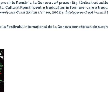
eprezinte România, la Genova va fi prezentă şi tânăra traducăt
tului Cultural Român pentru traducători în formare, care a tradus
mnişoara Cvasi
(Editura Vinea, 2001) şi
Înţelegerea drept în inimă
e la Festivalul Internaţional de la Genova beneficiază de susţi