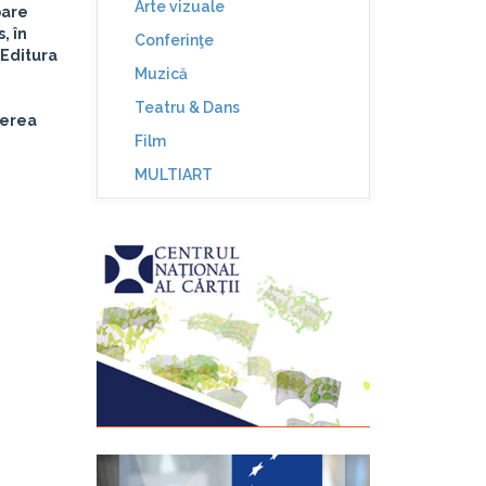
Arte vizuale
oare
, în
Conferinţe
(Editura
Muzică
Teatru & Dans
nerea
Film
MULTIART