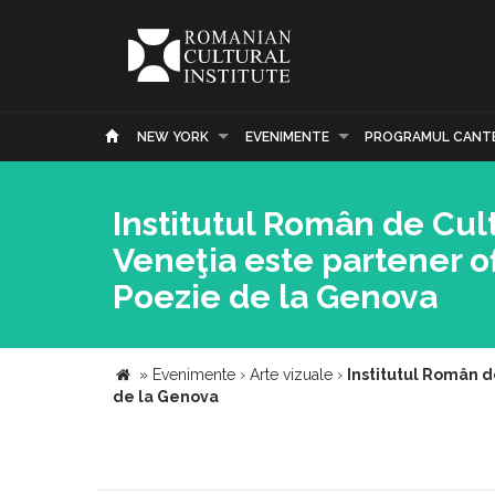
NEW YORK
EVENIMENTE
PROGRAMUL CANT
Institutul Român de Cul
Veneţia este partener ofi
Poezie de la Genova
»
Evenimente
›
Arte vizuale
›
Institutul Român de
de la Genova