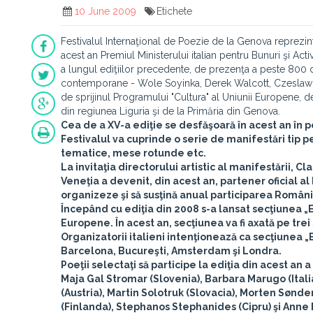
10 June 2009
Etichete
Festivalul Internaţional de Poezie de la Genova reprezint
acest an Premiul Ministerului italian pentru Bunuri şi A
a lungul ediţiilor precedente, de prezenţa a peste 800 de 
contemporane - Wole Soyinka, Derek Walcott, Czeslaw M
de sprijinul Programului "Cultura" al Uniunii Europene,
din regiunea Liguria şi de la Primăria din Genova.
Cea de a XV-a ediţie se desfăşoară în acest an în 
Festivalul va cuprinde o serie de manifestări tip pe
tematice, mese rotunde etc.
La invitaţia directorului artistic al manifestării,
Cla
Veneţia a devenit, din acest an, partener oficial a
organizeze şi să susţină anual participarea Români
Începând cu ediţia din 2008 s-a lansat secţiunea „
Europene. În acest an, secţiunea va fi axată pe trei
Organizatorii italieni intenţionează ca secţiunea 
Barcelona, Bucureşti, Amsterdam şi Londra.
Poeţii selectaţi să participe la ediţia din acest an 
Maja Gal Stromar (Slovenia), Barbara Marugo (Itali
(Austria), Martin Solotruk (Slovacia), Morten Sø
(Finlanda), Stephanos Stephanides (Cipru) şi Anne 