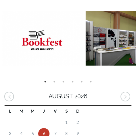
AUGUST 2026
L
M
M
J
V
S
D
1
2
3
4
5
6
7
8
9