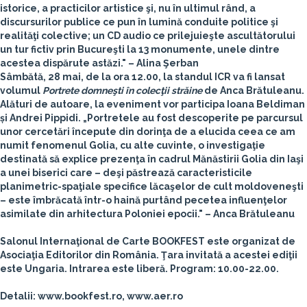
istorice, a practicilor artistice şi, nu în ultimul rând, a
discursurilor publice ce pun în lumină conduite politice şi
realităţi colective; un CD audio ce prilejuieşte ascultătorului
un tur fictiv prin Bucureşti la 13 monumente, unele dintre
acestea dispărute astăzi." – Alina Şerban
Sâmbătă, 28 mai, de la ora 12.00, la standul ICR va fi lansat
volumul
Portrete domneşti în colecţii străine
de
Anca Brătuleanu
.
Alături de autoare, la eveniment vor participa
Ioana Beldiman
și
Andrei Pippidi
. „Portretele au fost descoperite pe parcursul
unor cercetări începute din dorinţa de a elucida ceea ce am
numit fenomenul Golia, cu alte cuvinte, o investigaţie
destinată să explice prezenţa în cadrul Mănăstirii Golia din Iaşi
a unei biserici care – deşi păstrează caracteristicile
planimetric-spaţiale specifice lăcaşelor de cult moldoveneşti
– este îmbrăcată într-o haină purtând pecetea influenţelor
asimilate din arhitectura Poloniei epocii." – Anca Brătuleanu
Salonul Internaţional de Carte BOOKFEST este organizat de
Asociaţia Editorilor din România. Ţara invitată a acestei ediţii
este Ungaria. Intrarea este liberă. Program: 10.00-22.00.
Detalii: www.bookfest.ro, www.aer.ro