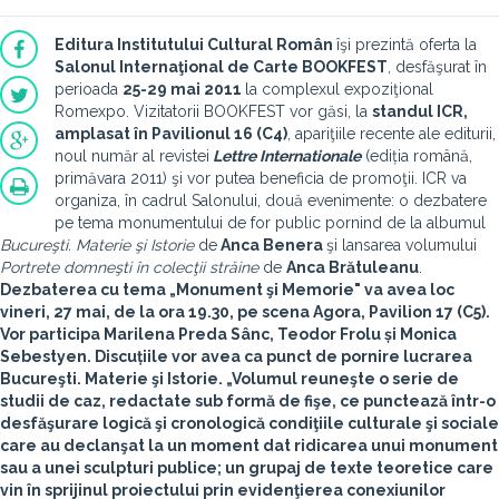
Editura Institutului Cultural Român
îşi prezintă oferta la
Salonul Internaţional de Carte BOOKFEST
, desfăşurat în
perioada
25-29 mai 2011
la complexul expoziţional
Romexpo. Vizitatorii BOOKFEST vor găsi, la
standul ICR,
amplasat în Pavilionul 16 (C4)
, apariţiile recente ale editurii,
noul număr al revistei
Lettre Internationale
(ediția română,
primăvara 2011) şi vor putea beneficia de promoţii. ICR va
organiza, în cadrul Salonului, două evenimente: o dezbatere
pe tema monumentului de for public pornind de la albumul
Bucureşti. Materie şi Istorie
de
Anca Benera
şi lansarea volumului
Portrete domneşti în colecţii străine
de
Anca Brătuleanu
.
Dezbaterea cu tema
„Monument şi Memorie"
va avea loc
vineri, 27 mai, de la ora 19.30
, pe
scena Agora
, Pavilion 17 (C5).
Vor participa
Marilena Preda Sânc, Teodor Frolu
și
Monica
Sebestyen
. Discuțiile vor avea ca punct de pornire lucrarea
Bucureşti. Materie şi Istorie. „Volumul reuneşte o serie de
studii de caz, redactate sub formă de fişe, ce punctează într-o
desfăşurare logică şi cronologică condiţiile culturale şi sociale
care au declanşat la un moment dat ridicarea unui monument
sau a unei sculpturi publice; un grupaj de texte teoretice care
vin în sprijinul proiectului prin evidenţierea conexiunilor