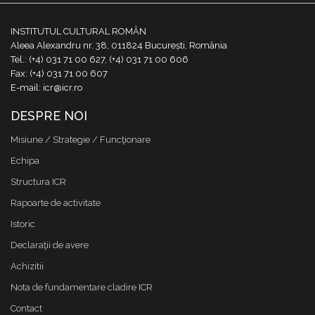
INSTITUTUL CULTURAL ROMÂN
Aleea Alexandru nr. 38, 011824 București, România
Tel.: (+4) 031 71 00 627, (+4) 031 71 00 606
Fax: (+4) 031 71 00 607
E-mail: icr@icr.ro
DESPRE NOI
Misiune / Strategie / Funcţionare
Echipa
Structura ICR
Rapoarte de activitate
Istoric
Declaraţii de avere
Achizitii
Nota de fundamentare cladire ICR
Contact