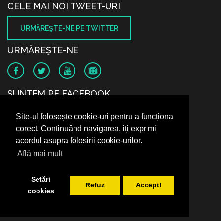
CELE MAI NOI TWEET-URI
URMĂREŞTE-NE PE TWITTER
URMĂREŞTE-NE
SUNTEM PE FACEBOOK
Site-ul folosește cookie-uri pentru a funcționa
corect. Continuând navigarea, iți exprimi
acordul asupra folosirii cookie-urilor.
Află mai mult
Setări
Refuz
Accept!
cookies