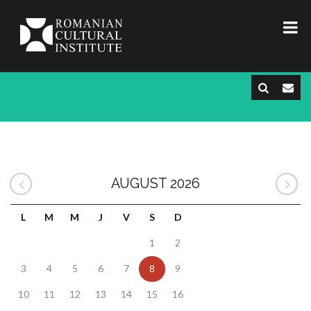
AUGUST 2026
L
M
M
J
V
S
D
1
2
3
4
5
6
7
8
9
10
11
12
13
14
15
16