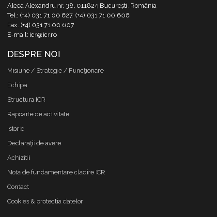
Aleea Alexandru nr. 38, 011824 București, România
Tel.: (+4) 031 71 00 627, (+4) 031 71 00 606
Fax: (+4) 031 71 00 607
E-mail: icr@icr.ro
DESPRE NOI
Misiune / Strategie / Funcţionare
Echipa
Structura ICR
Rapoarte de activitate
Istoric
Declaraţii de avere
Achizitii
Nota de fundamentare cladire ICR
Contact
Cookies & protectia datelor