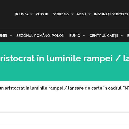
LIMBA
CURSURI
DESPRE NOI
MEDIA
INFORMAȚII DE INTERES
EMIR
SEZONUL ROMÂNO-POLON
EUNIC
CENTRUL CĂRŢII
istocrat în luminile rampei / l
 aristocrat în luminile rampei / lansare de carte în cadrul FN