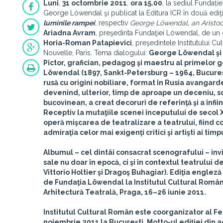
Luni
,
31 octombrie 2011
,
ora 15.00
, la sediul Fundație
George Löwendal şi publicat la Editura ICR în două ediţi
luminile rampei
, respectiv
George Löwendal, an Aristocr
Ariadna Avram
, preşedinta Fundaţiei Löwendal, de un 
Horia-Roman Patapievici
, preşedintele Institutului C
Nouvelle, Paris. Tema dialogului:
George Löwendal şi 
Pictor, grafician, pedagog şi maestru al primelor g
Löwendal (1897, Sankt-Petersburg – 1964, Bucureşti
rusă cu origini nobiliare, format în Rusia avangardel
devenind, ulterior, timp de aproape un deceniu, sc
bucovinean, a creat decoruri de referinţă şi a înfi
Receptiv la mutaţiile scenei începutului de secol X
operă mişcarea de teatralizare a teatrului, fiind c
admiraţia celor mai exigenţi critici şi artişti ai timp
Albumul – cel dintâi consacrat scenografului – invi
sale nu doar în epocă, ci şi în contextul teatrului
Vittorio Holtier şi Dragoş Buhagiar). Ediţia englez
de Fundaţia Löwendal la Institutul Cultural Român 
Arhitectură Teatrală, Praga, 16–26 iunie 2011.
Institutul Cultural Român este coorganizator al
Fe
noiembrie 2011 la Bucureşti. Motto-ul ediţiei din ac