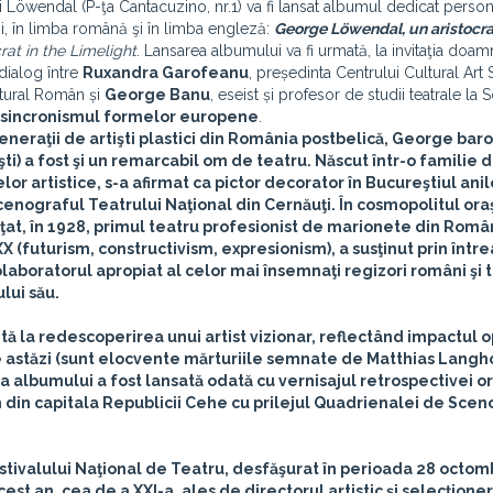
i Löwendal (P-ţa Cantacuzino, nr.1) va fi lansat albumul dedicat personal
i, în limba română şi în limba engleză:
George Löwendal, un aristocra
at in the Limelight
. Lansarea albumului va fi urmată, la invitaţia doam
dialog între
Ruxandra Garofeanu
, președinta Centrului Cultural Art 
ultural Român și
George Banu
, eseist și profesor de studii teatrale la
sincronismul formelor europene
.
eneraţii de artişti plastici din România postbelică, George bar
) a fost şi un remarcabil om de teatru. Născut într-o familie 
or artistice, s-a afirmat ca pictor decorator în Bucureştiul anil
enograful Teatrului Naţional din Cernăuţi. În cosmopolitul ora
inţat, în 1928, primul teatru profesionist de marionete din Româ
X (futurism, constructivism, expresionism), a susţinut prin într
olaboratorul apropiat al celor mai însemnaţi regizori români şi 
ului său.
tă la redescoperirea unui artist vizionar, reflectând impactul 
 de astăzi (sunt elocvente mărturiile semnate de Matthias Langho
ă a albumului a fost lansată odată cu vernisajul retrospectivei 
din capitala Republicii Cehe cu prilejul Quadrienalei de Sceno
stivalului Naţional de Teatru
, desfăşurat în perioada 28 octomb
est an, cea de a XXI-a, ales de directorul artistic şi selecţioner