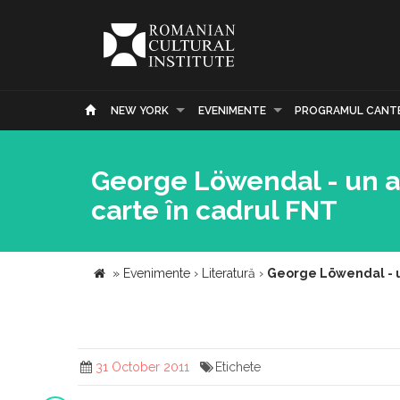
NEW YORK
EVENIMENTE
PROGRAMUL CANT
George Löwendal - un ar
carte în cadrul FNT
»
Evenimente
›
Literatură
›
George Löwendal - un
31 October 2011
Etichete