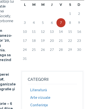
ităţii lui
L
M
M
J
V
S
D
t în
nei
1
2
Society,
 Sorbonne
3
4
5
6
7
8
9
on
10
11
12
13
14
15
16
danezo-
or '20,
17
18
19
20
21
22
23
ş
24
25
26
27
28
29
30
nia.
eaga sa
31
trezind
operei
CATEGORII
ff,
organizate
grafie şi
Literatură
Arte vizuale
rie – 6
Conferinţe
ul Alice