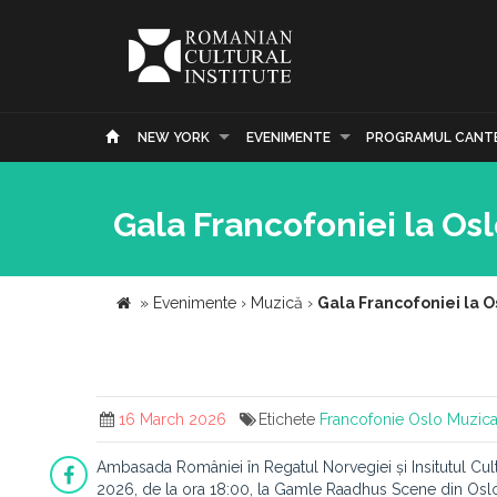
NEW YORK
EVENIMENTE
PROGRAMUL CANT
Gala Francofoniei la Os
»
Evenimente
›
Muzică
›
Gala Francofoniei la O
16 March 2026
Etichete
Francofonie
Oslo
Muzica
Ambasada României în Regatul Norvegiei și Insitutul Cultu
2026, de la ora 18:00, la Gamle Raadhus Scene din Oslo,