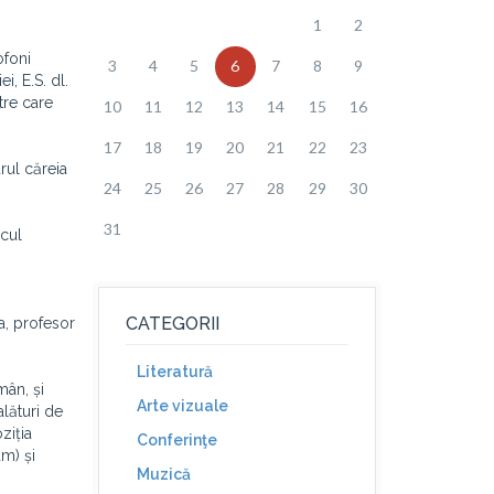
1
2
ofoni
3
4
5
6
7
8
9
, E.S. dl.
tre care
10
11
12
13
14
15
16
17
18
19
20
21
22
23
rul căreia
24
25
26
27
28
29
30
31
ecul
CATEGORII
a, profesor
Literatură
mân, și
Arte vizuale
lături de
ziția
Conferinţe
um) și
Muzică