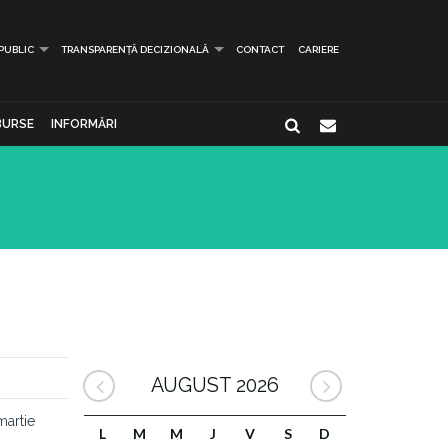
 PUBLIC
TRANSPARENȚĂ DECIZIONALĂ
CONTACT
CARIERE
BURSE
INFORMĂRI
AUGUST 2026
martie
L
M
M
J
V
S
D