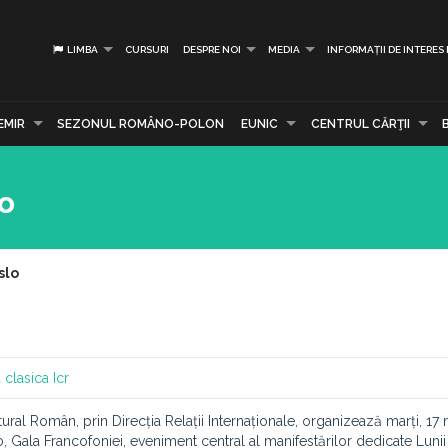
LIMBA
CURSURI
DESPRE NOI
MEDIA
INFORMAȚII DE INTERES
EMIR
SEZONUL ROMÂNO-POLON
EUNIC
CENTRUL CĂRŢII
lo
slo
 clasica
Icr
ral Român, prin Direcția Relații Internaționale, organizează marți, 17 
 Gala Francofoniei, eveniment central al manifestărilor dedicate Lunii