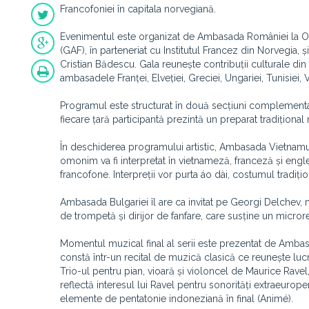
Francofoniei în capitala norvegiană.
Evenimentul este organizat de Ambasada României la Os
(GAF), în parteneriat cu Institutul Francez din Norvegia,
Cristian Bădescu. Gala reunește contribuții culturale din 
ambasadele Franței, Elveției, Greciei, Ungariei, Tunisiei, 
Programul este structurat în două secțiuni complement
fiecare țară participantă prezintă un preparat tradițional 
În deschiderea programului artistic, Ambasada Vietnamu
omonim va fi interpretat în vietnameză, franceză și engleză
francofone. Interpreții vor purta áo dài, costumul tradițio
Ambasada Bulgariei îl are ca invitat pe Georgi Delchev, 
de trompetă și dirijor de fanfare, care susține un microre
Momentul muzical final al serii este prezentat de Ambasa
constă într-un recital de muzică clasică ce reunește luc
Trio-ul pentru pian, vioară și violoncel de Maurice Ravel
reflectă interesul lui Ravel pentru sonorități extraeurope
elemente de pentatonie indoneziană în final (Animé).