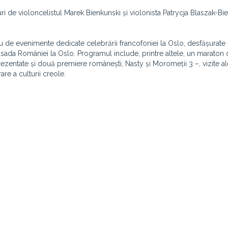
ri de violoncelistul Marek Bienkunski și violonista Patrycja Blaszak-Bi
 de evenimente dedicate celebrării francofoniei la Oslo, desfășurate
sada României la Oslo. Programul include, printre altele, un maraton 
prezentate și două premiere românești, Nasty și Moromeții 3 –, vizite al
re a culturii creole.