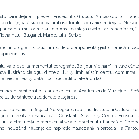
lo, care deține în prezent Președinția Grupului Ambasadorilor Franc
 și se desfășoară sub egida ambasadorului României în Regatul Norvegiei
partea mai multor misiuni diplomatice atașate valorilor francofoniei, în
Vietnamului, Bulgariei, Marocului și Serbiei.
are: un program artistic, urmat de o componentă gastronomică în cad
reprezentativ.
lui va prezenta momentul coregrafic „Bonjour Vietnam”, în care cânt
, ilustrând dialogul dintre culturi și limbi aflat în centrul comunității
nal vietnamez, și pălării conice tradiționale (nón lá).
muzician tradițional bulgar, absolvent al Academiei de Muzică din Sofi
cital de cântece tradiționale bulgărești.
da României în Regatul Norvegiei, cu sprijinul Institutului Cultural Ro
rări din creația românească – Constantin Silvestri și George Enescu – a
, una dintre lucrările reprezentative ale repertoriului francofon. Compo
ne, incluzând influențe de inspirație malaeziană în partea a II-a (Panto