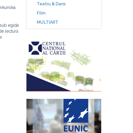
Teatru & Dans
enkunska,
Film
MULTIART
 sub egida
de lectură
e