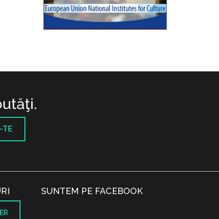
utăţi.
-TE
RI
SUNTEM PE FACEBOOK
ER