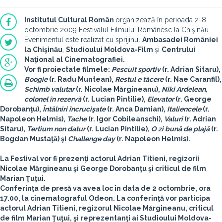
Institutul Cultural Român
organizează în perioada 2-8
octombrie 2009 Festivalul Filmului Românesc la Chişinău.
Evenimentul este realizat cu sprijinul
Ambasadei României
la Chişinău
,
Studioului Moldova-Film
şi
Centrului
Naţional al Cinematografiei.
Vor fi proiectate filmele:
Pescuit sportiv
(r. Adrian Sitaru),
Boogie
(r. Radu Muntean),
Restul e tăcere
(r. Nae Caranfil),
Schimb valutar
(r. Nicolae Mărgineanu),
Niki Ardelean,
colonel în rezervă
(r. Lucian Pintilie),
Elevator
(r. George
Dorobanţu),
Întâlniri încrucişate
(r. Anca Damian),
Italiencele
(r.
Napoleon Helmis),
Tache
(r. Igor Cobileanschi),
Valuri
(r. Adrian
Sitaru),
Tertium non datur
(r. Lucian Pintilie),
O zi bună de plajă
(r.
Bogdan Mustaţă) şi
Challenge day
(r. Napoleon Helmis).
La Festival vor fi prezenţi actorul
Adrian Titieni
, regizorii
Nicolae Mărgineanu
şi
George Dorobanţu
şi criticul de film
Marian Ţuţui
.
Conferinţa de presă
va avea loc în data de
2 octombrie, ora
17.00, la cinematograful Odeon
. La conferinţă vor participa
actorul Adrian Titieni, regizorul Nicolae Mărgineanu, criticul
de film Marian Ţuţui, şi reprezentanţi ai Studioului Moldova-