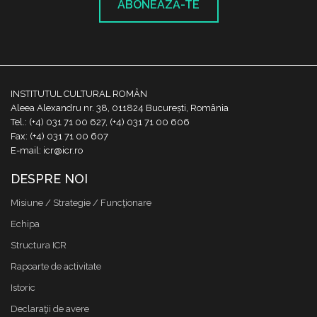
ABONEAZĂ-TE
INSTITUTUL CULTURAL ROMÂN
Aleea Alexandru nr. 38, 011824 București, România
Tel.: (+4) 031 71 00 627, (+4) 031 71 00 606
Fax: (+4) 031 71 00 607
E-mail: icr@icr.ro
DESPRE NOI
Misiune / Strategie / Funcţionare
Echipa
Structura ICR
Rapoarte de activitate
Istoric
Declaraţii de avere