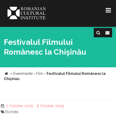
Festivalul Filmului
Românesc la Chişinău
»
Evenimente
›
Film
›
Festivalul Filmului Românesc la
Chişinău
2 October 2009 - 8 October 2009
Etichete