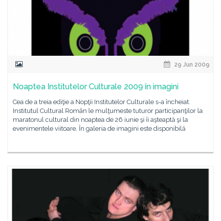
29 Jun 2009
Noaptea Institutelor Culturale 2009 în imagini
Cea de a treia ediţie a Nopţii Institutelor Culturale s-a încheiat.
Institutul Cultural Român le mulţumeste tuturor participanţilor la
maratonul cultural din noaptea de 26 iunie şi îi aşteaptă şi la
evenimentele viitoare. În galeria de imagini este disponibilă