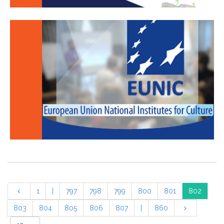
1
|
797
798
799
800
801
802
803
804
805
806
807
|
860