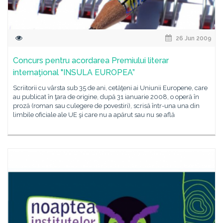
26 Jun 2009
Concurs pentru acordarea Premiului literar
internaţional "INSULA EUROPEA”
Scriitorii cu vârsta sub 35 de ani, cetăţeni ai Uniunii Europene, care
au publicat în ţara de origine, după 31 ianuarie 2008, o operă în
proză (roman sau culegere de povestiri), scrisă într-una una din
limbile oficiale ale UE şi care nu a apărut sau nu se află