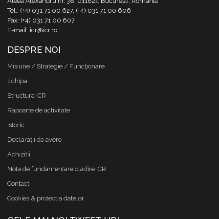
Aleea Alexandru nr. 38, 011824 București, România
Tel.: (+4) 031 71 00 627, (+4) 031 71 00 606
Fax: (+4) 031 71 00 607
E-mail: icr@icr.ro
DESPRE NOI
Misiune / Strategie / Funcţionare
Echipa
Structura ICR
Rapoarte de activitate
Istoric
Declaraţii de avere
Achizitii
Nota de fundamentare cladire ICR
Contact
Cookies & protectia datelor