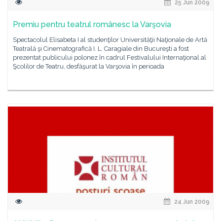
25 Jun 2009
Premiu pentru teatrul românesc la Varşovia
Spectacolul Elisabeta I al studenţilor Universităţii Naţionale de Artă
Teatrală şi Cinematografică I. L. Caragiale din Bucureşti a fost
prezentat publicului polonez în cadrul Festivalului Internaţional al
Şcolilor de Teatru, desfăşurat la Varşovia în perioada
24 Jun 2009