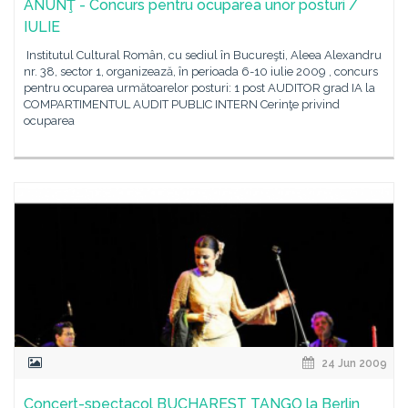
ANUNŢ - Concurs pentru ocuparea unor posturi /
IULIE
Institutul Cultural Român, cu sediul în Bucureşti, Aleea Alexandru
nr. 38, sector 1, organizează, în perioada 6-10 iulie 2009 , concurs
pentru ocuparea următoarelor posturi: 1 post AUDITOR grad IA la
COMPARTIMENTUL AUDIT PUBLIC INTERN Cerinţe privind
ocuparea
24 Jun 2009
Concert-spectacol BUCHAREST TANGO la Berlin