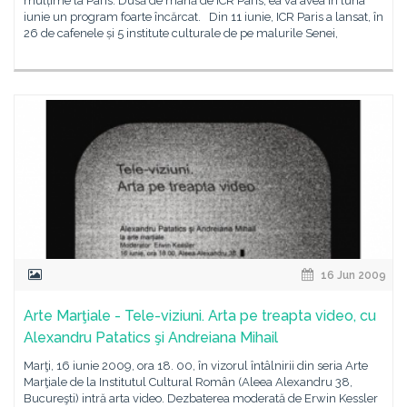
mulțime la Paris. Dusă de mână de ICR Paris, ea va avea în luna
iunie un program foarte încărcat. Din 11 iunie, ICR Paris a lansat, în
26 de cafenele și 5 institute culturale de pe malurile Senei,
16 Jun 2009
Arte Marţiale - Tele-viziuni. Arta pe treapta video, cu
Alexandru Patatics şi Andreiana Mihail
Marţi, 16 iunie 2009, ora 18. 00, în vizorul întâlnirii din seria Arte
Marţiale de la Institutul Cultural Român (Aleea Alexandru 38,
Bucureşti) intră arta video. Dezbaterea moderată de Erwin Kessler