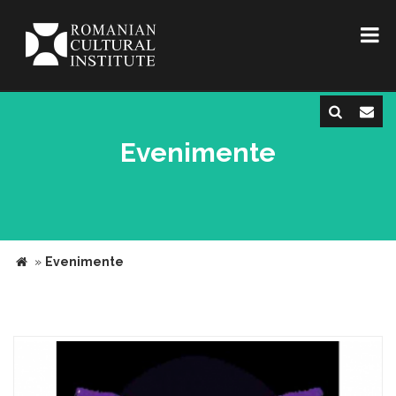
Evenimente
»
Evenimente