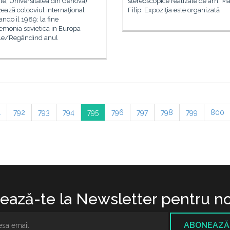
le, Universitatea din Genova)
stereoscopice realizate de arh. Ma
eazã colocviul internaţional
Filip. Expoziţia este organizată
ndo il 1989: la fine
emonia sovietica in Europa
ale/Regândind anul
1
792
793
794
795
796
797
798
799
800
ază-te la Newsletter pentru no
ABONEAZĂ