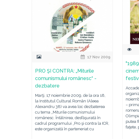
17 Nov 2009
"1989 
PRO ŞI CONTRA: „Miturile
cinem
comunismului românesc“ -
festi
dezbatere
Accade
organi
Marţi, 17 noiembrie 2009, de la ora 18,
noiembr
la Institutul Cultural Român (Aleea
– prima
Alexandru 38) va avea loc dezbaterea
romena
cu tema „Miturile comunismului
Olimpi
românesc. Întâlnirea, desfăşurată în
putea f
cadrul programului „Pro şi contra la ICR,
faţete, 
este organizată în parteneriat cu