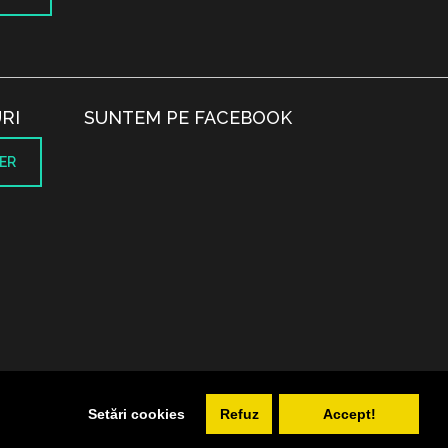
RI
SUNTEM PE FACEBOOK
ER
.
Setări cookies
Refuz
Accept!