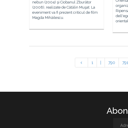
Orienta
nebun (2004) şi Ciobanul Zburător
organiz
(2008), realizate de Cătălin Muşat. La
Ripensa
eveniment va fi prezent criticul de film
dell'eg
Magda Mihăilescu.
orient
1
|
790
79
Abone