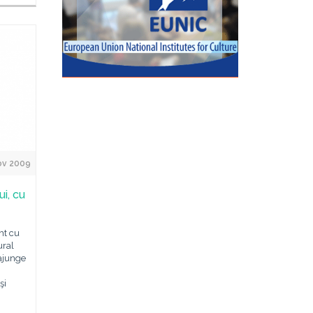
ov 2009
ui, cu
ht cu
ural
ajunge
şi