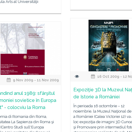
la Arts al Universităţii
16 Oct 2009 - 12 N
9 Nov 2009 - 11 Nov 2009
Expoziţie 3D la Muzeul Naţ
ndind anul 1989: sfârşitul
de Istorie a României
oniei sovietice în Europa
În perioada 16 octombrie – 12
t" - colocviu la Roma
noiembrie, la Muzeul Naţional de 
mia di Romania din Roma,
a României (Calea Victoriei 12) va
itatea La Sapienza din Roma şi
loc expoziţia de imagini 3D Cuno
(Centro Studi sull'Europa
şi Promovare prin intermediul fot