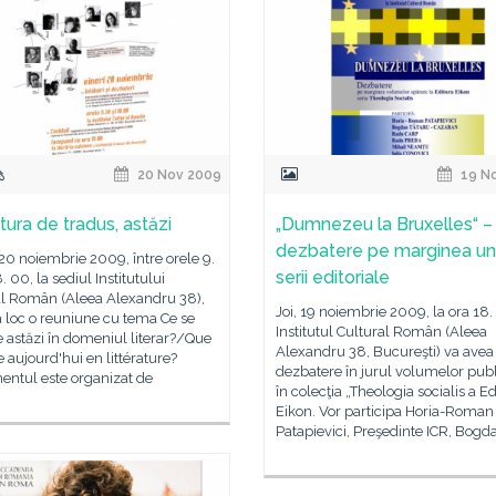
20 Nov 2009
19 N
tura de tradus, astăzi
„Dumnezeu la Bruxelles“ –
dezbatere pe marginea un
 20 noiembrie 2009, între orele 9.
serii editoriale
. 00, la sediul Institutului
al Român (Aleea Alexandru 38),
Joi, 19 noiembrie 2009, la ora 18.
 loc o reuniune cu tema Ce se
Institutul Cultural Român (Aleea
 astăzi în domeniul literar?/Que
Alexandru 38, Bucureşti) va avea 
e aujourd'hui en littérature?
dezbatere în jurul volumelor publ
entul este organizat de
în colecţia „Theologia socialis a Ed
Eikon. Vor participa Horia-Roman
Patapievici, Preşedinte ICR, Bogd