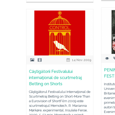
14 Nov 2009
PENI
Câştigătorii Festivalului
FESTI
internaţional de scurtmetraj
Betting on Shorts
Institu
Univer
Câştigătorul Festivalului Internaţional de
Britani
Scurtmetraj Betting on Short-More Than
evenime
a Eurovision of ShortFilm 2009 este
primelo
scurtmetrajul Memotech, R: Marianna
autori 
Mørkøre, experimental, Insulele Feroe,
Evenim
2009, 5. 52 min. Memotech a primit