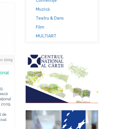
Conferinţe
Muzică
Teatru & Dans
Film
MULTIART
ov 2009
ional
9,
zează
aţional
n 2009,
l de
ival