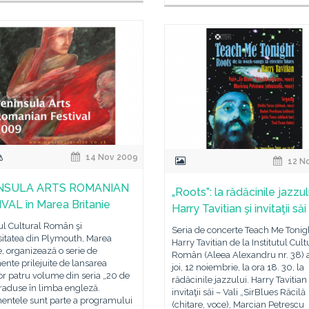
14 Nov 2009
12 N
NSULA ARTS ROMANIAN
„Roots”: la rădăcinile jazzul
VAL în Marea Britanie
Harry Tavitian şi invitaţii săi
tul Cultural Român şi
Seria de concerte Teach Me Tonig
sitatea din Plymouth, Marea
Harry Tavitian de la Institutul Cult
e, organizează o serie de
Român (Aleea Alexandru nr. 38) 
nte prilejuite de lansarea
joi, 12 noiembrie, la ora 18. 30, la
r patru volume din seria „20 de
rădăcinile jazzului. Harry Tavitian 
traduse în limba engleză.
invitaţii săi – Vali „SirBlues Răcilă
entele sunt parte a programului
(chitare, voce), Marcian Petrescu