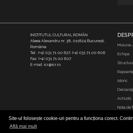
DESP
INSTITUTUL CULTURAL ROMÂN
Aleea Alexandru nr. 38, 011824 București,
Misiune 
România
Tel.: (+4) 031 71 00 627, (+4) 031 71 00 606
Echipa
Fax: (+4) 031 71 00 607
Structur
E-mail: icr@icr.ro
Rapoarte 
Istoric
Declaraţi
Achizitii
Nota de 
Contact
Site-ul folosește cookie-uri pentru a funcționa corect. Contin
Cookies &
Află mai mult