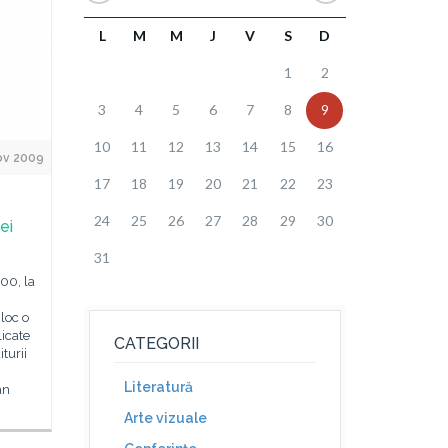
L
M
M
J
V
S
D
1
2
3
4
5
6
7
8
9
10
11
12
13
14
15
16
ov 2009
17
18
19
20
21
22
23
24
25
26
27
28
29
30
ei
31
 00, la
loc o
icate
CATEGORII
iturii
Literatură
an
Arte vizuale