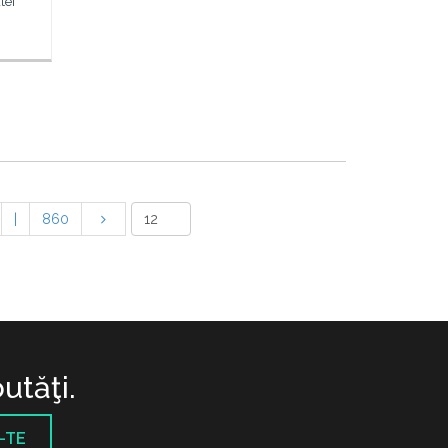
tei
|
860
utăţi.
-TE