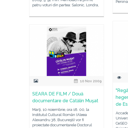
Peninsu
patru voturi din partea: Salonic, Londra,
10 Nov 2009
"Regâ
SEARA DE FILM / Două
hegem
documentare de Cătălin Muşat
de Es
Marţi, 10 noiembrie, ora 18. 00, la
Accade
Institutul Cultural Român (Aleea
Univers
Alexandru 38, Bucureşti) vor fi
CeSEO 
proiectate documentarele Doctorul