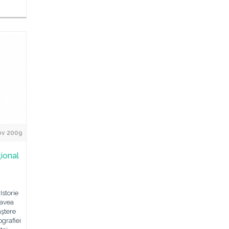
ov 2009
ional
Istorie
 avea
aştere
ografiei