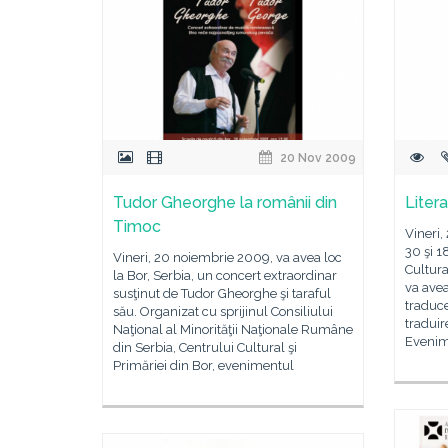
20 Nov 2009
Tudor Gheorghe la românii din
Litera
Timoc
Vineri,
30 şi 18
Vineri, 20 noiembrie 2009, va avea loc
Cultur
la Bor, Serbia, un concert extraordinar
va avea
susţinut de Tudor Gheorghe şi taraful
traduce
său. Organizat cu sprijinul Consiliului
traduir
Naţional al Minorităţii Naţionale Rumâne
Evenim
din Serbia, Centrului Cultural şi
Primăriei din Bor, evenimentul