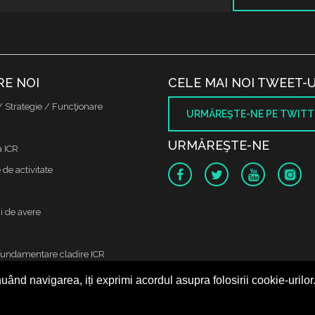
RE NOI
CELE MAI NOI TWEET-U
/ Strategie / Funcţionare
URMĂREŞTE-NE PE TWITT
URMĂREŞTE-NE
a ICR
de activitate
i de avere
fundamentare cladire ICR
uând navigarea, iți exprimi acordul asupra folosirii cookie-urilor
 protectia datelor