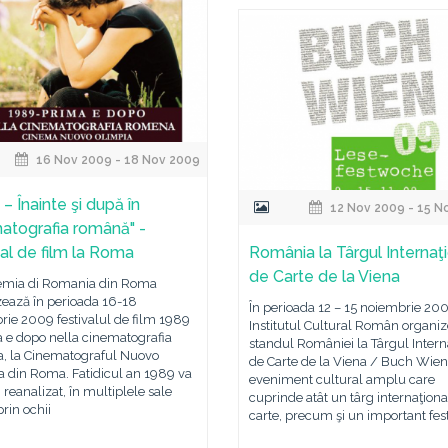
16 Nov 2009 - 18 Nov 2009
– Înainte şi după în
12 Nov 2009 - 15 N
atografia română" -
val de film la Roma
România la Târgul Internaţ
de Carte de la Viena
mia di Romania din Roma
zează în perioada 16-18
În perioada 12 – 15 noiembrie 200
ie 2009 festivalul de film 1989
Institutul Cultural Român organi
 e dopo nella cinematografia
standul României la Târgul Intern
, la Cinematograful Nuovo
de Carte de la Viena / Buch Wie
a din Roma. Fatidicul an 1989 va
eveniment cultural amplu care
i reanalizat, în multiplele sale
cuprinde atât un târg internaţiona
prin ochii
carte, precum şi un important fest