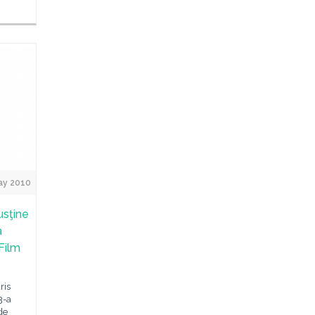
ay 2010
usţine
a
 Film
ris
3-a
de