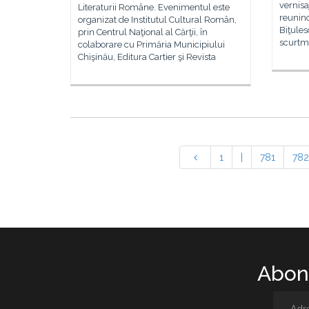
vernisa
Literaturii Române. Evenimentul este
reunind
organizat de Institutul Cultural Român,
Biţules
prin Centrul Naţional al Cărţii, în
scurtme
colaborare cu Primăria Municipiului
Chişinău, Editura Cartier şi Revista
1
|
781
782
Abone