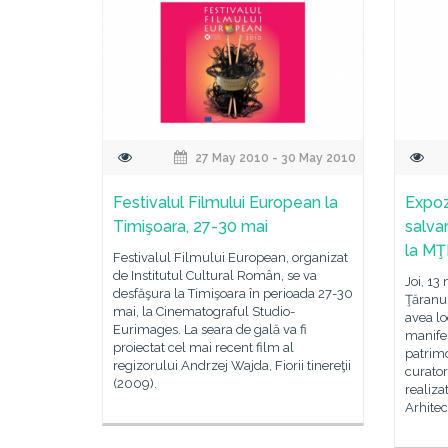
27 May 2010 - 30 May 2010
Festivalul Filmului European la
Expoz
Timişoara, 27-30 mai
salvar
la M
Festivalul Filmului European, organizat
de Institutul Cultural Român, se va
Joi, 13
desfăşura la Timişoara în perioada 27-30
Ţăranul
mai, la Cinematograful Studio-
avea lo
Eurimages. La seara de gală va fi
manifes
proiectat cel mai recent film al
patrimo
regizorului Andrzej Wajda, Fiorii tinereţii
curator
(2009).
realiza
Arhitec