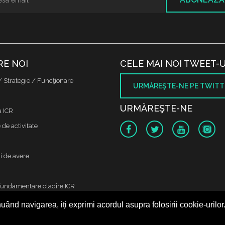
RE NOI
CELE MAI NOI TWEET-U
/ Strategie / Funcţionare
URMĂREŞTE-NE PE TWITT
URMĂREŞTE-NE
a ICR
de activitate
i de avere
fundamentare cladire ICR
uând navigarea, iți exprimi acordul asupra folosirii cookie-urilor
 protectia datelor