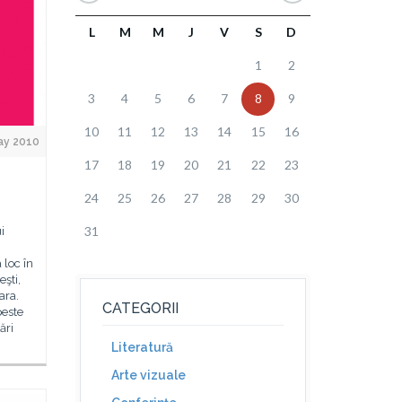
L
M
M
J
V
S
D
1
2
3
4
5
6
7
8
9
10
11
12
13
14
15
16
ay 2010
17
18
19
20
21
22
23
24
25
26
27
28
29
30
31
i
 loc în
şti,
ara.
CATEGORII
peste
ări
Literatură
Arte vizuale