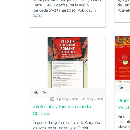
Carte LIBREX desfăşurat la Iaşi în
de Cart
perioada 19-23 mai 2010. Publicat în
Polival
2009,
19 May 2010 - 21 May 2010
Drumu
Zilele Literaturii Române la
reuşi
Chişinău
Vineri,
Institu
În perioada 19-21 mai 2010, la Chişinău
Alexand
va avea loc prima ediţie a Zilelor