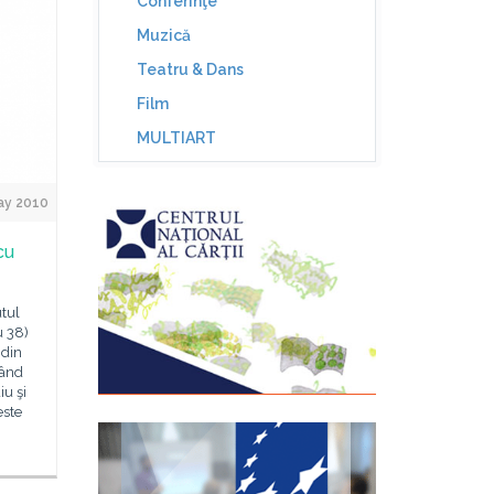
Conferinţe
Muzică
Teatru & Dans
Film
MULTIART
ay 2010
cu
utul
u 38)
 din
tând
iu şi
este