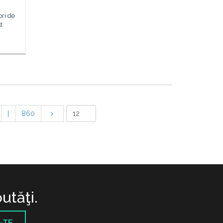
ori de
t
|
860
utăţi.
-TE