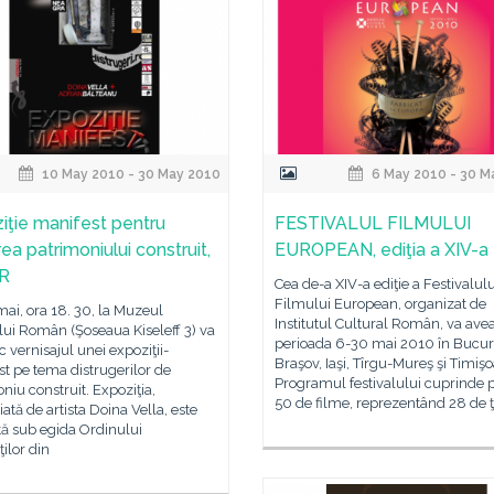
10 May 2010 - 30 May 2010
6 May 2010 - 30 M
iţie manifest pentru
FESTIVALUL FILMULUI
ea patrimoniului construit,
EUROPEAN, ediţia a XIV-a
ŢR
Cea de-a XIV-a ediţie a Festivalulu
Filmului European, organizat de
 mai, ora 18. 30, la Muzeul
Institutul Cultural Român, va avea
ui Român (Şoseaua Kiseleff 3) va
perioada 6-30 mai 2010 în Bucure
c vernisajul unei expoziţii-
Braşov, Iaşi, Tîrgu-Mureş şi Timişo
t pe tema distrugerilor de
Programul festivalului cuprinde 
niu construit. Expoziţia,
50 de filme, reprezentând 28 de ţ
iată de artista Doina Vella, este
tă sub egida Ordinului
ţilor din