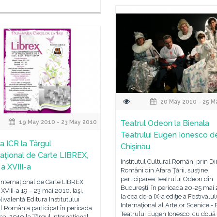
20 May 2010 - 25 M
19 May 2010 - 23 May 2010
Teatrul Odeon la Bienala
Teatrului Eugen Ionesco de
a ICR la Târgul
Chişinău
naţional de Carte LIBREX,
Institutul Cultural Român, prin Di
 a XVIII-a
Români din Afara Ţării, susţine
participarea Teatrului Odeon din
Internaţional de Carte LIBREX,
Bucureşti, în perioada 20-25 mai
 XVIII-a 19 – 23 mai 2010, Iaşi,
la cea de-a IX-a ediţie a Festivalul
livalentă Editura Institutului
Internaţional al Artelor Scenice -
l Român a participat în perioada
Teatrului Eugen Ionesco, cu două
ai 2010 la Târgul Internaţional