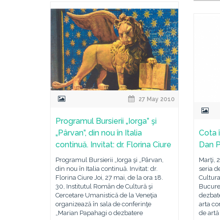
27 May 2010
Programul Bursierii „Iorga” şi
„Pârvan”, din nou în Italia
Cota î
continuă. Invitat: dr. Florina Ciure
Dan P
Programul Bursierii „Iorga şi „Pârvan,
Marţi, 
din nou în Italia continuă. Invitat: dr.
seria d
Florina Ciure Joi, 27 mai, de la ora 18.
Cultur
30, Institutul Român de Cultură şi
Bucureş
Cercetare Umanistică de la Veneţia
dezbate
organizează în sala de conferinţe
arta co
„Marian Papahagi o dezbatere
de artă