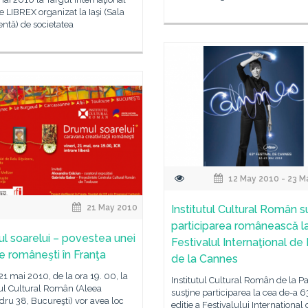
e LIBREX organizat la Iaşi (Sala
entă) de societatea
12 May 2010 - 23 M
21 May 2010
Institutul Cultural Român s
participarea românească l
l soarelui – povestea unei
Festivalul Internaţional de
te româneşti în Franţa
de la Cannes
 21 mai 2010, de la ora 19. 00, la
Institutul Cultural Român de la Pa
tul Cultural Român (Aleea
susţine participarea la cea de-a 6
ru 38, Bucureşti) vor avea loc
ediţie a Festivalului Internaţional 