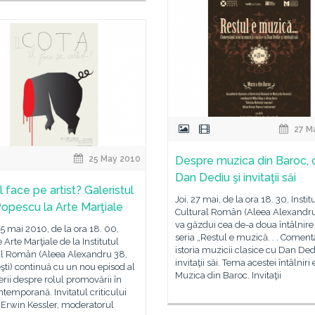
27 M
25 May 2010
Despre muzica din Baroc, 
Dan Dediu şi invitaţii săi
l face pe artist? Galeristul
Joi, 27 mai, de la ora 18. 30, Instit
opescu la Arte Marţiale
Cultural Român (Aleea Alexandr
va găzdui cea de-a doua întâlnire
25 mai 2010, de la ora 18. 00,
seria „Restul e muzică. . . Comen
e Arte Marţiale de la Institutul
istoria muzicii clasice cu Dan Ded
al Român (Aleea Alexandru 38,
invitaţii săi. Tema acestei întâlniri 
ti) continuă cu un nou episod al
Muzica din Baroc. Invitaţii
rii despre rolul promovării în
ntemporană. Invitatul criticului
 Erwin Kessler, moderatorul