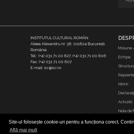
DESP
INSTITUTUL CULTURAL ROMÂN
Aleea Alexandru nr. 38, 011824 București,
Misiune 
România
Tel.: (+4) 031 71 00 627, (+4) 031 71 00 606
Echipa
Fax: (+4) 031 71 00 607
Structur
E-mail: icr@icr.ro
Rapoarte 
Istoric
Declaraţi
Achizitii
Nota de 
Contact
Site-ul folosește cookie-uri pentru a funcționa corect. Contin
Cookies &
Află mai mult