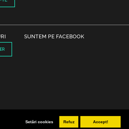
RI
SUNTEM PE FACEBOOK
ER
.
Setări cookies
Refuz
Accept!