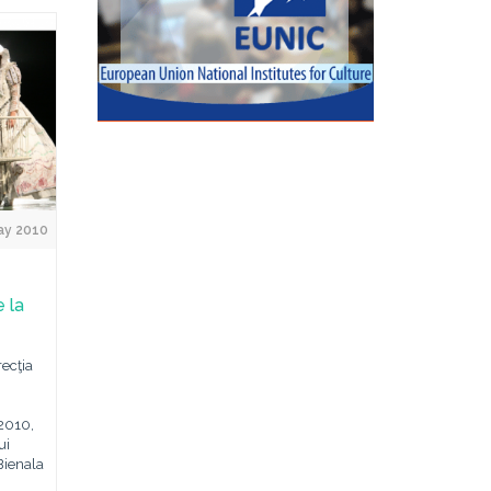
ay 2010
 la
recţia
 2010,
ui
 Bienala