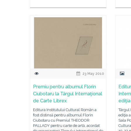
23 May 2010
Premiu pentru albumul Florin
Editur
Ciubotaru la Târgul Internaţional
Inter
de Carte Librex
ediţia
Editura Institutului Cultural Român a
Târgul 
fost distinsă pentru albumul Florin
ediţia a
Ciubotaru cu Premiul THEODOR
Sala Po
PALLADY pentru carte de artă, acordat
Cultura
de organizatorii Târgului Internaţional de
19-23 m