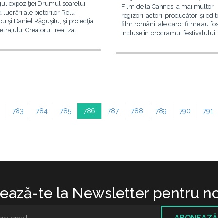
jul expoziţiei Drumul soarelui,
Film de la Cannes, a mai multor
 lucrări ale pictorilor Relu
regizori, actori, producători şi edit
cu şi Daniel Răguşitu, şi proiecţia
film români, ale căror filme au fos
trajului Creatorul, realizat
incluse în programul festivalului:
783
784
785
786
787
788
789
790
791
ază-te la Newsletter pentru no
ABONEAZĂ