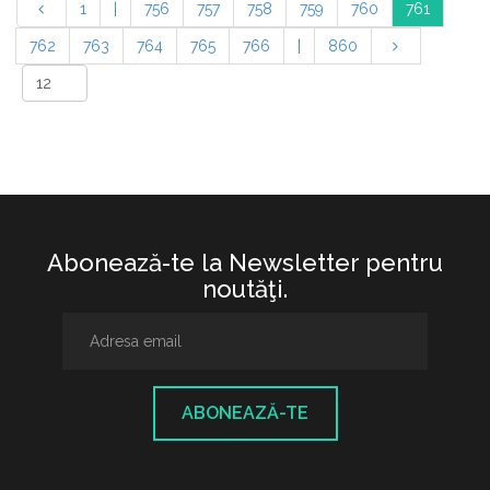
1
|
756
757
758
759
760
761
762
763
764
765
766
|
860
Abonează-te la Newsletter pentru
noutăţi.
ABONEAZĂ-TE