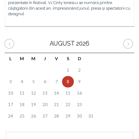
prezentate în festival. VJ Cinty Ionescu se numără printre
câştigătorii din acest an, impresionând juriul, presa şi spectatorii cu
designul
AUGUST 2026
L
M
M
J
V
S
D
1
2
3
4
5
6
7
8
9
10
11
12
13
14
15
16
17
18
19
20
21
22
23
24
25
26
27
28
29
30
31