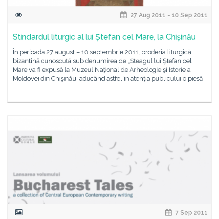
27 Aug 2011 - 10 Sep 2011
Stindardul liturgic al lui Ștefan cel Mare, la Chișinău
În perioada 27 august – 10 septembrie 2011, broderia liturgică
bizantină cunoscută sub denumirea de „Steagul lui Ştefan cel
Mare va fi expusă la Muzeul Naţional de Arheologie şi Istorie a
Moldovei din Chişinău, aducând astfel în atenţia publicului o piesă
7 Sep 2011