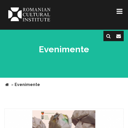
Evenimente
»
Evenimente