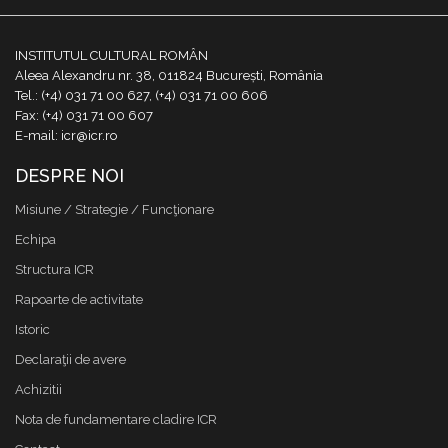
INSTITUTUL CULTURAL ROMÂN
Aleea Alexandru nr. 38, 011824 București, România
Tel.: (+4) 031 71 00 627, (+4) 031 71 00 606
Fax: (+4) 031 71 00 607
E-mail: icr@icr.ro
DESPRE NOI
Misiune / Strategie / Funcţionare
Echipa
Structura ICR
Rapoarte de activitate
Istoric
Declaraţii de avere
Achizitii
Nota de fundamentare cladire ICR