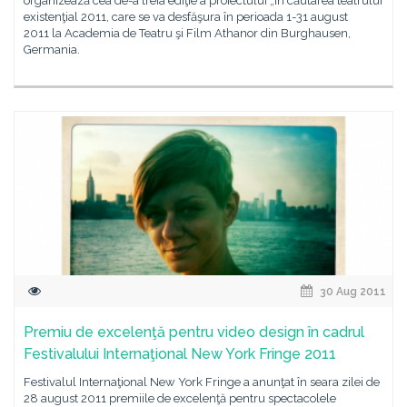
organizează cea de-a treia ediţie a proiectului „În căutarea teatrului
existenţial 2011, care se va desfăşura în perioada 1-31 august
2011 la Academia de Teatru şi Film Athanor din Burghausen,
Germania.
30 Aug 2011
Premiu de excelenţă pentru video design în cadrul
Festivalului Internaţional New York Fringe 2011
Festivalul Internaţional New York Fringe a anunţat în seara zilei de
28 august 2011 premiile de excelenţă pentru spectacolele