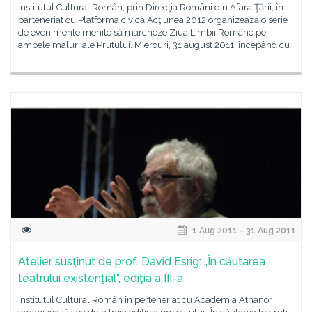
Institutul Cultural Român, prin Direcţia Români din Afara Ţării, în
parteneriat cu Platforma civică Acţiunea 2012 organizează o serie
de evenimente menite să marcheze Ziua Limbii Române pe
ambele maluri ale Prutului. Miercuri, 31 august 2011, începând cu
1 Aug 2011 - 31 Aug 2011
Atelier susţinut de prof. David Esrig: „În căutarea
teatrului existenţial”, ediţia a III-a
Institutul Cultural Român în perteneriat cu Academia Athanor