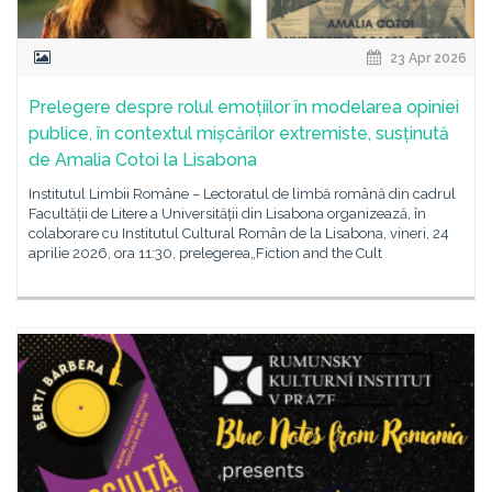
23 Apr 2026
Prelegere despre rolul emoțiilor în modelarea opiniei
publice, în contextul mișcărilor extremiste, susținută
de Amalia Cotoi la Lisabona
Institutul Limbii Române – Lectoratul de limbă română din cadrul
Facultății de Litere a Universității din Lisabona organizează, în
colaborare cu Institutul Cultural Român de la Lisabona, vineri, 24
aprilie 2026, ora 11:30, prelegerea„Fiction and the Cult