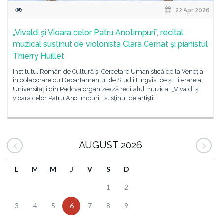
22 Apr 2026
„Vivaldi şi Vioara celor Patru Anotimpuri”, recital
muzical susţinut de violonista Clara Cernat şi pianistul
Thierry Huillet
Institutul Român de Cultură şi Cercetare Umanistică de la Veneţia,
în colaborare cu Departamentul de Studii Lingvistice şi Literare al
Universităţii din Padova organizează recitalul muzical „Vivaldi şi
vioara celor Patru Anotimpuri”, susţinut de artiştii
AUGUST 2026
L
M
M
J
V
S
D
1
2
3
4
5
6
7
8
9