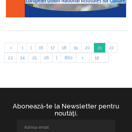
1
|
16
17
18
19
20
21
22
23
24
25
26
|
860
Abonează-te la Newsletter pentru
noutăţi.