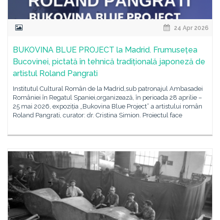
24 Apr 2026
BUKOVINA BLUE PROJECT la Madrid. Frumusețea
Bucovinei, pictată în tehnică tradițională japoneză de
artistul Roland Pangrati
Institutul Cultural Român de la Madrid,sub patronajul Ambasadei
României în Regatul Spaniei,organizează, în perioada 28 aprilie –
25 mai 2026, expoziția „Bukovina Blue Project” a artistului român
Roland Pangrati, curator: dr. Cristina Simion. Proiectul face