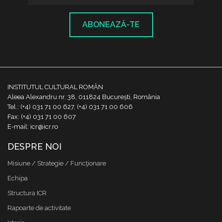
ABONEAZĂ-TE
INSTITUTUL CULTURAL ROMÂN
Aleea Alexandru nr. 38, 011824 București, România
Tel.: (+4) 031 71 00 627, (+4) 031 71 00 606
Fax: (+4) 031 71 00 607
E-mail: icr@icr.ro
DESPRE NOI
Misiune / Strategie / Funcţionare
Echipa
Structura ICR
Rapoarte de activitate