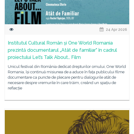
24 Apr 2026
Institutul Cultural Român și One World Romania
prezintă documentarul „Atât de familiar” în cadrul
proiectului Let’s Talk About… Film
Unicul festival din România dedicat drepturilor omului, One World
Romania, își continuă misiunea de a aduce în fața publicului filme
documentare ca puncte de plecare pentru dialogurile atât de
necesare despre vremurile în care trăim, creând un spațiu de
reflecție