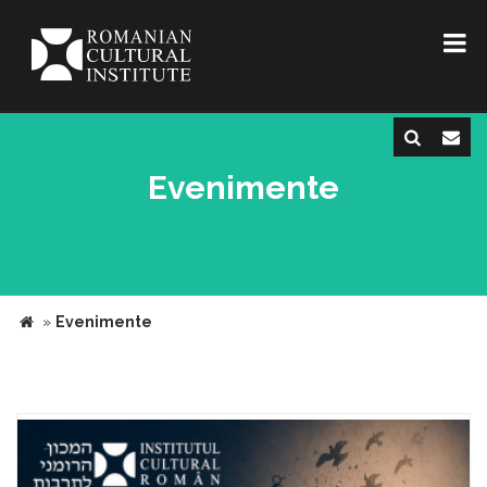
Evenimente
»
Evenimente