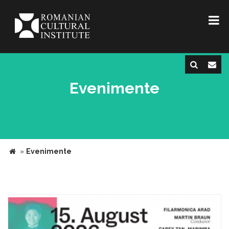
Evenimente
»
Evenimente