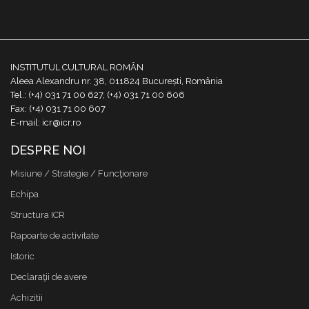
INSTITUTUL CULTURAL ROMÂN
Aleea Alexandru nr. 38, 011824 București, România
Tel.: (+4) 031 71 00 627, (+4) 031 71 00 606
Fax: (+4) 031 71 00 607
E-mail: icr@icr.ro
DESPRE NOI
Misiune / Strategie / Funcţionare
Echipa
Structura ICR
Rapoarte de activitate
Istoric
Declaraţii de avere
Achizitii