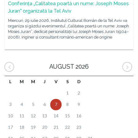
Conferința „Calitatea poartă un nume: Joseph Moses
Juran” organizată la Tel Aviv
Miercuri, 29 iulie 2026, Institutul Cultural Român de la Tel Aviv va
organiza și găzdui evenimentul „Calitatea poartă un nume: Joseph
Moses Juran”, dedicat personalității lui Joseph Moses Juran (1904–
2008), inginer și consultant româno-american de origine
AUGUST 2026
L
M
M
J
V
S
D
1
2
3
4
5
6
7
8
9
10
11
12
13
14
15
16
17
18
19
20
21
22
23