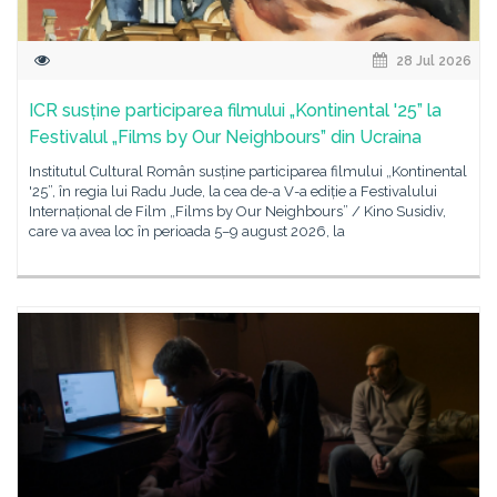
28 Jul 2026
ICR susține participarea filmului „Kontinental '25” la
Festivalul „Films by Our Neighbours” din Ucraina
Institutul Cultural Român susține participarea filmului „Kontinental
'25”, în regia lui Radu Jude, la cea de-a V-a ediție a Festivalului
Internațional de Film „Films by Our Neighbours” / Kino Susidiv,
care va avea loc în perioada 5–9 august 2026, la