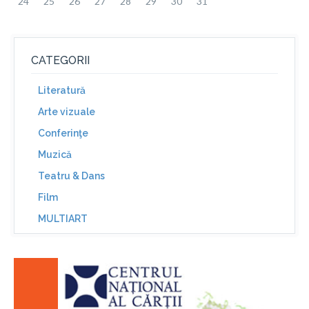
24
25
26
27
28
29
30
31
CATEGORII
Literatură
Arte vizuale
Conferinţe
Muzică
Teatru & Dans
Film
MULTIART