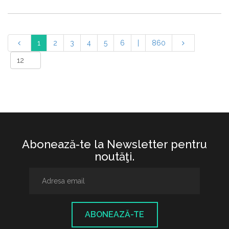
1
2
3
4
5
6
|
860
Abonează-te la Newsletter pentru
noutăţi.
ABONEAZĂ-TE