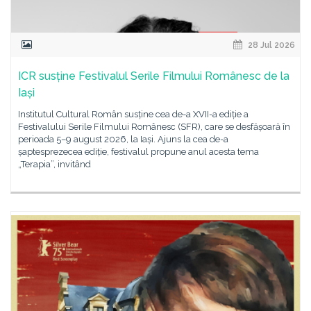
28 Jul 2026
ICR susține Festivalul Serile Filmului Românesc de la
Iași
Institutul Cultural Român susține cea de-a XVII-a ediție a
Festivalului Serile Filmului Românesc (SFR), care se desfășoară în
perioada 5–9 august 2026, la Iași. Ajuns la cea de-a
șaptesprezecea ediție, festivalul propune anul acesta tema
„Terapia”, invitând