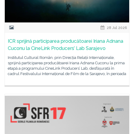
28 Jul 2026
ICR sprijină participarea producătoarei Iriana Adnana
Cuconu la CineLink Producers’ Lab Sarajevo
Institutul Cultural Român, prin Direcția Relații Internaționale,
sprijină participarea producătoarei Iriana Adnana Cuconu la prima
etapă a programului CineLink Producers’ Lab, desfășurată în
cadrul Festivalului Internațional de Film de la Sarajevo, în perioada