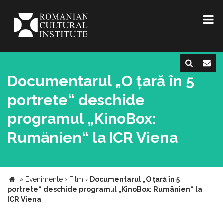
Documentarul „O țară în 5
portrete“ deschide
programul „KinoBox:
Rumänien“ la ICR Viena
»
Evenimente
›
Film
›
Documentarul „O țară în 5
portrete“ deschide programul „KinoBox: Rumänien“ la
ICR Viena