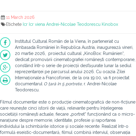
11 March 2026
Etichete
Icr
Icr viena
Andrei-Nicolae Teodorescu
Kinobox
Institutul Cultural Român de la Viena, în parteneriat cu
Ambasada României în Republica Austria, inaugurează vineri,
20 martie 2026, proiectul cultural „KinoBox: Rumänien“,
dedicat promovării cinematografiei românești contemporane,
constând într-o serie de proiecții desfășurate lunar la sediul
reprezentanței pe parcursul anului 2026. Cu ocazia Zilei
Internaționale a Francofoniei, de la ora 19:00, va fi proiectat
documentarul
O țară în 5 portrete
, r. Andrei-Nicolae
Teodorescu.
Filmul documentar este o producție cinematografică de non-ficțiune
care reunește cinci istorii de viață, relevante pentru înțelegerea
societății românești actuale, fiecare „portret“ funcționând ca o micro-
narațiune despre memorie, identitate, profesie și raportarea
individului la schimbările istorice și sociale recente. Realizat într-o
formulă eseistic-documentară, filmul combină interviul, observația