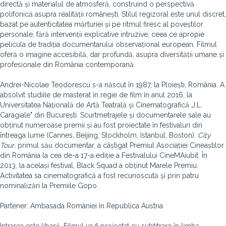
directă și materialul de atmosferă, construind o perspectivă
polifonică asupra realității românești. Stilul regizoral este unul discret,
bazat pe autenticitatea mărturiei și pe ritmul firesc al poveștilor
personale, fără intervenții explicative intruzive, ceea ce apropie
pelicula de tradiția documentarului observațional european. Filmul
oferă o imagine accesibilă, dar profundă, asupra diversității umane și
profesionale din România contemporană.
Andrei-Nicolae Teodorescu s-a născut în 1987, la Ploiești, România. A
absolvit studiile de masterat în regie de film în anul 2016, la
Universitatea Națională de Artă Teatrală și Cinematografică „I.L.
Caragiale" din București. Scurtmetrajele și documentarele sale au
obținut numeroase premii și au fost proiectate în festivaluri din
întreaga lume (Cannes, Beijing, Stockholm, Istanbul, Boston).
City
Tour
, primul său documentar, a câștigat Premiul Asociației Cineaștilor
din România la cea de-a 17-a ediție a Festivalului CineMAiubit. În
2013, la același festival, Black Squad a obținut Marele Premiu.
Activitatea sa cinematografică a fost recunoscută și prin patru
nominalizări la Premiile Gopo.
Partener: Ambasada României în Republica Austria