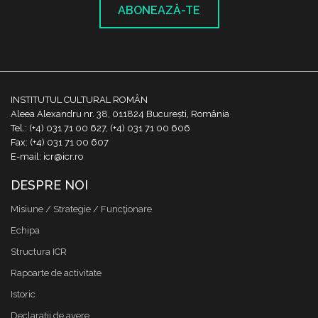
ABONEAZĂ-TE
INSTITUTUL CULTURAL ROMÂN
Aleea Alexandru nr. 38, 011824 București, România
Tel.: (+4) 031 71 00 627, (+4) 031 71 00 606
Fax: (+4) 031 71 00 607
E-mail: icr@icr.ro
DESPRE NOI
Misiune / Strategie / Funcţionare
Echipa
Structura ICR
Rapoarte de activitate
Istoric
Declaraţii de avere