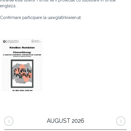
Intrarea este liberă. Filmul va fi proiectat cu subtitrare în limba
engleză.
Confirmare participare la uawg(at)rkiwien.at.
AUGUST 2026