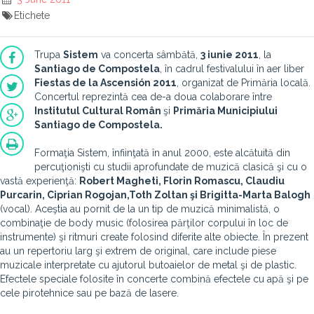
Etichete
Trupa
Sistem
va concerta sâmbătă,
3 iunie 2011
, la
Santiago de Compostela
, în cadrul festivalului în aer liber
Fiestas de la Ascensión 2011
, organizat de Primăria locală.
Concertul reprezintă cea de-a doua colaborare între
Institutul Cultural Român
şi
Primăria Municipiului
Santiago de Compostela.
Formaţia Sistem, înfiinţată în anul 2000, este alcătuită din
percuţionişti cu studii aprofundate de muzică clasică şi cu o
vastă experienţă:
Robert Magheti, Florin Romascu, Claudiu
Purcarin, Ciprian Rogojan,Toth Zoltan şi Brigitta-Marta Balogh
(vocal). Aceştia au pornit de la un tip de muzică minimalistă, o
combinaţie de body music (folosirea părţilor corpului în loc de
instrumente) şi ritmuri create folosind diferite alte obiecte. În prezent
au un repertoriu larg şi extrem de original, care include piese
muzicale interpretate cu ajutorul butoaielor de metal şi de plastic.
Efectele speciale folosite în concerte combină efectele cu apă şi pe
cele pirotehnice sau pe bază de lasere.