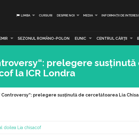
LIMBA
CURSURI
DESPRE NOI
MEDIA
INFORMAȚII DE INTERES
EMIR
SEZONUL ROMÂNO-POLON
EUNIC
CENTRUL CĂRŢII
ontroversy“: prelegere susținută
cof la ICR Londra
 of Controversy“: prelegere susținută de cercetătoarea Lia Chis
al doilea
Lia chisacof