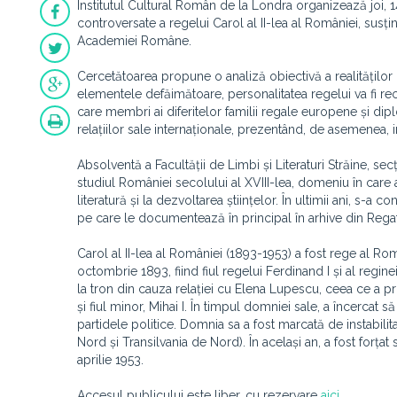
Institutul Cultural Român de la Londra organizează joi, 1
controversate a regelui Carol al II-lea al României, susți
Academiei Române.
Cercetătoarea propune o analiză obiectivă a realităților 
elementele defăimătoare, personalitatea regelui va fi rec
care membri ai diferitelor familii regale europene și diplo
relațiilor sale internaționale, prezentând, de asemenea, 
Absolventă a Facultății de Limbi și Literaturi Străine, se
studiul României secolului al XVIII-lea, domeniu în care a 
literatură și la dezvoltarea științelor. În ultimii ani, s-a
pe care le documentează în principal în arhive din Regat
Carol al II-lea al României (1893-1953) a fost rege al Româ
octombrie 1893, fiind fiul regelui Ferdinand I și al regine
la tron din cauza relației cu Elena Lupescu, ceea ce a pr
și fiul minor, Mihai I. În timpul domniei sale, a încercat s
partidele politice. Domnia sa a fost marcată de instabilit
Nord și Transilvania de Nord). În același an, a fost forțat să
aprilie 1953.
Accesul publicului este liber, cu rezervare
aici
.