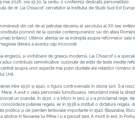
4 mai 2026, ora 19:30, la sediu, o conferință dedicată personalității
nută de dr. Lia Chisacof, cercetător la Institutul de Studii Sud-Est Euro
românești din cel de-al patrulea deceniu al secolului al XX-lea; evitân
onstituită pornind de la opiniile contemporanilor săi din afara Românie
mați britanici. Ulterior, atenția se va îndrepta asupra reformelor sale i
imaginea literară a acestui cap încoronat.
cția engleză, și vorbitoare de greacă modernă, Lia Chisacof s-a speciali
adus contribuții semnificative, susținute de ediții de texte inedite refe
 concentrat asupra unor aspecte mai puțin studiate ale relațiilor româno-b
ul Unit.
niei între 1930 și 1940, o figură controversată în istoria țării. S-a născ
i Maria. A avut o viață personală tumultuoasă, renunțând inițial la drept
ovocat un scandal. În 1930, s-a întors în țară și s-a proclamat rege, d
ă consolideze puterea regală, iar în 1938 a instituit o dictatură regală, 
ate politică și de pierderi teritoriale importante în 1940 (Basarabia, Bu
 abdice în favoarea lui Mihai I și a părăsit țara. A murit în exil, în Portug