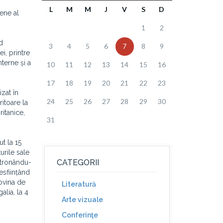
L
M
M
J
V
S
D
pene al
1
2
d
3
4
5
6
7
8
9
i, printre
nterne și a
10
11
12
13
14
15
16
17
18
19
20
21
22
23
zat în
24
25
26
27
28
29
30
ritoare la
ritanice,
31
ut la 15
urile sale
CATEGORII
etronându-
desființând
covina de
Literatură
alia, la 4
Arte vizuale
Conferinţe