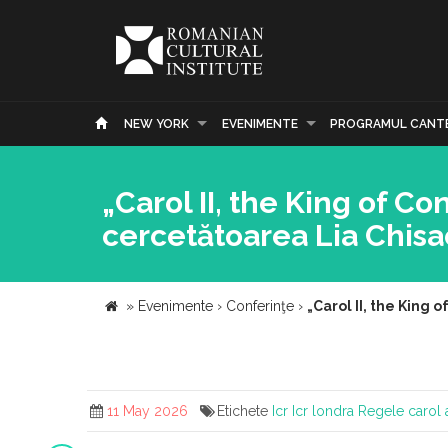
NEW YORK
EVENIMENTE
PROGRAMUL CANT
„Carol II, the King of C
cercetătoarea Lia Chisa
»
Evenimente
›
Conferinţe
›
„Carol II, the King
11 May 2026
Etichete
Icr
Icr londra
Regele carol 