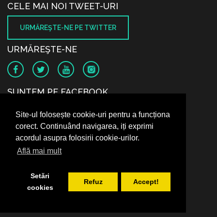
CELE MAI NOI TWEET-URI
URMĂREŞTE-NE PE TWITTER
URMĂREŞTE-NE
SUNTEM PE FACEBOOK
Site-ul folosește cookie-uri pentru a funcționa
corect. Continuând navigarea, iți exprimi
acordul asupra folosirii cookie-urilor.
Află mai mult
Setări
Refuz
Accept!
cookies