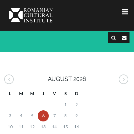
AUGUST 2026
L
M
M
J
V
S
D
1
2
3
4
5
6
7
8
9
10
11
12
13
14
15
16