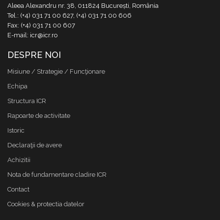
Aleea Alexandru nr. 38, 011824 București, România
Tel.: (+4) 031 71 00 627, (+4) 031 71 00 606
Fax: (+4) 031 71 00 607
E-mail: icr@icr.ro
DESPRE NOI
Misiune / Strategie / Funcţionare
Echipa
Structura ICR
Rapoarte de activitate
Istoric
Declaraţii de avere
Achizitii
Nota de fundamentare cladire ICR
Contact
Cookies & protectia datelor