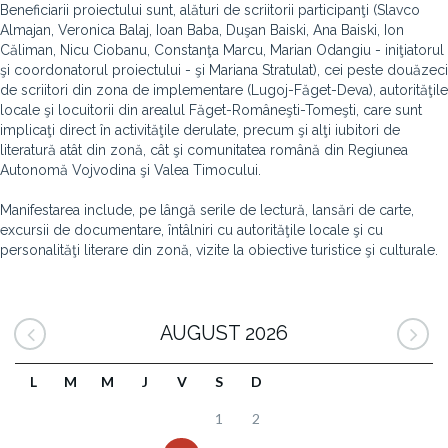
Beneficiarii proiectului sunt, alături de scriitorii participanţi (Slavco
Almajan, Veronica Balaj, Ioan Baba, Duşan Baiski, Ana Baiski, Ion
Căliman, Nicu Ciobanu, Constanţa Marcu, Marian Odangiu - iniţiatorul
şi coordonatorul proiectului - şi Mariana Stratulat), cei peste douăzeci
de scriitori din zona de implementare (Lugoj-Făget-Deva), autorităţile
locale şi locuitorii din arealul Făget-Româneşti-Tomeşti, care sunt
implicaţi direct în activităţile derulate, precum şi alţi iubitori de
literatură atât din zonă, cât şi comunitatea română din Regiunea
Autonomă Vojvodina şi Valea Timocului.
Manifestarea include, pe lângă serile de lectură, lansări de carte,
excursii de documentare, întâlniri cu autorităţile locale şi cu
personalităţi literare din zonă, vizite la obiective turistice şi culturale.
AUGUST 2026
L
M
M
J
V
S
D
1
2