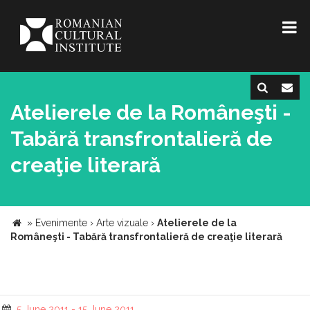
Atelierele de la Româneşti -
Tabără transfrontalieră de
creaţie literară
»
Evenimente
›
Arte vizuale
›
Atelierele de la
Româneşti - Tabără transfrontalieră de creaţie literară
5 June 2011 - 15 June 2011