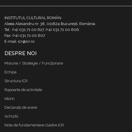
INSTITUTUL CULTURAL ROMÂN
Aleea Alexandru nr. 38, 011824 București, România
Tel.: (+4) 031 71 00 627, (+4) 031 71 00 606
Fax: (+4) 031 71 00 607
E-mail: icr@icr.ro
DESPRE NOI
Misiune / Strategie / Funcţionare
Echipa
Structura ICR
Rapoarte de activitate
Istoric
Declaraţii de avere
Achizitii
Nota de fundamentare cladire ICR