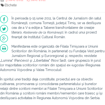
Etichete
În perioada 5-15 iunie 2011, la Centrul de Jurnalism din satul
Româneşti, comuna Tomeşti, judeţul Timiş, se va desfăşura
cea de a V-a ediţie a Taberei transfrontaliere de creaţie
literară
Atelierele de la Româneşti
, în cadrul unui proiect
finanţat de Institutul Cultural Român.
Manifestarea este organizată de Filiala Timişoara a Uniunii
Scriitorilor din România, în parteneriat cu Fundaţia Vest pentru
Jurnalism Regional şi Euroregional şi, respectiv, revistele
„Lumina" (Pančevo) şi „Libertatea" (Novi Sad), care grupează în jurul
lor majoritatea scriitorilor români din spaţiul ex-iugoslav (Regiunea
Autonomă Vojvodina şi Valea Timocului).
În spiritul unei tradiţii deja constituite, proiectul are ca obiectiv
cultivarea, promovarea şi consolidarea parteneriatului şi bunelor
relaţii dintre scriitorii membri ai Filialei Timişoara a Uniunii Scriitorilor
din România şi scriitorii români membri/nemembri care trăiesc şi îşi
desfăşoară activitatea în Regiunea Autonomă Vojvodina din Serbia.