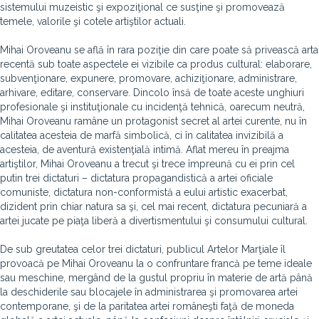
sistemului muzeistic şi expoziţional ce susţine şi promovează
temele, valorile şi cotele artiştilor actuali.
Mihai Oroveanu se află în rara poziţie din care poate să privească arta
recentă sub toate aspectele ei vizibile ca produs cultural: elaborare,
subvenţionare, expunere, promovare, achiziţionare, administrare,
arhivare, editare, conservare. Dincolo însă de toate aceste unghiuri
profesionale şi instituţionale cu incidenţă tehnică, oarecum neutră,
Mihai Oroveanu ramâne un protagonist secret al artei curente, nu în
calitatea acesteia de marfă simbolică, ci în calitatea invizibilă a
acesteia, de aventură existenţială intimă. Aflat mereu în preajma
artiştilor, Mihai Oroveanu a trecut şi trece împreună cu ei prin cel
putin trei dictaturi – dictatura propagandistică a artei oficiale
comuniste, dictatura non-conformistă a eului artistic exacerbat,
dizident prin chiar natura sa şi, cel mai recent, dictatura pecuniară a
artei jucate pe piaţa liberă a divertismentului şi consumului cultural.
De sub greutatea celor trei dictaturi, publicul Artelor Marţiale îl
provoacă pe Mihai Oroveanu la o confruntare francă pe teme ideale
sau meschine, mergând de la gustul propriu în materie de artă până
la deschiderile sau blocajele în administrarea şi promovarea artei
contemporane, şi de la paritatea artei româneşti faţă de moneda