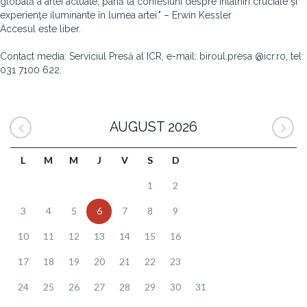
globală a artei actuale, până la confesiuni despre întâlniri cruciale şi
experienţe iluminante în lumea artei." – Erwin Kessler
Accesul este liber.
Contact media: Serviciul Presă al ICR, e-mail: biroul.presa @icr.ro, tel:
031 7100 622.
AUGUST 2026
L
M
M
J
V
S
D
1
2
3
4
5
6
7
8
9
10
11
12
13
14
15
16
17
18
19
20
21
22
23
24
25
26
27
28
29
30
31