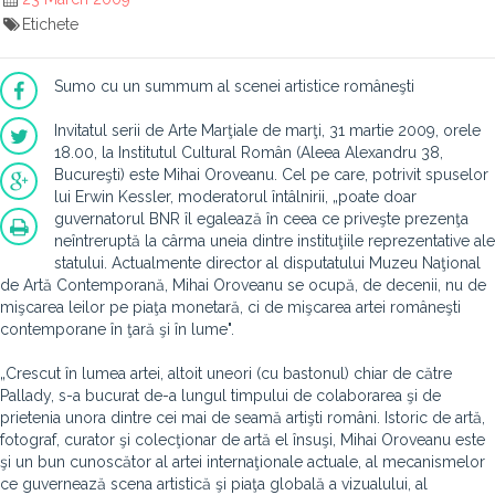
Etichete
Sumo cu un summum al scenei artistice româneşti
Invitatul serii de Arte Marţiale de marţi, 31 martie 2009, orele
18.00, la Institutul Cultural Român (Aleea Alexandru 38,
Bucureşti) este Mihai Oroveanu. Cel pe care, potrivit spuselor
lui Erwin Kessler, moderatorul întâlnirii, „poate doar
guvernatorul BNR îl egalează în ceea ce priveşte prezenţa
neîntreruptă la cârma uneia dintre instituţiile reprezentative ale
statului. Actualmente director al disputatului Muzeu Naţional
de Artă Contemporană, Mihai Oroveanu se ocupă, de decenii, nu de
mişcarea leilor pe piaţa monetară, ci de mişcarea artei româneşti
contemporane în ţară şi în lume".
„Crescut în lumea artei, altoit uneori (cu bastonul) chiar de către
Pallady, s-a bucurat de-a lungul timpului de colaborarea şi de
prietenia unora dintre cei mai de seamă artişti români. Istoric de artă,
fotograf, curator şi colecţionar de artă el însuşi, Mihai Oroveanu este
şi un bun cunoscător al artei internaţionale actuale, al mecanismelor
ce guvernează scena artistică şi piaţa globală a vizualului, al