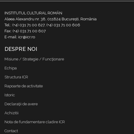
INSTITUTUL CULTURAL ROMÂN
Aleea Alexandru nr. 38, 011824 București, România
Tel.: (+4) 031 71 00 627, (+4) 031 71 00 606
Fax: (+4) 031 71 00 607
E-mail: icr@icr.ro
DESPRE NOI
Misiune / Strategie / Funcţionare
Echipa
Structura ICR
Rapoarte de activitate
Istoric
Declaraţii de avere
Achizitii
Nota de fundamentare cladire ICR
Contact