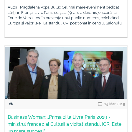
Autor: Magdalena Popa Buluc Cel mai mare eveniment dedicat
cărţii în Franţa, Livre Paris, ediţia a 39-a, s-a deschis joi seară, la
Porte de Versailles, în prezenţa unui public numeros, celebrând
Europa şi valorile ei. La standul ICR, poziționat în centrul Salonului,
15 Mar 2019
Business Woman: „Prima zi la Livre Paris 2019 -
ministrul francez al Culturii a vizitat standul ICR: Este
un mare succes!”