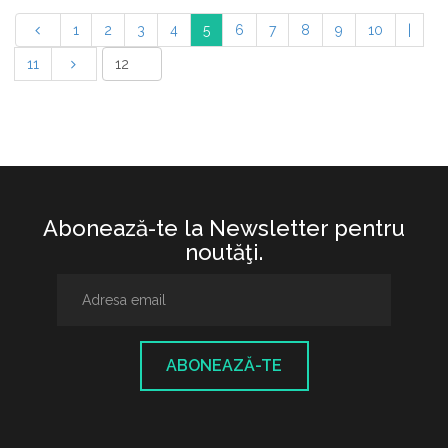
1
2
3
4
5
6
7
8
9
10
|
11
Abonează-te la Newsletter pentru
noutăţi.
ABONEAZĂ-TE