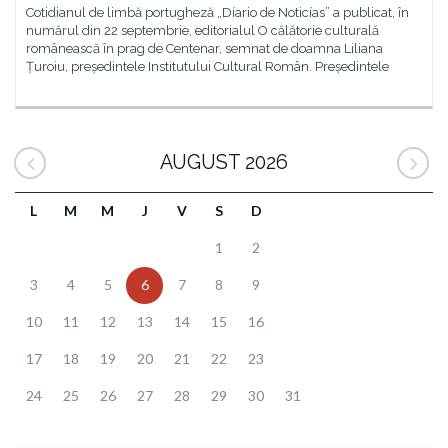
Cotidianul de limbă portugheză „Díario de Noticías” a publicat, în
numărul din 22 septembrie, editorialul O călătorie culturală
românească în prag de Centenar, semnat de doamna Liliana
Țuroiu, președintele Institutului Cultural Român. Președintele
AUGUST 2026
L
M
M
J
V
S
D
1
2
3
4
5
6
7
8
9
10
11
12
13
14
15
16
17
18
19
20
21
22
23
24
25
26
27
28
29
30
31