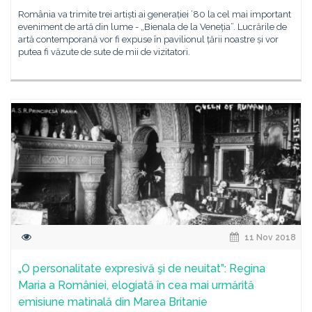
România va trimite trei artiști ai generației ’80 la cel mai important
eveniment de artă din lume - „Bienala de la Veneția”. Lucrările de
artă contemporană vor fi expuse în pavilionul țării noastre și vor
putea fi văzute de sute de mii de vizitatori.
11 Nov 2018
„O personalitate expresivă şi de neuitat”: Regina
Maria a României, elogiată în cea mai urmărită
emisiune matinală din Marea Britanie