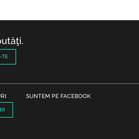
utăţi.
-TE
RI
SUNTEM PE FACEBOOK
ER