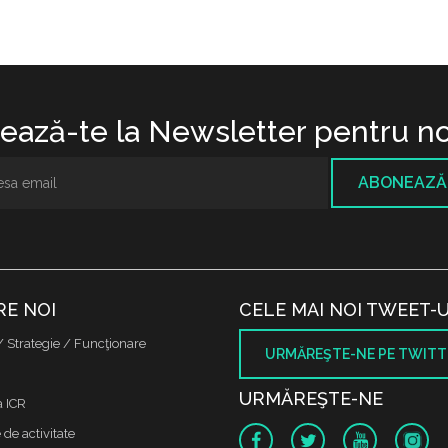
ază-te la Newsletter pentru no
ABONEAZĂ
RE NOI
CELE MAI NOI TWEET-U
/ Strategie / Funcţionare
URMĂREŞTE-NE PE TWITT
URMĂREŞTE-NE
a ICR
de activitate