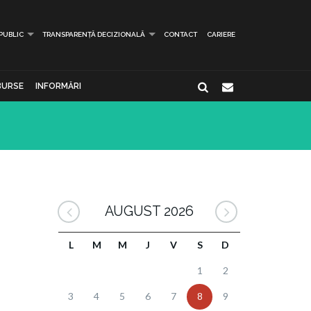
 PUBLIC
TRANSPARENȚĂ DECIZIONALĂ
CONTACT
CARIERE
BURSE
INFORMĂRI
AUGUST 2026
L
M
M
J
V
S
D
1
2
3
4
5
6
7
8
9