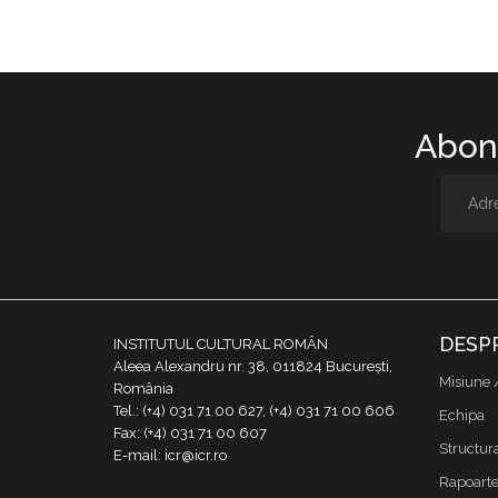
Abone
DESP
INSTITUTUL CULTURAL ROMÂN
Aleea Alexandru nr. 38, 011824 București,
Misiune 
România
Tel.: (+4) 031 71 00 627, (+4) 031 71 00 606
Echipa
Fax: (+4) 031 71 00 607
Structur
E-mail: icr@icr.ro
Rapoarte 