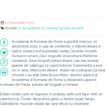
11 December 2025
Etichete
Icr
Accademia di romania
Carolina vincenti
Accademia di Romania din Roma a găzduit miercuri, 10
decembrie 2025, în sala de conferințe, o întîlnire literară în
cadrul căreia a fost prezentată cartea Carolinei Vincenti,
Fantasmi romeni. Dieci biografie straordinarie
(Fantome
românești. Zece biografii extraordinare), cea mai recentă
apariție din catalogul La Lepre Edizioni. Evenimentul a avut
loc în seria „Miercurile literare”. Alături de scriitoarea Carolina
Vincenti s-au aflat Oana Boșca-Mălin, director adjunct al
Accademia di Romania din Roma și Alexandra Lapierre,
scriitoare din Franța, autoare de biografii și romane.
Exilații români care se regăsesc în această carte sunt figuri dintr-un
caleidoscop: Cioran, deopotrivă geniu și flaneur eșuat, Sergiu
Calibidache, muzician adulat dar care refuza cu obstinație