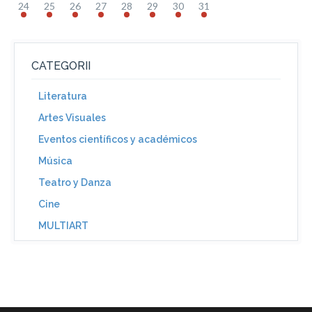
24
25
26
27
28
29
30
31
CATEGORII
Literatura
Artes Visuales
Eventos científicos y académicos
Música
Teatro y Danza
Cine
MULTIART