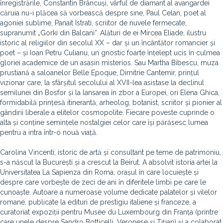
înregistrările, Constantin Brâncuși, vârful de diamant al avangardei
căruia nu-i plăcea să vorbească despre sine, Paul Celan, poet al
agoniei sublime, Panait Istrati, scriitor de nuvele fermecate,
supranumit „Gorki din Balcani”. Alături de ei Mircea Eliade, ilustru
istoric al religiilor din secolul XX – dar și un încântător romancier și
poet – și Ioan Petru Culianu, un gnostic foarte înțelept ucis în culmea
gloriei academice de un asasin misterios. Sau Martha Bibescu, muza
prustiană a saloanelor Belle Epoque, Dimitrie Cantemir, prințul
vizionar care, la sfârșitul secolului al XVII-lea asistase la declinul
semilunei din Bosfor și la lansarea în zbor a Europei, ori Elena Ghica,
formidabilă prințesă itinerantă, arheolog, botanist, scriitor și pionier al
gândirii liberale a elitelor cosmopolite. Fiecare poveste cuprinde o
alta și conține semințele nostalgiei celor care își părăsesc lumea
pentru a intra într-o nouă viață.
Carolina Vincenti, istoric de artă și consultant pe teme de patrimoniu,
s-a născut la București și a crescut la Beirut. A absolvit istoria artei la
Universitatea La Sapienza din Roma, orașul în care locuiește și
despre care vorbește de zeci de ani în diferitele limbi pe care le
cunoaște. Autoare a numeroase volume dedicate palatelor și vilelor
romane, publicate la edituri de prestigiu italiene și franceze, a
curatoriat expoziții pentru Musée du Luxembourg din Franța (printre
care unele despre Sandro Botticelli, Veronese și Tițian) și a colaborat