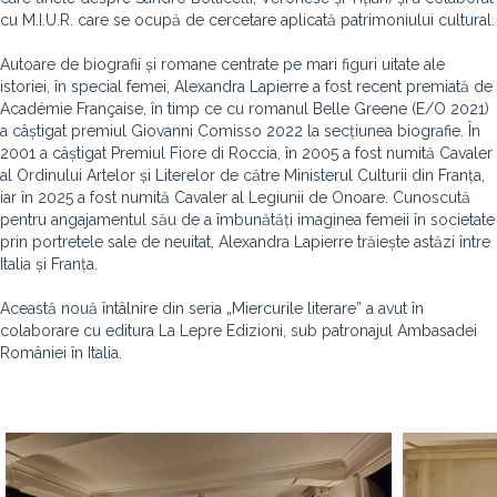
cu M.I.U.R. care se ocupă de cercetare aplicată patrimoniului cultural.
Autoare de biografii și romane centrate pe mari figuri uitate ale
istoriei, în special femei, Alexandra Lapierre a fost recent premiată de
Académie Française, în timp ce cu romanul Belle Greene (E/O 2021)
a câștigat premiul Giovanni Comisso 2022 la secțiunea biografie. În
2001 a câștigat Premiul Fiore di Roccia, în 2005 a fost numită Cavaler
al Ordinului Artelor și Literelor de către Ministerul Culturii din Franța,
iar în 2025 a fost numită Cavaler al Legiunii de Onoare. Cunoscută
pentru angajamentul său de a îmbunătăți imaginea femeii în societate
prin portretele sale de neuitat, Alexandra Lapierre trăiește astăzi între
Italia și Franța.
Această nouă întâlnire din seria „Miercurile literare” a avut în
colaborare cu editura La Lepre Edizioni, sub patronajul Ambasadei
României în Italia.