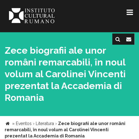
Zece biografii ale unor
români remarcabili, în noul
volum al Carolinei Vincenti
prezentat la Accademia di
Romania
»
Eventos
›
Literatura
›
Zece biografii ale unor români
remarcabili, în noul volum al Carolinei Vincenti
prezentat la Accademia di Romania