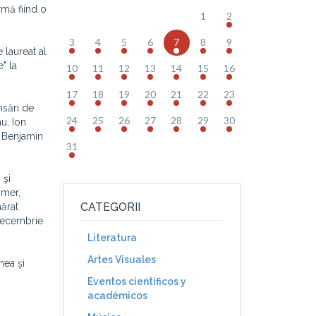
rmă fiind o
1
2
3
4
5
6
7
8
9
 laureat al
" la
10
11
12
13
14
15
16
17
18
19
20
21
22
23
ansări de
24
25
26
27
28
29
30
u, Ion
, Benjamin
31
 şi
ömer,
CATEGORII
mărat
 decembrie
Literatura
Artes Visuales
nea şi
Eventos científicos y
académicos