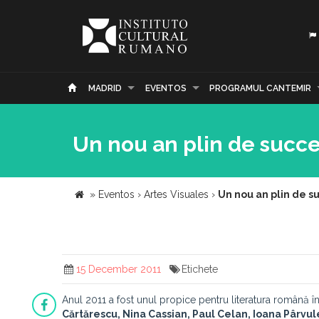
MADRID
EVENTOS
PROGRAMUL CANTEMIR
Un nou an plin de succe
»
Eventos
›
Artes Visuales
›
Un nou an plin de s
15 December 2011
Etichete
Anul 2011 a fost unul propice pentru literatura română 
Cărtărescu, Nina Cassian, Paul Celan, Ioana Pârvu