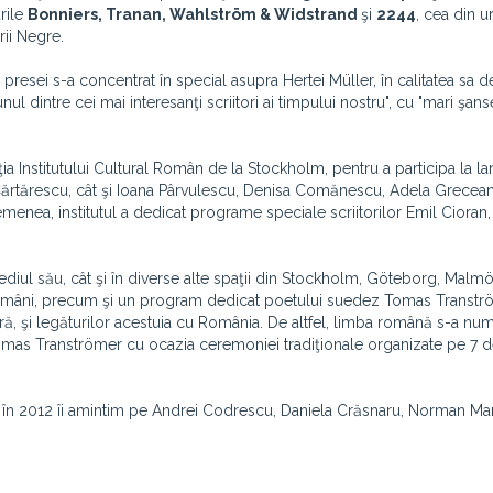
urile
Bonniers, Tranan, Wahlström & Widstrand
şi
2244
, cea din u
rii Negre.
 presei s-a concentrat în special asupra Hertei Müller, în calitatea sa de
ul dintre cei mai interesanţi scriitori ai timpului nostru", cu "mari şanse
itaţia Institutului Cultural Român de la Stockholm, pentru a participa la l
a Cărtărescu, cât şi Ioana Pârvulescu, Denisa Comănescu, Adela Grecean
semenea, institutul a dedicat programe speciale scriitorilor Emil Cioran
ediul său, cât şi în diverse alte spaţii din Stockholm, Göteborg, Malmö
ori români, precum şi un program dedicat poetului suedez Tomas Transtr
tură, şi legăturilor acestuia cu România. De altfel, limba română s-a nu
i Tomas Tranströmer cu ocazia ceremoniei tradiţionale organizate pe 7
ă în 2012 îi amintim pe Andrei Codrescu, Daniela Crăsnaru, Norman Ma