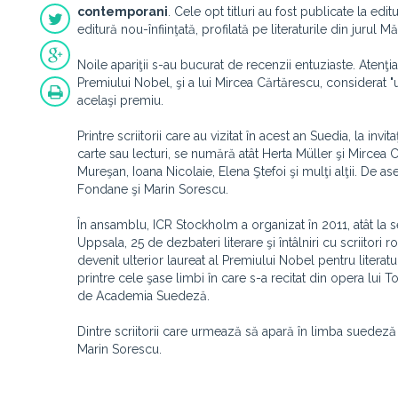
contemporani
. Cele opt titluri au fost publicate la edit
editură nou-înfiinţată, profilată pe literaturile din jurul Mă
Noile apariţii s-au bucurat de recenzii entuziaste. Atenţia
Premiului Nobel, şi a lui Mircea Cărtărescu, considerat "un
acelaşi premiu.
Printre scriitorii care au vizitat în acest an Suedia, la inv
carte sau lecturi, se numără atât Herta Müller şi Mirce
Mureşan, Ioana Nicolaie, Elena Ştefoi şi mulţi alţii. De a
Fondane şi Marin Sorescu.
În ansamblu, ICR Stockholm a organizat în 2011, atât la s
Uppsala, 25 de dezbateri literare şi întâlniri cu scriit
devenit ulterior laureat al Premiului Nobel pentru litera
printre cele şase limbi în care s-a recitat din opera lu
de Academia Suedeză.
Dintre scriitorii care urmează să apară în limba suedez
Marin Sorescu.