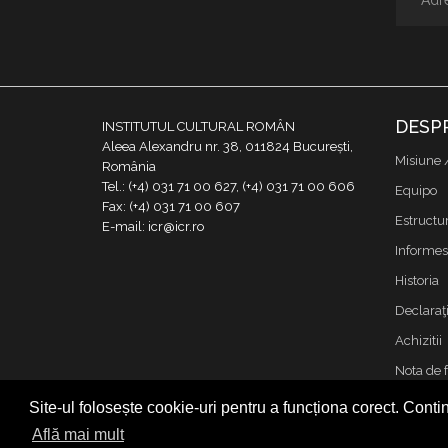
DESP
INSTITUTUL CULTURAL ROMÂN
Aleea Alexandru nr. 38, 011824 București,
Misiune 
România
Tel.: (+4) 031 71 00 627, (+4) 031 71 00 606
Equipo
Fax: (+4) 031 71 00 607
Estructu
E-mail: icr@icr.ro
Informes
Historia
Declaraţi
Achizitii
Nota de 
Contacto
Site-ul folosește cookie-uri pentru a funcționa corect. Contin
Cookies &
Află mai mult