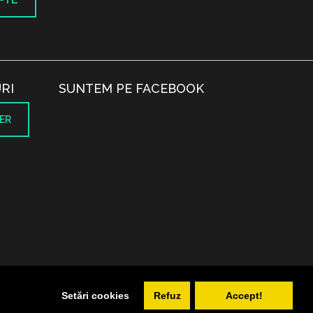
RI
SUNTEM PE FACEBOOK
ER
.
Setări cookies
Refuz
Accept!