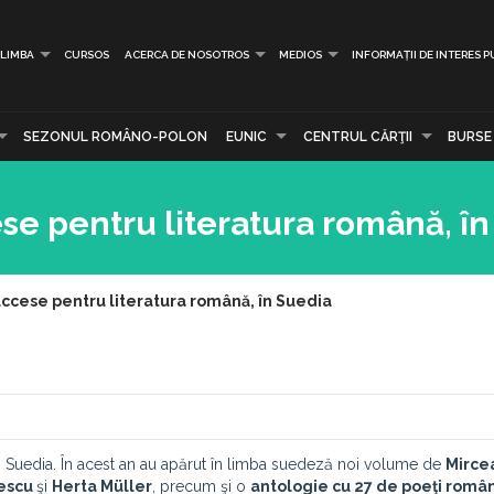
LIMBA
CURSOS
ACERCA DE NOSOTROS
MEDIOS
INFORMAȚII DE INTERES P
SEZONUL ROMÂNO-POLON
EUNIC
CENTRUL CĂRŢII
BURSE
se pentru literatura română, î
uccese pentru literatura română, în Suedia
în Suedia. În acest an au apărut în limba suedeză noi volume de
Mirce
lescu
şi
Herta Müller
, precum şi o
antologie cu 27 de poeţi român