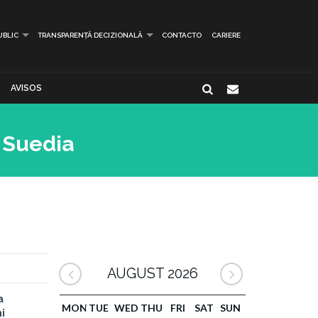
UBLIC
TRANSPARENȚĂ DECIZIONALĂ
CONTACTO
CARIERE
AVISOS
n Suedia
AUGUST 2026
a
MON
TUE
WED
THU
FRI
SAT
SUN
i