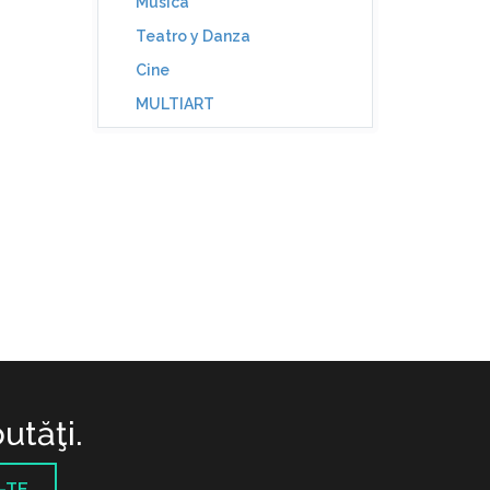
Música
Teatro y Danza
Cine
MULTIART
utăţi.
-TE