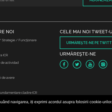
RE NOI
CELE MAI NOI TWEET-U
/ Strategie / Funcţionare
URMĂREŞTE-NE PE TWITT
URMĂREŞTE-NE
ra ICR
 de actividad
i de avere
fundamentare cladire ICR
uând navigarea, iți exprimi acordul asupra folosirii cookie-urilor
 protectia datelor