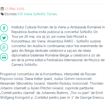
23 May 2025
Etichete
ICR Viena
SoNoRo
Turneu
Institutul Cultural Român de la Viena și Ambasada României în
Republica Austria invită publicul la concertul SoNoRo On
Tour pe 26 mai, ora 19.30, pe scena Sălii Mozart a
Konzerthaus din Viena. Ansamblul RARO - SoNoRo susține
concertul din Austria în continuarea celor trei evenimente de
gală din Belgia dedicate celebrării a 145 ani de relații
diplomatice bilaterale România-Belgia și celebrării a 20 de
ani de la prima ediție a Festivalului Internațional de Muzică de
Cameră SoNoRo.
Programul concertului de la Konzerthaus, interpretat de Răzvan
Popovici (violă), Diana Ketler (pian), Justus Grimm (violoncel),
Alexander Sitkovetsky (vioară), Valentin Răduțiu (violoncel), Thorsten
Johanns (clarinet) și Aylen Pritchin (vioară), cuprinde partiturile
„Cvintet pentru clarinet” de Johannes Brahms, „Trio cu pian” de Erich
Wofgang Korngold și „Cvintetul pentru pian nr. 1” de George Enescu.