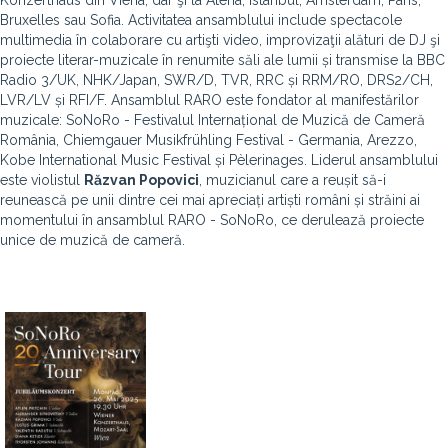
Konzerthaus din Viena, dar şi la Atena, Istanbul, Amsterdam, Paris,
Bruxelles sau Sofia. Activitatea ansamblului include spectacole
multimedia în colaborare cu artişti video, improvizaţii alături de DJ şi
proiecte literar-muzicale în renumite săli ale lumii și transmise la BBC
Radio 3/UK, NHK/Japan, SWR/D, TVR, RRC și RRM/RO, DRS2/CH,
LVR/LV și RFI/F. Ansamblul RARO este fondator al manifestărilor
muzicale: SoNoRo - Festivalul Internațional de Muzică de Cameră
România, Chiemgauer Musikfrühling Festival - Germania, Arezzo,
Kobe International Music Festival și Pèlerinages. Liderul ansamblului
este violistul
Răzvan Popovici
, muzicianul care a reușit să-i
reunească pe unii dintre cei mai apreciați artiști români și străini ai
momentului în ansamblul RARO - SoNoRo, ce derulează proiecte
unice de muzică de cameră.