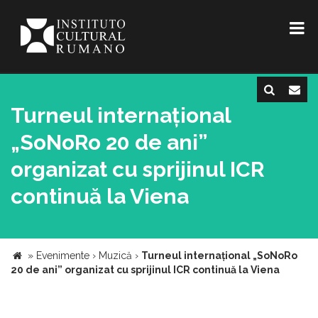
Turneul internațional
„SoNoRo 20 de ani”
organizat cu sprijinul ICR
continuă la Viena
»
Evenimente
›
Muzică
›
Turneul internațional „SoNoRo
20 de ani” organizat cu sprijinul ICR continuă la Viena