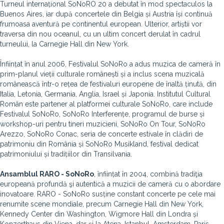
Turneul internațional SoNoRO 20 a debutat în mod spectaculos la
Buenos Aires, iar după concertele din Belgia și Austria își continuă
frumoasa aventură pe continentul european. Ulterior, artiștii vor
traversa din nou oceanul, cu un ultim concert derulat în cadrul
turneului, la Carnegie Hall din New York.
Înființat în anul 2006, Festivalul SoNoRo a adus muzica de cameră în
prim-planul vieții culturale românești și a inclus scena muzicală
românească într-o rețea de festivaluri europene de înaltă ținută, din
Italia, Letonia, Germania, Anglia, Israel și Japonia. Institutul Cultural
Român este partener al platformei culturale SoNoRo, care include
Festivalul SoNoRo, SoNoRo Interferențe, programul de burse și
workshop-uri pentru tineri muzicieni, SoNoRo On Tour, SoNoRo
Arezzo, SoNoRo Conac, seria de concerte estivale în clădiri de
patrimoniu din România și SoNoRo Musikland, festival dedicat
patrimoniului și tradițiilor din Transilvania.
Ansamblul RARO - SoNoRo
, înființat în 2004, combină tradiţia
europeană profundă şi autentică a muzicii de cameră cu o abordare
inovatoare. RARO - SoNoRo susține constant concerte pe cele mai
renumite scene mondiale, precum Carnegie Hall din New York,
Kennedy Center din Washington, Wigmore Hall din Londra și